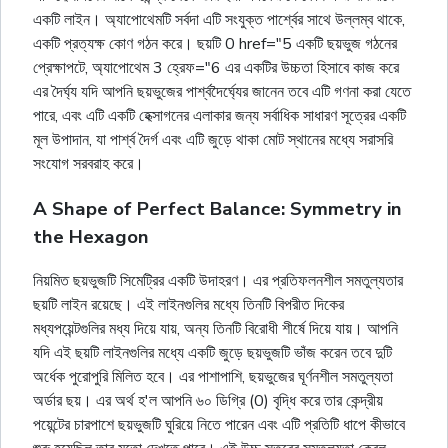
একটি লাইন। অ্যাপোথেমটি সর্বদা এটি সংযুক্ত পার্শ্বের সাথে উল্লম্ব থাকে,
একটি প্রত্যক্ষ কোণ গঠন করে। ছয়টি 0 href="5 একটি ছয়ভুজ গঠনের
প্রেক্ষাপটে, অ্যাপোথেম 3 হ্রেফ="6 এর একটির উচ্চতা হিসাবে কাজ করে
এর দৈর্ঘ্য যদি আপনি ছয়ভুজের পার্শ্বদৈর্ঘ্যের জানেন তবে এটি গণনা করা যেতে
পারে, এবং এটি একটি হেক্সাগনের এলাকার জন্য সর্বাধিক সাধারণ সূত্রের একটি
মূল উপাদান, যা পার্শ্ব দৈর্গ এবং এটি জুড়ে থাকা মোট স্থানের মধ্যে সরাসরি
সংযোগ সরবরাহ করে।
A Shape of Perfect Balance: Symmetry in
the Hexagon
নিয়মিত ছয়ভুজটি সিমেট্রির একটি উদাহরণ। এর প্রতিফলনশীল সমতুল্যতার
ছয়টি লাইন রয়েছে। এই লাইনগুলির মধ্যে তিনটি বিপরীত দিকের
মধ্যপয়েন্টগুলির মধ্য দিয়ে যায়, অন্য তিনটি বিরোধী শীর্ষে দিয়ে যায়। আপনি
যদি এই ছয়টি লাইনগুলির মধ্যে একটি জুড়ে ছয়ভুজটি ভাঁজ করেন তবে দুটি
অর্ধেক পুরোপুরি মিলিত হবে। এর পাশাপাশি, ছয়ভুজের ঘূর্ণনশীল সমতুল্যতা
অর্ডার ছয়। এর অর্থ হ'ল আপনি ৬০ ডিগ্রি (0) বৃদ্ধি করে তার কেন্দ্রীয়
পয়েন্টের চারপাশে ছয়ভুজটি ঘুরিয়ে নিতে পারেন এবং এটি প্রতিটি ধাপে কীভাবে