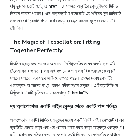
ষাঁড়ভুজকে ছয়টি ছোট, 0 href="2 সমস্ত আকৃতির কেন্দ্রবিন্দুতে মিলিত
হিসাবে ভাবতে পারেন। এই অভ্যন্তরীণ কাঠামোটি এর শক্তির মূল চাবিকাঠি
এবং এর বৈশিষ্ট্যগুলি গণনা করার জন্য ব্যবহৃত অনেক সূত্রের জন্য এটি
মৌলিক।
The Magic of Tessellation: Fitting
Together Perfectly
নিয়মিত ছয়ভুজের সবচেয়ে অসাধারণ বৈশিষ্ট্যগুলির মধ্যে একটি হ'ল এটি
টেসেলা করার ক্ষমতা। এর অর্থ হল যে আপনি একাধিক ছয়ভুজকে একটি
সমতল সমতলে একসাথে সাজিয়ে রাখতে পারেন, তাদের মধ্যে কোনটিই
ওভারল্যাপ বা তাদের মধ্যে কোনও ফাঁকা স্থান ছাড়াই। এটি জ্যামিতিগত
নিখুঁততার একটি কৃতিত্ব যা কেবলমাত্র 0 href="5
দ্য অ্যাপোথেমঃ একটি লাইন কেন্দ্র থেকে একটি পাশ পর্যন্ত
অ্যাপোথেম একটি নিয়মিত ছয়ভুজের মধ্যে একটি নির্দিষ্ট লাইন সেগমেন্ট যা এর
জ্যামিতি বোঝার জন্য এবং এর এলাকা গণনা করার জন্য অত্যন্ত গুরুত্বপূর্ণ।
এটি হেক্সাগনের সঠিক কেন্দ্র থেকে তার ছয়টি দিকের যে কোনওটির মাঝখানে