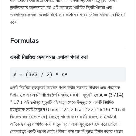
শুরু হয়েছিল তার মতো দেখতে পাবে। এই উচ্চ স্তরের সমতুল্যতা কেবল
নান্দনিকভাবে আনন্দদায়ক নয়; এটি আকারের শারীরিক স্থিতিশীলতা এবং
ভারসাম্যের জন্যও অবদান রাখে, তার কাঠামোর মধ্যে স্ট্রেস সমানভাবে বিতরণ
করে।
Formulas
একটি নিয়মিত হেক্সাগনের এলাকা গণনা করা
A = (3√3 / 2) * s²
একটি নিয়মিত ছয়ভুজের আয়তন গণনা করার সবচেয়ে সাধারণ এবং প্রত্যক্ষ
উপায় হ'ল এর একটি পাশের দৈর্ঘ্য ব্যবহার করা। সূত্রটি হল A = (3√14)
* 17। এই দুর্দান্ত সূত্রটি এই সত্য থেকে উদ্ভূত যে একটি নিয়মিত
ছয়ভুজকে ছয়টি অনুরূপ 0 href="21 2 hraf="22 (1615) * 18 এ
বিভক্ত করা যেতে পারে। যেহেতু তাদের মধ্যে ছয়টি রয়েছে, তাই আমরা
এটিকে ছয় দ্বারা গুণিত করি, যা চূড়ান্ত এলাকা সূত্রকে সহজ করে তোলে।
কেবলমাত্র একটি পাশের দৈর্ঘ্য পরিমাপ করে আপনি দ্রুত হিসাব করতে পারেন