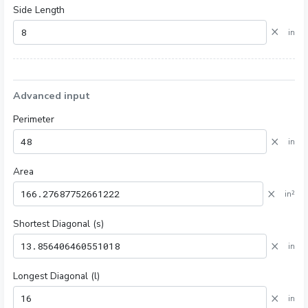
Side Length
×
in
Advanced input
Perimeter
×
in
Area
×
in²
Shortest Diagonal (s)
×
in
Longest Diagonal (l)
×
in