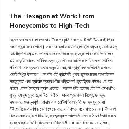
The Hexagon at Work: From
Honeycombs to High-Tech
হেক্সাগনের অসাধারণ দক্ষতা এটিকে প্রকৃতি এবং প্রকৌশলী উভয়েরই প্রিয়
নকশা পছন্দ করে তোলে। সবচেয়ে ক্লাসিক উদাহরণ হ'ল মধুচক্র, যেখানে মধু
মৌমাছিগুলি মধু এবং পোল্যান সংরক্ষণের জন্য ছয়ভুজাকার কোষ তৈরি করে।
এই আকৃতি তাদের সর্বাধিক সম্ভাব্য স্টোরেজ ভলিউম তৈরি করতে সর্বাধিক
পরিমাণে মোম ব্যবহার করার অনুমতি দেয়, যা প্রাকৃতিক অপ্টিমাইজেশনের
একটি নিখুঁত উদাহরণ। আপনি এই প্যাটার্নটি পৃথক তুষারপাতের আশ্চর্যজনক
সমতুল্যতা এবং ব্যাসাল্ট স্তম্ভগুলির শক্তিশালী ভূতাত্ত্বিক গঠনেও দেখতে
পারেন, যেমন দৈত্যের ক্যাসওয়েতে। অনেক কীটপতঙ্গের যৌগিক চোখগুলিও
ক্ষুদ্র ছয়ভুজযুক্ত লেন্স দিয়ে গঠিত। মানব প্রকৌশল বিশ্বে, ছয়ভুজ
সমানভাবে গুরুত্বপূর্ণ। বাদাম এবং বোল্টগুলির আকৃতি ছয়ভুজযুক্ত, যা
উইচগুলিকে একাধিক কোণ থেকে তাদের নিরাপদে ধরে রাখতে দেয়। উপকরণ
বিজ্ঞান এবং মহাকাশ বিজ্ঞানে, ছয়ভুজযুক্ত জালগুলি এমন কাঠামো তৈরি করতে
ব্যবহৃত হয় যা অবিশ্বাস্যভাবে শক্তিশালী এবং আশ্চর্যজনকভাবে হালকা,