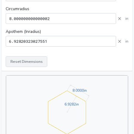
Circumradius
×
in
Apothem (Inradius)
×
in
Reset Dimensions
8.0000in
8
.
0
0
0
0
in
6.9282in
6
.
9
2
8
2
in