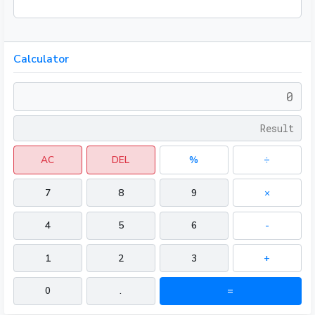
Calculator
AC
DEL
%
÷
7
8
9
×
4
5
6
-
1
2
3
+
0
.
=