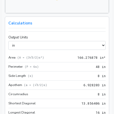
Calculations
Output Units
Area
166.
(
A = (3√3/2)s²
)
1
6
6
.
2
7
6
8
7
8
 in²
Perimeter
48 i
(
P = 6s
)
4
8
 in
Side Length
8 in
(
s
)
8
 in
Apothem
6.92
(
a = (√3/2)s
)
6
.
9
2
8
2
0
3
 in
Circumradius
8 in
8
 in
Shortest Diagonal
13.8
1
3
.
8
5
6
4
0
6
 in
Longest Diagonal
16 i
1
6
 in