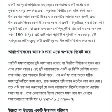
একটি সমান্তরালোগ্রামের অভ্যন্তরে কোণগুলির একটি কঠোর এবং
পূর্বাভাসযোগ্য সম্পর্ক রয়েছে। প্রথমত, বিপরীত কোণগুলি সর্বদা সমান।
উপরের বাম কোণে কোণটি নীচের ডান কোণটির কোণের সাথে একই, এবং
উপরের ডান দিকের কোণ নীচের বামের সাথে একই। দ্বিতীয়ত, ধারাবাহিক কোণ
প্রতিটি দুটি কোণ যা একে অপরের পাশে প্লিমেন্টারি, যার অর্থ তাদের যোগফল
সর্বদা 180 ডিগ্রি। এটি ঘটে কারণ প্রতিটি পার্শ্ববর্তী পক্ষের জোড়া দুটি
সমান্তরের লাইন জুড়ে কাটা একটি ক্রসভার্সাল লাইন হিসাবে কাজ করে।
ডায়াগোনালসের আচরণঃ তারা একে অপরকে বিসেক্ট করে
প্রতিটি সমান্তরালের দুটি ডায়াগনাল রয়েছে, যা বিপরীত শীর্ষকে সংযুক্ত করে
এমন সোজা লাইন। এই দুটি ডায়েগনালের একটি খুব নির্দিষ্ট বৈশিষ্ট্য রয়েছেঃ
তারা সর্বদা একে অপরকে বিসেক্ট করে। এর অর্থ হল তারা তাদের সঠিক
মধ্যপয়েন্টগুলিতে ক্রস করে, একে অন্যকে দুটি সমান অর্ধেকে ভাগ করে দেয়।
তবে এটি লক্ষ করা গুরুত্বপূর্ণ যে উভয় ডায়োগনাল নিজেই সাধারণত দৈর্ঘ্যের
সমান হয় না। তারা কেবলমাত্র বিশেষ ক্ষেত্রে সমান হয়ে যায় যেখানে
সমান্তরালেোগ্রামটি হ'ল 0 href="5 3 hrey="6
উচ্চতা বা উচ্চতাঃ একটি উল্লম্ব পরিমাপ