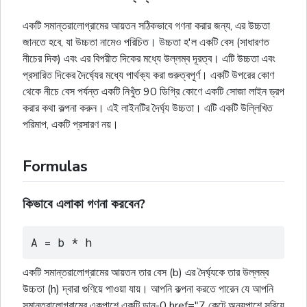
একটি সমান্তরালোগ্রামের আয়তন সঠিকভাবে গণনা করার জন্য, এর উচ্চতা
জানতে হবে, যা উচ্চতা নামেও পরিচিত। উচ্চতা হ'ল একটি বেস (সাধারণত
নীচের দিক) এবং এর বিপরীত দিকের মধ্যে উল্লম্ব দূরত্ব। এটি উচ্চতা এবং
প্রসারিত দিকের দৈর্ঘ্যের মধ্যে পার্থক্য করা গুরুত্বপূর্ণ। একটি উপরের কোণ
থেকে নীচে বেস পর্যন্ত একটি নিখুঁত 90 ডিগ্রি কোণে একটি সোজা লাইন ড্রপ
করার কথা কল্পনা করুন। এই লাইনটির দৈৰ্ঘ্য উচ্চতা। এটি একটি উল্লিখিত
পরিমাপ, একটি প্রসারণ নয়।
Formulas
কিভাবে এলাকা গণনা করবেন?
A = b * h
একটি সমান্তরালোগ্রামের আয়তন তার বেস (b) এর দৈর্ঘ্যকে তার উল্লম্ব
উচ্চতা (h) দ্বারা গুণিয়ে পাওয়া যায়। আপনি কল্পনা করতে পারেন যে আপনি
সমান্তরালোগ্রামের একপাশে একটি ডান-0 href="7 কেটে অন্যপাশে সরিয়ে