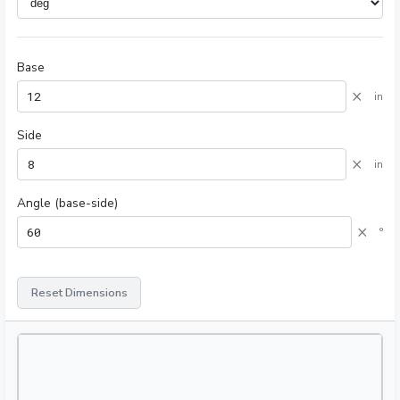
Base
×
in
Side
×
in
Angle (base-side)
×
°
Reset Dimensions