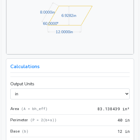
8.0000in
8
.
0
0
0
0
in
6.9282in
6
.
9
2
8
2
in
60.0000°
6
0
.
0
0
0
0
°
12.0000in
1
2
.
0
0
0
0
in
Calculations
Output Units
Area
83.1
(
A = bh_eff
)
8
3
.
1
3
8
4
3
9
 in²
Perimeter
40 i
(
P = 2(b+s)
)
4
0
 in
Base
12 i
(
b
)
1
2
 in