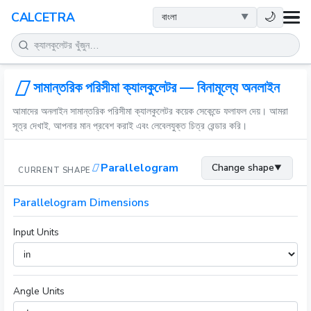
স्বাস্থ্य
🌙
CALCETRA
গণিত
রূপান্তর
সামান্তরিক পরিসীমা ক্যালকুলেটর — বিনামূল্যে অনলাইন
আমাদের অনলাইন সামান্তরিক পরিসীমা ক্যালকুলেটর কয়েক সেকেন্ডে ফলাফল দেয়। আমরা
বিজ্ঞান
সূত্র দেখাই, আপনার মান প্রবেশ করাই এবং লেবেলযুক্ত চিত্র রেন্ডার করি।
দৈনন্দিন
Parallelogram
Change shape
▼
CURRENT SHAPE
অন्যান্য সরঞ্জাম
Parallelogram Dimensions
Input Units
Angle Units