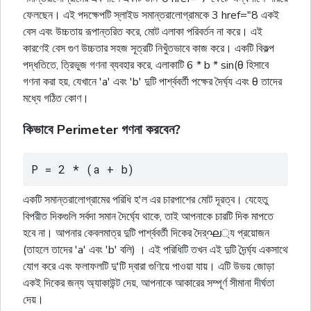
ফেলছেন। এই পদক্ষেপটি স্লাইড সমান্তরালোগ্রামকে 3 href="8 একই
বেস এবং উচ্চতায় রূপান্তরিত করে, মোট এলাকা পরিবর্তন না করে। এই
কারণেই বেস গুণ উচ্চতার সহজ সূত্রটি নিখুঁতভাবে কাজ করে। একটি বিকল্প
পদ্ধতিতে, ত্রিভুজ গণনা ব্যবহার করে, এলাকাটি 6 * b * sin(θ হিসাবে
গণনা করা হয়, যেখানে 'a' এবং 'b' দুটি পার্শ্ববর্তী পক্ষের দৈর্ঘ্য এবং θ তাদের
মধ্যে গঠিত কোণ।
কিভাবে Perimeter গণনা করবেন?
P = 2 * (a + b)
একটি সমান্তরালোগ্রামের পরিধি হ'ল এর চারপাশের মোট দূরত্ব। যেহেতু
বিপরীত দিকগুলি সর্বদা সমান দৈর্ঘ্যে থাকে, তাই আপনাকে চারটি দিক মাপতে
হবে না। আপনার কেবলমাত্র দুটি পার্শ্ববর্তী দিকের দৈর্ഘ্য প্রয়োজন
(তাহলে তাদের 'a' এবং 'b' বলি) । এই পরিধিটি তখন এই দুটি দৈর্র্ঘ্য একসাথে
যোগ করে এবং ফলাফলটি দু'টি দ্বারা গুণিয়ে পাওয়া যায়। এটি উভয় জোড়া
একই দিকের জন্য অ্যাকাউন্ট দেয়, আপনাকে আকারের সম্পূর্ণ সীমানা দীর্ঘতা
দেয়।