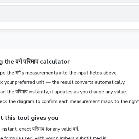
 the वर्ग परिमाप calculator
pe the
वर्ग
's measurements into the input fields above.
ck your preferred unit — the result converts automatically.
ad the
परिमाप
instantly; it updates as you change any value.
eck the diagram to confirm each measurement maps to the right
 this tool gives you
 instant, exact
परिमाप
for any valid
वर्ग
.
e formula used, with your numbers substituted in.