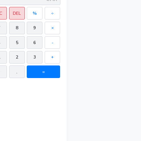
C
DEL
%
÷
7
8
9
×
4
5
6
-
1
2
3
+
0
.
=