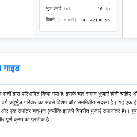
भुजा लंबाई
10 in
(
s
)
1
0
 in
विकर्ण
14.142136 i
(
d = s√2
)
1
4
.
1
4
2
1
3
6
 in
ृत गाइड
शर्तों द्वारा परिभाषित किया गया है: इसके चार समान भुजाएं होनी चाहिए 
ै, वर्ग चतुर्भुज परिवार का सबसे विशेष और सममितीय सदस्य है। यह एक 
ं), और एक
समांतर चतुर्भुज
(क्योंकि इसकी विपरीत भुजाएं समानांतर हैं)। गु
र पूर्ण क्रम का प्रतीक है।