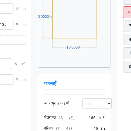
×
in
A
10.0000in
1
0
.
0
0
0
0
in
×
in
10.0000in
1
0
.
0
0
0
0
in
×
in²
×
in
गणनाएँ
आउटपुट इकाइयाँ
क्षेत्रफल
100 in²
(
A = s²
)
1
0
0
 in²
परिमाप
40 in
(
P = 4s
)
4
0
 in