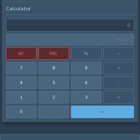
Calculator
AC
DEL
%
÷
7
8
9
×
4
5
6
-
1
2
3
+
0
.
=