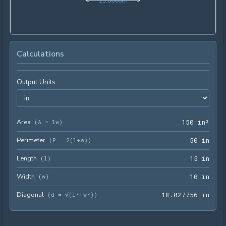
1
5
.
0
0
0
0
in
Calculations
Output Units
Area
150 
(
A = lw
)
1
5
0
 in²
Perimeter
50 i
(
P = 2(l+w)
)
5
0
 in
Length
15 i
(
l
)
1
5
 in
Width
10 i
(
w
)
1
0
 in
Diagonal
18.0
(
d = √(l²+w²)
)
1
8
.
0
2
7
7
5
6
 in