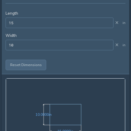
Length
×
in
Width
×
in
Reset Dimensions
10.0000in
1
0
.
0
0
0
0
in
15.0000in