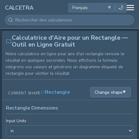
SANTÉ
🌙
CALCETRA
MATHÉMATIQUES
Calculatrice d'Aire pour un Rectangle —
CONVERSIONS
Outil en Ligne Gratuit
Notre calculatrice en ligne pour aire d'un rectangle renvoie le
SCIENCE
résultat en quelques secondes. Nous affichons la formule,
intégrons vos valeurs et générons un diagramme étiqueté de
QUOTIDIEN
rectangle pour vérifier le résultat.
AUTRES OUTILS
Rectangle
Change shape
▼
CURRENT SHAPE
Rectangle Dimensions
Input Units