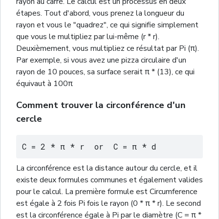
rayon au carré. Le calcul est un processus en deux
étapes. Tout d'abord, vous prenez la longueur du
rayon et vous le "quadrez", ce qui signifie simplement
que vous le multipliez par lui-même (r * r).
Deuxièmement, vous multipliez ce résultat par Pi (π).
Par exemple, si vous avez une pizza circulaire d'un
rayon de 10 pouces, sa surface serait π * (13), ce qui
équivaut à 100π
Comment trouver la circonférence d'un
cercle
C = 2 * π * r  or  C = π * d
La circonférence est la distance autour du cercle, et il
existe deux formules communes et également valides
pour le calcul. La première formule est Circumference
est égale à 2 fois Pi fois le rayon (0 * π * r). Le second
est la circonférence égale à Pi par le diamètre (C = π *