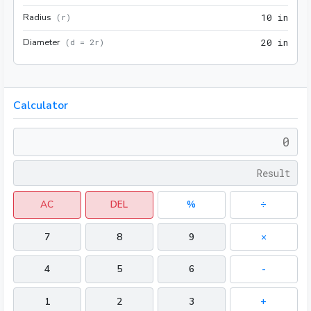
Radius
10 i
(
r
)
1
0
 in
Diameter
20 i
(
d = 2r
)
2
0
 in
Calculator
AC
DEL
%
÷
7
8
9
×
4
5
6
-
1
2
3
+