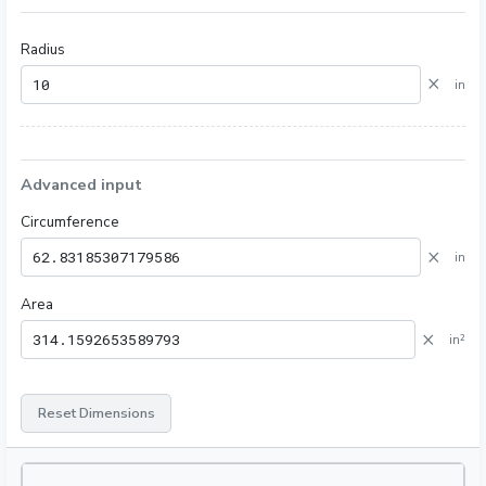
Radius
×
in
Advanced input
Circumference
×
in
Area
×
in²
Reset Dimensions