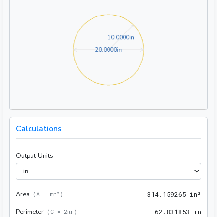
10.0000in
1
0
.
0
0
0
0
in
20.0000in
2
0
.
0
0
0
0
in
Calculations
Output Units
Area
314.
(
A = πr²
)
3
1
4
.
1
5
9
2
6
5
 in²
Perimeter
62.8
(
C = 2πr
)
6
2
.
8
3
1
8
5
3
 in