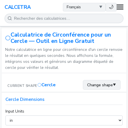
SANTÉ
🌙
CALCETRA
MATHÉMATIQUES
Calculatrice de Circonférence pour un
CONVERSIONS
Cercle — Outil en Ligne Gratuit
Notre calculatrice en ligne pour circonférence d'un cercle renvoie
SCIENCE
le résultat en quelques secondes. Nous affichons la formule,
intégrons vos valeurs et générons un diagramme étiqueté de
QUOTIDIEN
cercle pour vérifier le résultat.
AUTRES OUTILS
Cercle
Change shape
▼
CURRENT SHAPE
Cercle Dimensions
Input Units