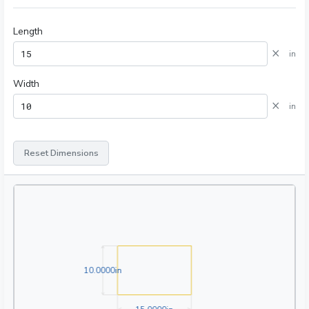
Length
×
in
Width
×
in
Reset Dimensions
10.0000in
1
0
.
0
0
0
0
in
15.0000in