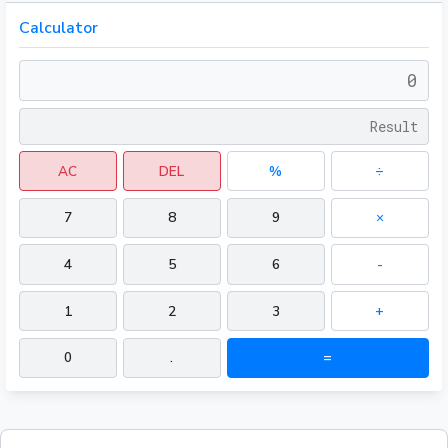
Calculator
AC
DEL
%
÷
7
8
9
×
4
5
6
-
1
2
3
+
0
.
=