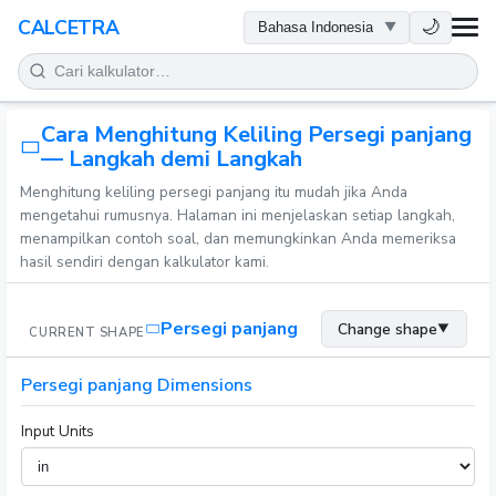
KESEHATAN
🌙
CALCETRA
MATEMATIKA
Cara Menghitung Keliling Persegi panjang
KONVERSI
— Langkah demi Langkah
Menghitung keliling persegi panjang itu mudah jika Anda
SAINS
mengetahui rumusnya. Halaman ini menjelaskan setiap langkah,
menampilkan contoh soal, dan memungkinkan Anda memeriksa
SEHARI-HARI
hasil sendiri dengan kalkulator kami.
ALAT LAINNYA
Persegi panjang
Change shape
▼
CURRENT SHAPE
Persegi panjang Dimensions
Input Units