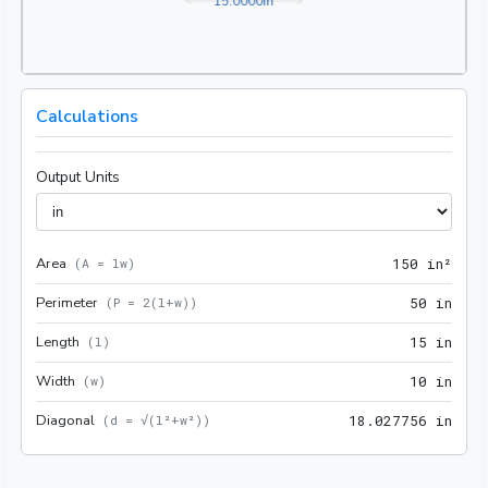
1
5
.
0
0
0
0
in
Calculations
Output Units
Area
150 
(
A = lw
)
1
5
0
 in²
Perimeter
50 i
(
P = 2(l+w)
)
5
0
 in
Length
15 i
(
l
)
1
5
 in
Width
10 i
(
w
)
1
0
 in
Diagonal
18.0
(
d = √(l²+w²)
)
1
8
.
0
2
7
7
5
6
 in