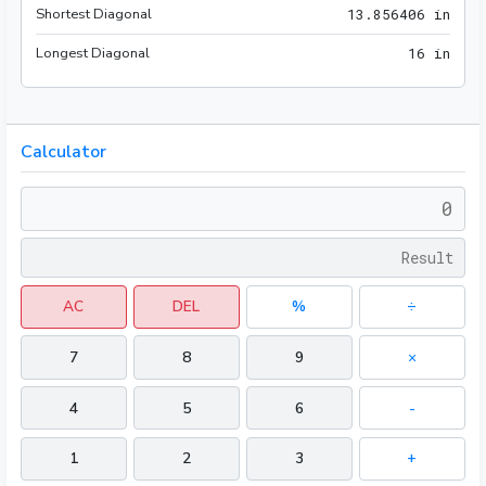
Shortest Diagonal
13.8
1
3
.
8
5
6
4
0
6
 in
Longest Diagonal
16 i
1
6
 in
Calculator
AC
DEL
%
÷
7
8
9
×
4
5
6
-
1
2
3
+