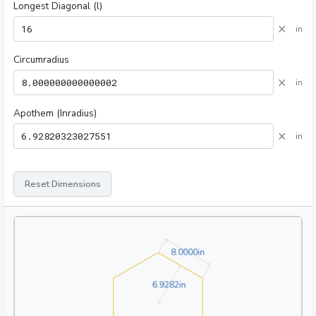
Longest Diagonal (l)
×
in
Circumradius
×
in
Apothem (Inradius)
×
in
Reset Dimensions
8.0000in
8
.
0
0
0
0
in
6.9282in
6
.
9
2
8
2
in