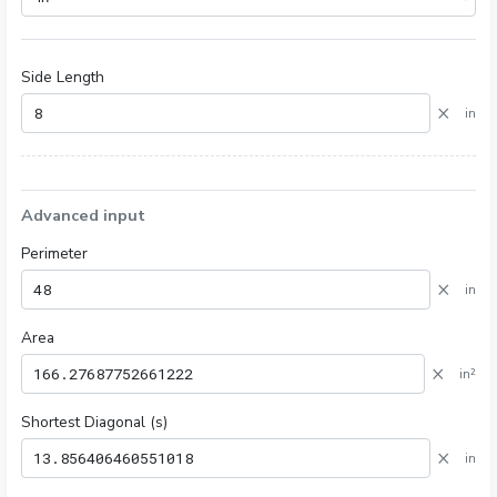
Side Length
×
in
Advanced input
Perimeter
×
in
Area
×
in²
Shortest Diagonal (s)
×
in