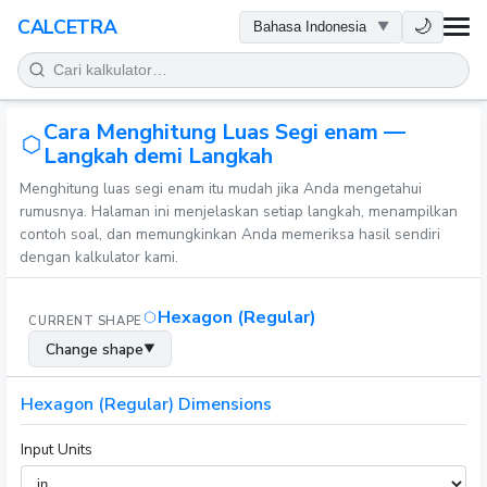
KESEHATAN
🌙
CALCETRA
MATEMATIKA
Cara Menghitung Luas Segi enam —
KONVERSI
Langkah demi Langkah
Menghitung luas segi enam itu mudah jika Anda mengetahui
SAINS
rumusnya. Halaman ini menjelaskan setiap langkah, menampilkan
contoh soal, dan memungkinkan Anda memeriksa hasil sendiri
SEHARI-HARI
dengan kalkulator kami.
ALAT LAINNYA
Hexagon (Regular)
CURRENT SHAPE
Change shape
▼
Hexagon (Regular) Dimensions
Input Units