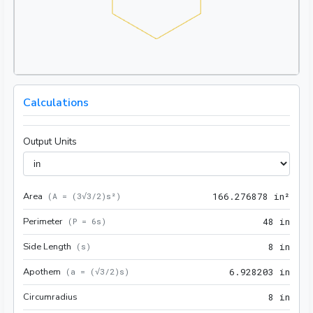
Calculations
Output Units
Area
166.
(
A = (3√3/2)s²
)
1
6
6
.
2
7
6
8
7
8
 in²
Perimeter
48 i
(
P = 6s
)
4
8
 in
Side Length
8 in
(
s
)
8
 in
Apothem
6.92
(
a = (√3/2)s
)
6
.
9
2
8
2
0
3
 in
Circumradius
8 in
8
 in