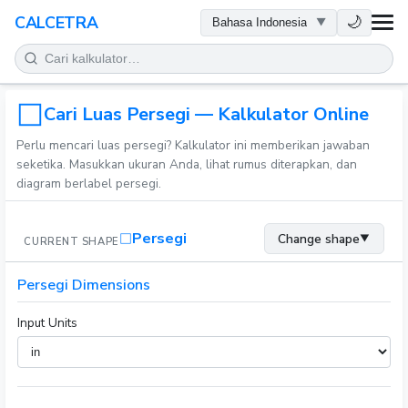
KESEHATAN
🌙
CALCETRA
MATEMATIKA
KONVERSI
Cari Luas Persegi — Kalkulator Online
Perlu mencari luas persegi? Kalkulator ini memberikan jawaban
SAINS
seketika. Masukkan ukuran Anda, lihat rumus diterapkan, dan
diagram berlabel persegi.
SEHARI-HARI
Persegi
Change shape
▼
CURRENT SHAPE
ALAT LAINNYA
Persegi Dimensions
Input Units