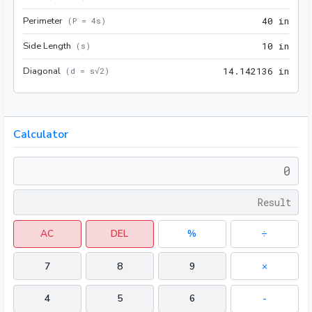
Perimeter
40 i
(
P = 4s
)
4
0
 in
Side Length
10 i
(
s
)
1
0
 in
Diagonal
14.1
(
d = s√2
)
1
4
.
1
4
2
1
3
6
 in
Calculator
AC
DEL
%
÷
7
8
9
×
4
5
6
-