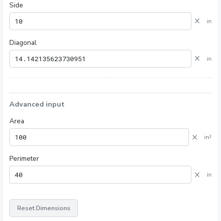
Side
×
in
Diagonal
×
in
Advanced input
Area
×
in²
Perimeter
×
in
Reset Dimensions