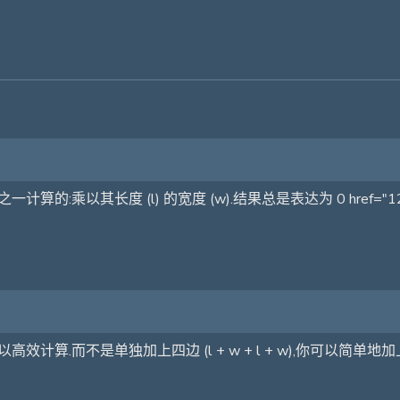
其长度 (l) 的宽度 (w).结果总是表达为 0 href="12 (3 h
计算.而不是单独加上四边 (l + w + l + w),你可以简单