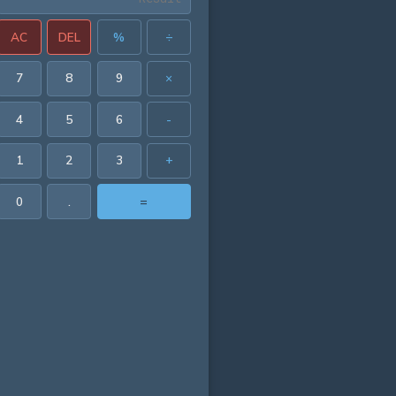
AC
DEL
%
÷
7
8
9
×
4
5
6
-
1
2
3
+
0
.
=