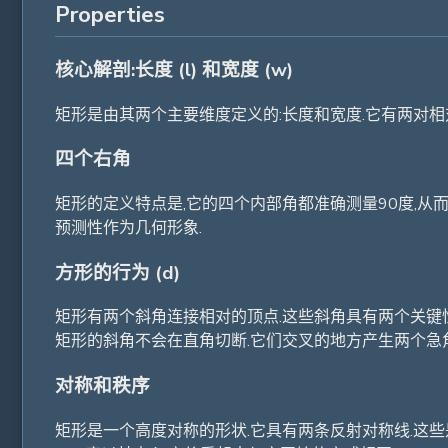
Properties
核心解剖:长度 (l) 和宽度 (w)
矩形是由其两个主要维度定义的:长度和宽度.它有两对相对侧
四个右角
矩形的定义特点是,它的四个内部角都准确测量90度,从而形成
预测性作为几何形象.
方形的行为 (d)
矩形有两个斜角连接相对的顶点.这些斜角具有两个关键性质:
矩形的斜角不会在直角切断.它们交叉的地方产生两个急
对称和秩序
矩形是一个高度对称的形状.它具有两条反射对称线.这