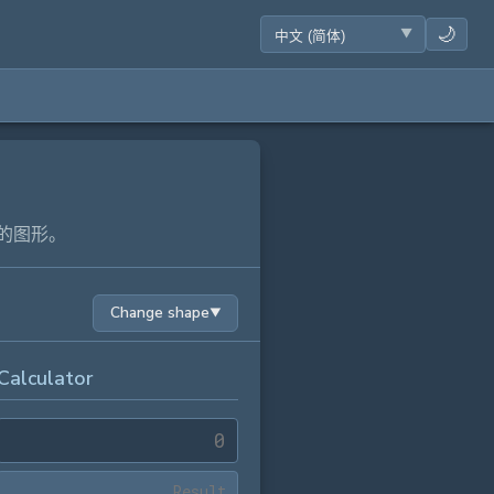
🌙
的图形。
Change shape
▼
Calculator