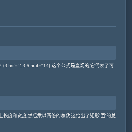
rif="13 6 hraf="14) 这个公式是直观的,它代表了可
地加上长度和宽度,然后乘以两倍的总数.这给出了矩形'围'的总