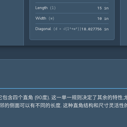
Length
15 in
(
l
)
1
5
 in
Width
10 in
(
w
)
1
0
 in
Diagonal
18.02775
(
d = √(l²+w²)
)
1
8
.
0
2
7
7
5
6
 in
包含四个直角 (90度). 这一单一规则决定了其余的特性
为其相邻的侧面可以有不同的长度. 这种直角结构和尺寸灵