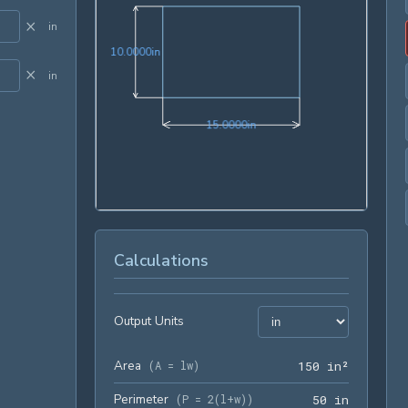
×
in
10.0000in
1
0
.
0
0
0
0
in
×
in
15.0000in
1
5
.
0
0
0
0
in
Calculations
Output Units
Area
150 in²
(
A = lw
)
1
5
0
 in²
Perimeter
50 in
(
P = 2(l+w)
)
5
0
 in