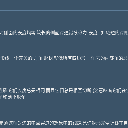
面的长度均等.较长的侧面对通常被称为"长度" (l),较短的对则
一个完美的'方角'形状.就像所有四边形一样,它的内部角的总和是360度
它们长度总是相同,而且它们总是相互切断 (这意味着它们在它们的准
角和两个形角.
些是通过相对边的中点穿过的想象中的线路,允许矩形完全折叠在自