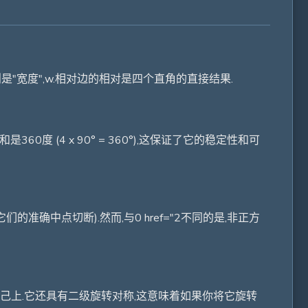
是"宽度",w.相对边的相对是四个直角的直接结果.
 (4 x 90° = 360°),这保证了它的稳定性和可
确中点切断).然而,与0 href="2不同的是,非正方
己上.它还具有二级旋转对称,这意味着如果你将它旋转