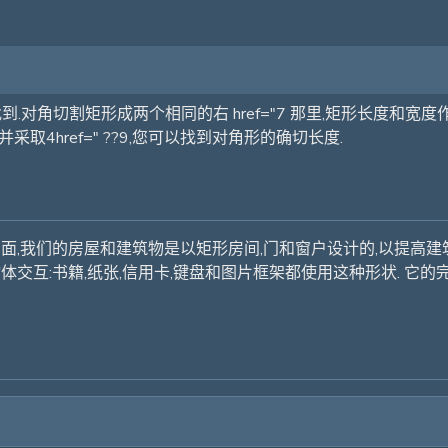
对角切割矩形成两个相同的右 href="7 那里,矩形长度和宽度作为两
采取4href=" ??9,您可以找到对角形的确切长度.
方面,我们的房屋和建筑物是以矩形房间,门和窗户设计的,以提高建
体交互:书籍,纸张,信用卡,键盘和图片框架都使用这种形状. 它