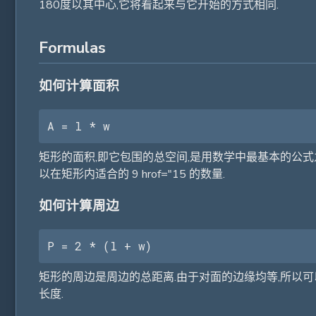
180度以其中心,它将看起来与它开始的方式相同.
Formulas
如何计算面积
A = l * w
矩形的面积,即它包围的总空间,是用数学中最基本的公式之一计算的:乘以
以在矩形内适合的 9 hrof="15 的数量.
如何计算周边
P = 2 * (l + w)
矩形的周边是周边的总距离.由于对面的边缘均等,所以可以高效
长度.