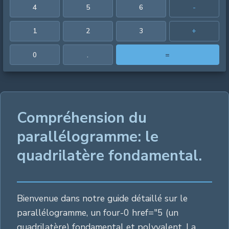
4
5
6
-
1
2
3
+
0
.
=
Compréhension du
parallélogramme: le
quadrilatère fondamental.
Bienvenue dans notre guide détaillé sur le
parallélogramme, un four-0 href="5 (un
quadrilatère) fondamental et polyvalent. La