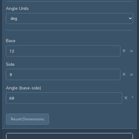
Angle Units
Base
×
in
Side
×
in
Angle (base-side)
×
°
Reset Dimensions