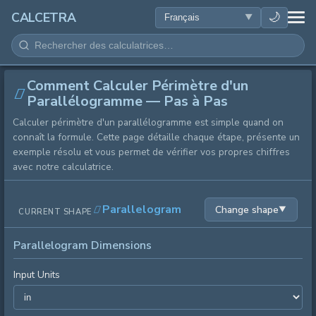
SANTÉ
🌙
CALCETRA
MATHÉMATIQUES
Comment Calculer Périmètre d'un
CONVERSIONS
Parallélogramme — Pas à Pas
Calculer périmètre d'un parallélogramme est simple quand on
SCIENCE
connaît la formule. Cette page détaille chaque étape, présente un
exemple résolu et vous permet de vérifier vos propres chiffres
QUOTIDIEN
avec notre calculatrice.
AUTRES OUTILS
Parallelogram
Change shape
▼
CURRENT SHAPE
Parallelogram Dimensions
Input Units