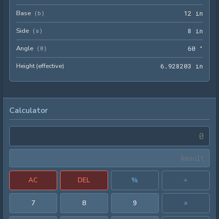
Base
12 i
(
b
)
1
2
 in
Side
8 in
(
s
)
8
 in
Angle
60 °
(
θ
)
6
0
 °
Height (effective)
6.92
6
.
9
2
8
2
0
3
 in
Calculator
AC
DEL
%
÷
7
8
9
×