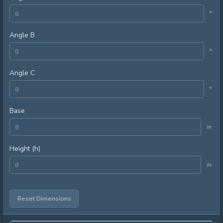
°
Angle B
°
Angle C
°
Base
in
Height (h)
in
Reset Dimensions