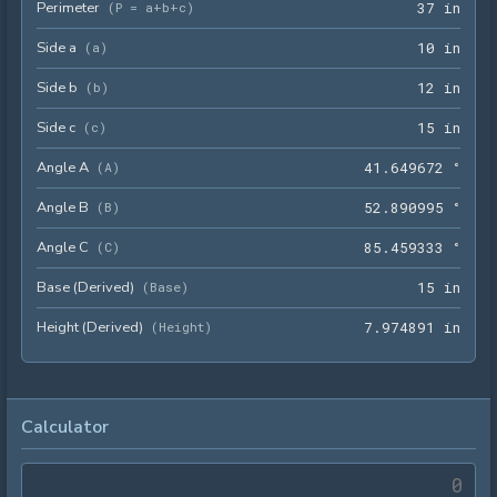
Perimeter
37 i
(
P = a+b+c
)
3
7
 in
Side a
10 i
(
a
)
1
0
 in
Side b
12 i
(
b
)
1
2
 in
Side c
15 i
(
c
)
1
5
 in
Angle A
41.6
(
A
)
4
1
.
6
4
9
6
7
2
 °
Angle B
52.8
(
B
)
5
2
.
8
9
0
9
9
5
 °
Angle C
85.4
(
C
)
8
5
.
4
5
9
3
3
3
 °
Base (Derived)
15 i
(
Base
)
1
5
 in
Height (Derived)
7.97
(
Height
)
7
.
9
7
4
8
9
1
 in
Calculator