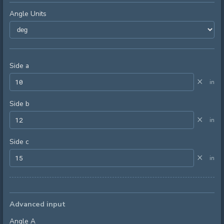
Angle Units
Side a
×
in
Side b
×
in
Side c
×
in
Advanced input
Angle A