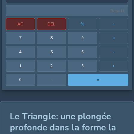
AC
DEL
%
÷
7
8
9
×
4
5
6
-
1
2
3
+
0
.
=
Le Triangle: une plongée
profonde dans la forme la