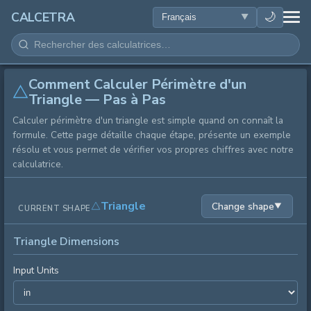
SANTÉ
🌙
CALCETRA
MATHÉMATIQUES
Comment Calculer Périmètre d'un
CONVERSIONS
Triangle — Pas à Pas
Calculer périmètre d'un triangle est simple quand on connaît la
SCIENCE
formule. Cette page détaille chaque étape, présente un exemple
résolu et vous permet de vérifier vos propres chiffres avec notre
QUOTIDIEN
calculatrice.
AUTRES OUTILS
Triangle
Change shape
▼
CURRENT SHAPE
Triangle Dimensions
Input Units