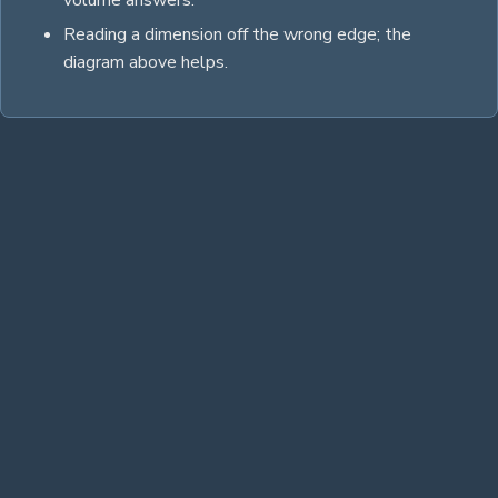
volume answers.
Reading a dimension off the wrong edge; the
diagram above helps.