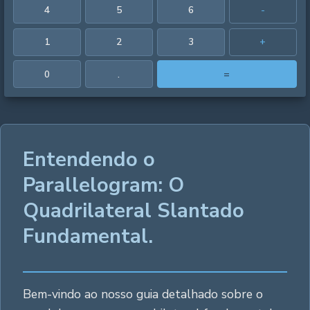
4
5
6
-
1
2
3
+
0
.
=
Entendendo o
Parallelogram: O
Quadrilateral Slantado
Fundamental.
Bem-vindo ao nosso guia detalhado sobre o