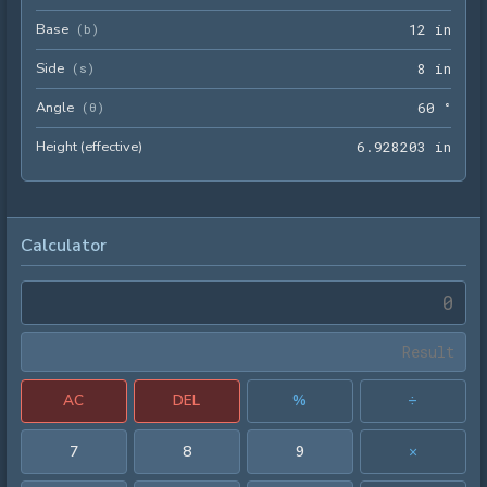
Base
12 i
(
b
)
1
2
 in
Side
8 in
(
s
)
8
 in
Angle
60 °
(
θ
)
6
0
 °
Height (effective)
6.92
6
.
9
2
8
2
0
3
 in
Calculator
AC
DEL
%
÷
7
8
9
×