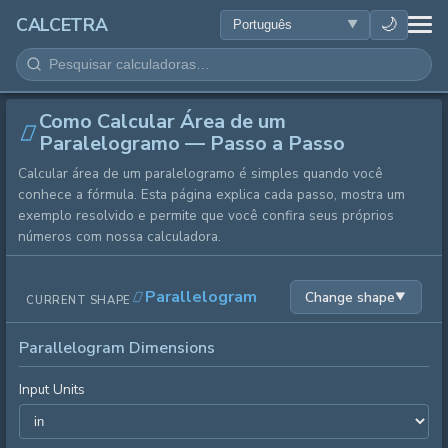
SAÚDE
🌙
CALCETRA
MATEMÁTICA
Como Calcular Área de um
CONVERSÕES
Paralelogramo — Passo a Passo
Calcular área de um paralelogramo é simples quando você
CIÊNCIA
conhece a fórmula. Esta página explica cada passo, mostra um
exemplo resolvido e permite que você confira seus próprios
COTIDIANO
números com nossa calculadora.
OUTRAS FERRAMENTAS
Parallelogram
Change shape
▼
CURRENT SHAPE
Parallelogram Dimensions
Input Units