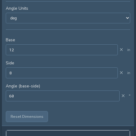
Angle Units
Base
×
in
Side
×
in
Angle (base-side)
×
°
Reset Dimensions