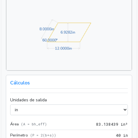
8.0000in
8
.
0
0
0
0
in
6.9282in
6
.
9
2
8
2
in
60.0000°
6
0
.
0
0
0
0
°
12.0000in
1
2
.
0
0
0
0
in
Cálculos
Unidades de salida
Área
83.1
(
A = bh_eff
)
8
3
.
1
3
8
4
3
9
 in²
Perímetro
40 i
(
P = 2(b+s)
)
4
0
 in