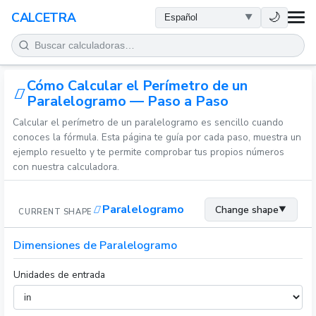
SALUD
🌙
CALCETRA
MATEMÁTICAS
Cómo Calcular el Perímetro de un
CONVERSIONES
Paralelogramo — Paso a Paso
Calcular el perímetro de un paralelogramo es sencillo cuando
CIENCIA
conoces la fórmula. Esta página te guía por cada paso, muestra un
ejemplo resuelto y te permite comprobar tus propios números
COTIDIANO
con nuestra calculadora.
OTRAS HERRAMIENTAS
Paralelogramo
Change shape
▼
CURRENT SHAPE
Dimensiones de Paralelogramo
Unidades de entrada