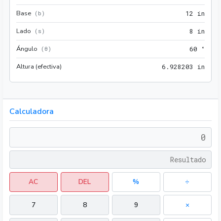
Base
12 i
(
b
)
1
2
 in
Lado
8 in
(
s
)
8
 in
Ángulo
60 °
(
θ
)
6
0
 °
Altura (efectiva)
6.92
6
.
9
2
8
2
0
3
 in
Calculadora
AC
DEL
%
÷
7
8
9
×