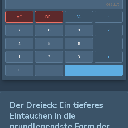
AC
DEL
%
÷
7
8
9
×
4
5
6
-
1
2
3
+
0
.
=
Der Dreieck: Ein tieferes
Eintauchen in die
grundlegendste Form der