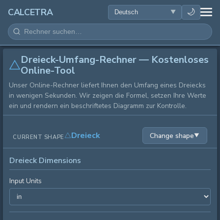
GESUNDHEIT
🌙
CALCETRA
MATHEMATIK
Dreieck-Umfang-Rechner — Kostenloses
UMWANDLUNGEN
Online-Tool
Unser Online-Rechner liefert Ihnen den Umfang eines Dreiecks
WISSENSCHAFT
in wenigen Sekunden. Wir zeigen die Formel, setzen Ihre Werte
ein und rendern ein beschriftetes Diagramm zur Kontrolle.
ALLTAG
Dreieck
Change shape
▼
CURRENT SHAPE
ANDERE TOOLS
Dreieck Dimensions
Input Units