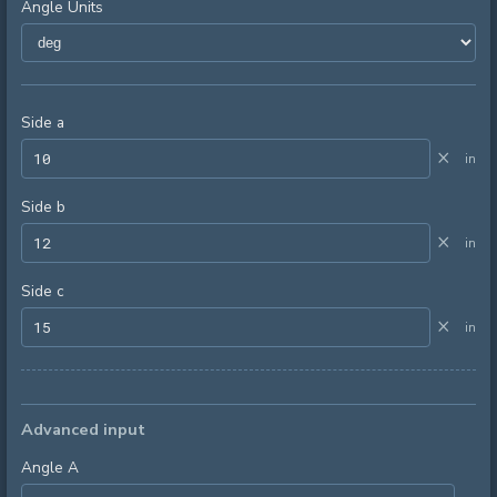
Angle Units
Side a
×
in
Side b
×
in
Side c
×
in
Advanced input
Angle A