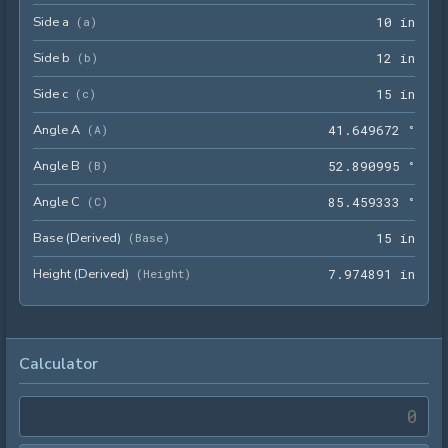
Side a
10 i
(
a
)
1
0
 in
Side b
12 i
(
b
)
1
2
 in
Side c
15 i
(
c
)
1
5
 in
Angle A
41.6
(
A
)
4
1
.
6
4
9
6
7
2
 °
Angle B
52.8
(
B
)
5
2
.
8
9
0
9
9
5
 °
Angle C
85.4
(
C
)
8
5
.
4
5
9
3
3
3
 °
Base (Derived)
15 i
(
Base
)
1
5
 in
Height (Derived)
7.97
(
Height
)
7
.
9
7
4
8
9
1
 in
Calculator