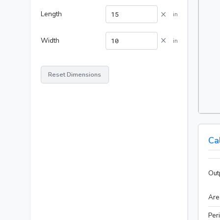
×
Length
in
×
Width
in
Reset Dimensions
Ca
Out
Are
Per