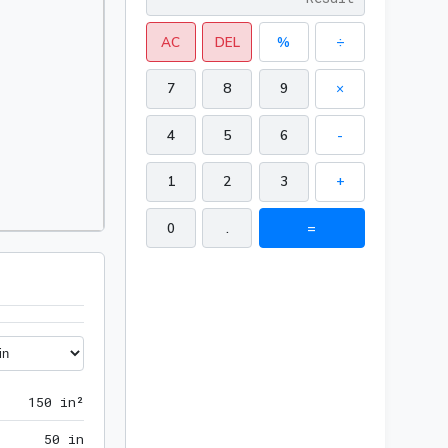
AC
DEL
%
÷
7
8
9
×
4
5
6
-
1
2
3
+
0
.
=
150 in²
1
5
0
 in²
50 in
5
0
 in