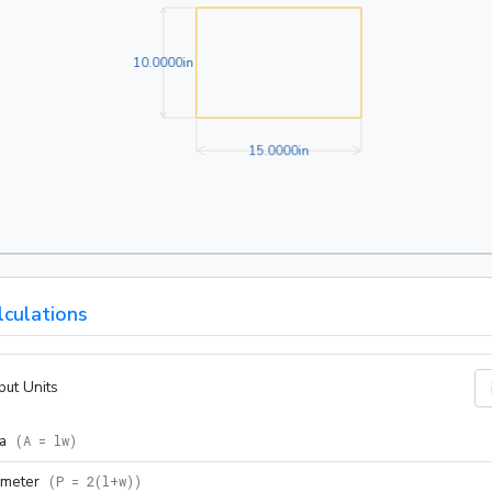
10.0000in
1
0
.
0
0
0
0
in
15.0000in
1
5
.
0
0
0
0
in
lculations
put Units
a
(
A = lw
)
imeter
(
P = 2(l+w)
)