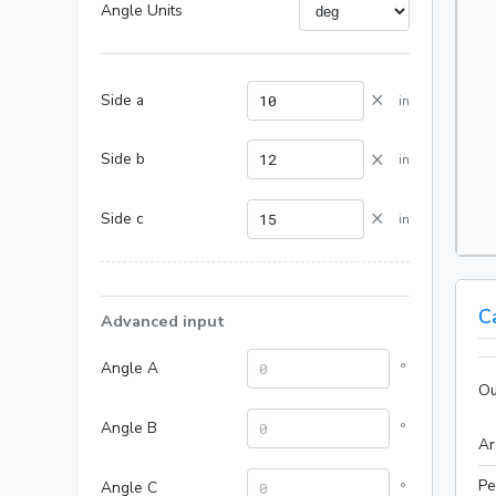
Angle Units
×
Side a
in
×
Side b
in
×
Side c
in
C
Advanced input
Angle A
°
Ou
Angle B
°
Ar
Pe
Angle C
°