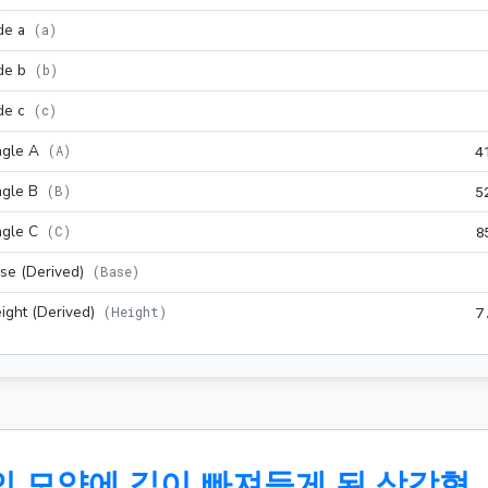
de a
(
a
)
de b
(
b
)
de c
(
c
)
gle A
(
A
)
4
gle B
(
B
)
5
gle C
(
C
)
8
se (Derived)
(
Base
)
ight (Derived)
(
Height
)
7
인 모양에 깊이 빠져들게 된 삼각형