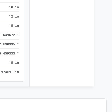
10 in
1
0
 in
12 in
1
2
 in
15 in
1
5
 in
41.649672 °
1
.
6
4
9
6
7
2
 °
52.890995 °
2
.
8
9
0
9
9
5
 °
85.459333 °
5
.
4
5
9
3
3
3
 °
15 in
1
5
 in
7.974891 in
.
9
7
4
8
9
1
 in