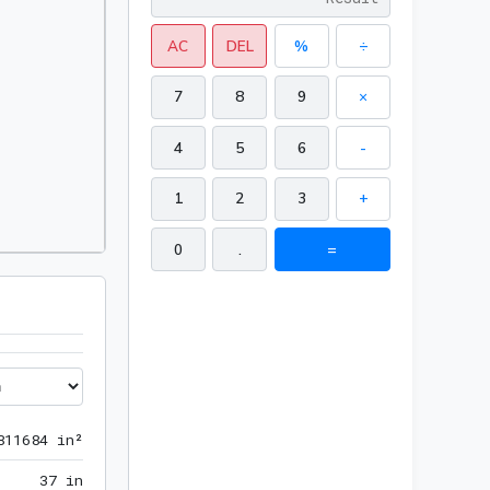
AC
DEL
%
÷
7
8
9
×
4
5
6
-
1
2
3
+
0
.
=
59.811684 in²
8
1
1
6
8
4
 in²
37 in
3
7
 in