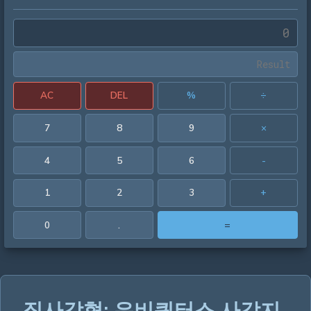
AC
DEL
%
÷
7
8
9
×
4
5
6
-
1
2
3
+
0
.
=
직사각형: 유비쿼터스 사각지