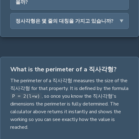
을까?
정사각형은 몇 줄의 대칭을 가지고 있습니까?
What is the perimeter of a 직사각형?
The
perimeter
of a
직사각형
measures the size of the
직사각형
for that property.
It is defined by the formula
,
so once you know the
직사각형
's
P = 2(l+w)
dimensions the
perimeter
is fully determined. The
calculator above returns it instantly and shows the
working so you can see exactly how the value is
reached.