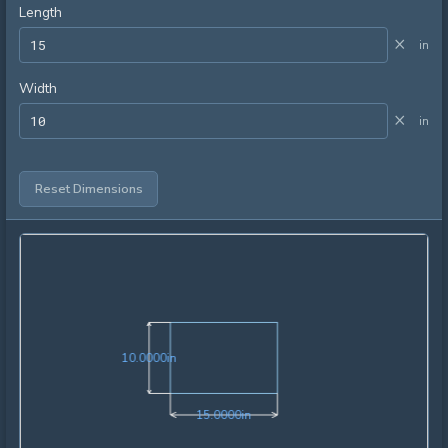
Length
×
in
Width
×
in
Reset Dimensions
10.0000in
1
0
.
0
0
0
0
in
15.0000in
1
5
.
0
0
0
0
in