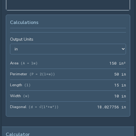
Calculations
Output Units
Area
150 
(
A = lw
)
1
5
0
 in²
Perimeter
50 i
(
P = 2(l+w)
)
5
0
 in
Length
15 i
(
l
)
1
5
 in
Width
10 i
(
w
)
1
0
 in
Diagonal
18.0
(
d = √(l²+w²)
)
1
8
.
0
2
7
7
5
6
 in
Calculator