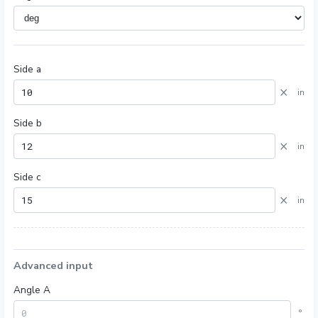
Side a
×
in
Side b
×
in
Side c
×
in
Advanced input
Angle A
°