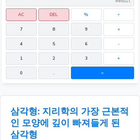
AC
DEL
%
÷
7
8
9
×
4
5
6
-
1
2
3
+
0
.
=
삼각형: 지리학의 가장 근본적
인 모양에 깊이 빠져들게 된
삼각형