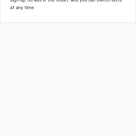
sign-up, no ads in the result, and you can switch units
at any time.