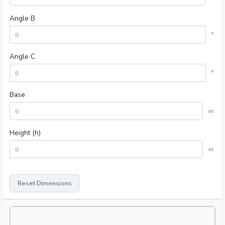
Angle B
°
Angle C
°
Base
in
Height (h)
in
Reset Dimensions