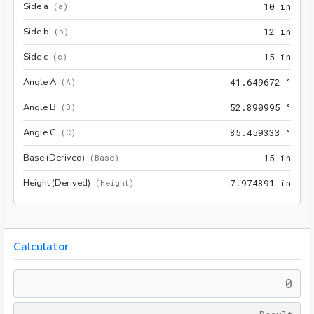
Side a
10 i
(
a
)
1
0
 in
Side b
12 i
(
b
)
1
2
 in
Side c
15 i
(
c
)
1
5
 in
Angle A
41.6
(
A
)
4
1
.
6
4
9
6
7
2
 °
Angle B
52.8
(
B
)
5
2
.
8
9
0
9
9
5
 °
Angle C
85.4
(
C
)
8
5
.
4
5
9
3
3
3
 °
Base (Derived)
15 i
(
Base
)
1
5
 in
Height (Derived)
7.97
(
Height
)
7
.
9
7
4
8
9
1
 in
Calculator