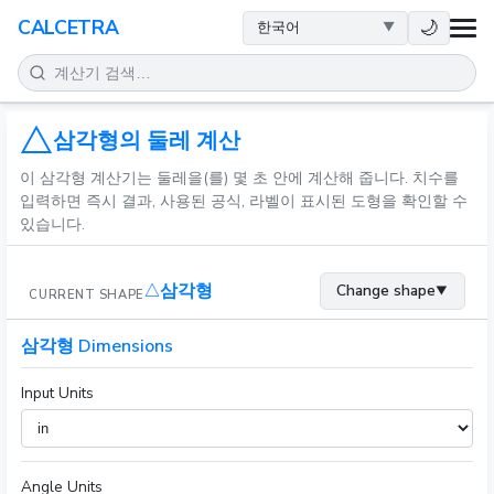
건강
🌙
CALCETRA
수학
변환
삼각형의 둘레 계산
이 삼각형 계산기는 둘레을(를) 몇 초 안에 계산해 줍니다. 치수를
과학
입력하면 즉시 결과, 사용된 공식, 라벨이 표시된 도형을 확인할 수
있습니다.
일상
삼각형
Change shape
▼
CURRENT SHAPE
기타 도구
삼각형 Dimensions
Input Units
Angle Units