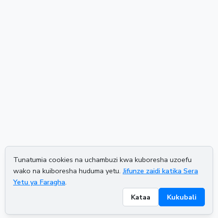
Tunatumia cookies na uchambuzi kwa kuboresha uzoefu
wako na kuiboresha huduma yetu.
Jifunze zaidi katika Sera
Yetu ya Faragha
.
Kataa
Kukubali