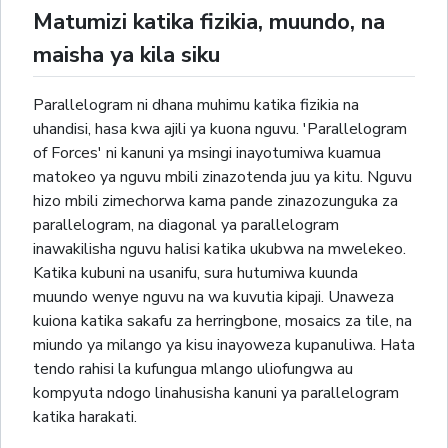
Matumizi katika fizikia, muundo, na
maisha ya kila siku
Parallelogram ni dhana muhimu katika fizikia na
uhandisi, hasa kwa ajili ya kuona nguvu. 'Parallelogram
of Forces' ni kanuni ya msingi inayotumiwa kuamua
matokeo ya nguvu mbili zinazotenda juu ya kitu. Nguvu
hizo mbili zimechorwa kama pande zinazozunguka za
parallelogram, na diagonal ya parallelogram
inawakilisha nguvu halisi katika ukubwa na mwelekeo.
Katika kubuni na usanifu, sura hutumiwa kuunda
muundo wenye nguvu na wa kuvutia kipaji. Unaweza
kuiona katika sakafu za herringbone, mosaics za tile, na
miundo ya milango ya kisu inayoweza kupanuliwa. Hata
tendo rahisi la kufungua mlango uliofungwa au
kompyuta ndogo linahusisha kanuni ya parallelogram
katika harakati.