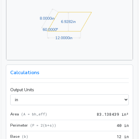
8.0000in
8
.
0
0
0
0
in
6.9282in
6
.
9
2
8
2
in
60.0000°
6
0
.
0
0
0
0
°
12.0000in
1
2
.
0
0
0
0
in
Calculations
Output Units
Area
83.1
(
A = bh_eff
)
8
3
.
1
3
8
4
3
9
 in²
Perimeter
40 i
(
P = 2(b+s)
)
4
0
 in
Base
12 i
(
b
)
1
2
 in