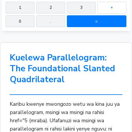
1
2
3
+
0
.
=
Kuelewa Parallelogram:
The Foundational Slanted
Quadrilateral
Karibu kwenye mwongozo wetu wa kina juu ya
parallelogram, msingi wa msingi na rahisi
href="5 (mraba). Ufafanuzi wa msingi wa
parallelogram ni rahisi lakini yenye nguvu: ni