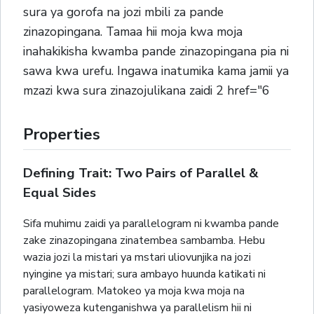
sura ya gorofa na jozi mbili za pande
zinazopingana. Tamaa hii moja kwa moja
inahakikisha kwamba pande zinazopingana pia ni
sawa kwa urefu. Ingawa inatumika kama jamii ya
mzazi kwa sura zinazojulikana zaidi 2 href="6
Properties
Defining Trait: Two Pairs of Parallel &
Equal Sides
Sifa muhimu zaidi ya parallelogram ni kwamba pande
zake zinazopingana zinatembea sambamba. Hebu
wazia jozi la mistari ya mstari uliovunjika na jozi
nyingine ya mistari; sura ambayo huunda katikati ni
parallelogram. Matokeo ya moja kwa moja na
yasiyoweza kutenganishwa ya parallelism hii ni