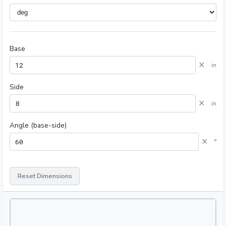
Base
×
in
Side
×
in
Angle (base-side)
×
°
Reset Dimensions