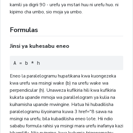
kamili ya digrii 90 - urefu ya mstari huu ni urefu huo. ni
kipimo cha umbo, sio moja ya umbo.
Formulas
Jinsi ya kuhesabu eneo
A = b * h
Eneo la paralelogramu hupatikana kwa kuongezeka
kwa urefu wa msingi wake (b) na urefu wake wa
perpendicular (h). Unaweza kufikiria hili kwa kufikiria
kukata upande mmoja wa parallelogram ya kulia na
kuihamisha upande mwingine. Hatua hii hubadilisha
paralelogramu iliyoinama kuwa 3 href="8 sawa na
msingi na urefu, bila kubadilisha eneo lote. Hii ndio
sababu formula rahisi ya msingi mara urefu inafanya kazi
kikamilifu. Njia nyingine, kwa kutumia trigonometry,