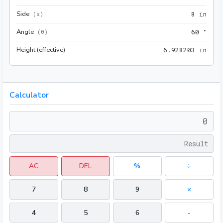
Side
8 in
(
s
)
8
 in
Angle
60 °
(
θ
)
6
0
 °
Height (effective)
6.92
6
.
9
2
8
2
0
3
 in
Calculator
AC
DEL
%
÷
7
8
9
×
4
5
6
-