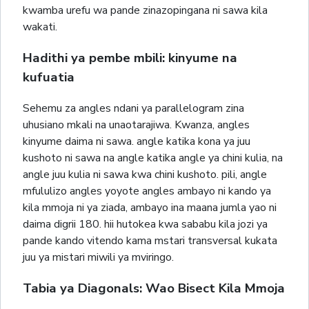
kwamba urefu wa pande zinazopingana ni sawa kila
wakati.
Hadithi ya pembe mbili: kinyume na
kufuatia
Sehemu za angles ndani ya parallelogram zina
uhusiano mkali na unaotarajiwa. Kwanza, angles
kinyume daima ni sawa. angle katika kona ya juu
kushoto ni sawa na angle katika angle ya chini kulia, na
angle juu kulia ni sawa kwa chini kushoto. pili, angle
mfululizo angles yoyote angles ambayo ni kando ya
kila mmoja ni ya ziada, ambayo ina maana jumla yao ni
daima digrii 180. hii hutokea kwa sababu kila jozi ya
pande kando vitendo kama mstari transversal kukata
juu ya mistari miwili ya mviringo.
Tabia ya Diagonals: Wao Bisect Kila Mmoja