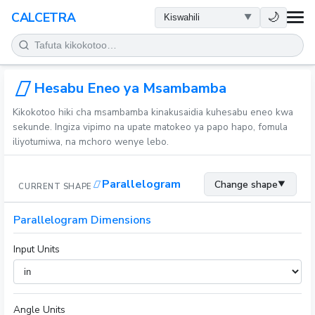
AFYA
🌙
CALCETRA
HESABU
UONGOFU
Hesabu Eneo ya Msambamba
Kikokotoo hiki cha msambamba kinakusaidia kuhesabu eneo kwa
SAYANSI
sekunde. Ingiza vipimo na upate matokeo ya papo hapo, fomula
iliyotumiwa, na mchoro wenye lebo.
KILA SIKU
Parallelogram
Change shape
▼
CURRENT SHAPE
ZANA NYINGINE
Parallelogram Dimensions
Input Units
Angle Units