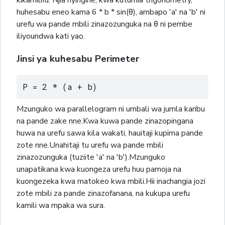
huhesabu eneo kama 6 * b * sin(θ), ambapo 'a' na 'b' ni
urefu wa pande mbili zinazozunguka na θ ni pembe
iliyoundwa kati yao.
Jinsi ya kuhesabu Perimeter
P = 2 * (a + b)
Mzunguko wa parallelogram ni umbali wa jumla karibu
na pande zake nne.Kwa kuwa pande zinazopingana
huwa na urefu sawa kila wakati, hauitaji kupima pande
zote nne.Unahitaji tu urefu wa pande mbili
zinazozunguka (tuziite 'a' na 'b').Mzunguko
unapatikana kwa kuongeza urefu huu pamoja na
kuongezeka kwa matokeo kwa mbili.Hii inachangia jozi
zote mbili za pande zinazofanana, na kukupa urefu
kamili wa mpaka wa sura.