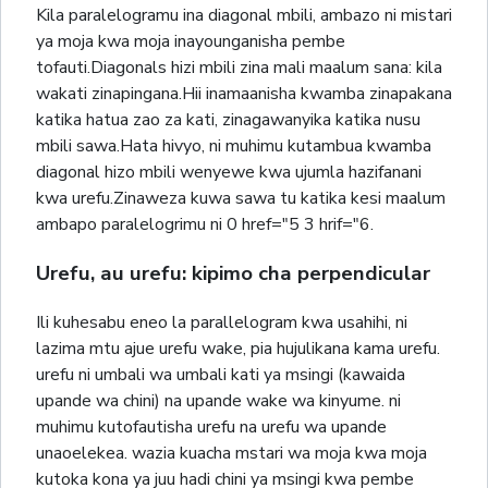
Kila paralelogramu ina diagonal mbili, ambazo ni mistari
ya moja kwa moja inayounganisha pembe
tofauti.Diagonals hizi mbili zina mali maalum sana: kila
wakati zinapingana.Hii inamaanisha kwamba zinapakana
katika hatua zao za kati, zinagawanyika katika nusu
mbili sawa.Hata hivyo, ni muhimu kutambua kwamba
diagonal hizo mbili wenyewe kwa ujumla hazifanani
kwa urefu.Zinaweza kuwa sawa tu katika kesi maalum
ambapo paralelogrimu ni 0 href="5 3 hrif="6.
Urefu, au urefu: kipimo cha perpendicular
Ili kuhesabu eneo la parallelogram kwa usahihi, ni
lazima mtu ajue urefu wake, pia hujulikana kama urefu.
urefu ni umbali wa umbali kati ya msingi (kawaida
upande wa chini) na upande wake wa kinyume. ni
muhimu kutofautisha urefu na urefu wa upande
unaoelekea. wazia kuacha mstari wa moja kwa moja
kutoka kona ya juu hadi chini ya msingi kwa pembe