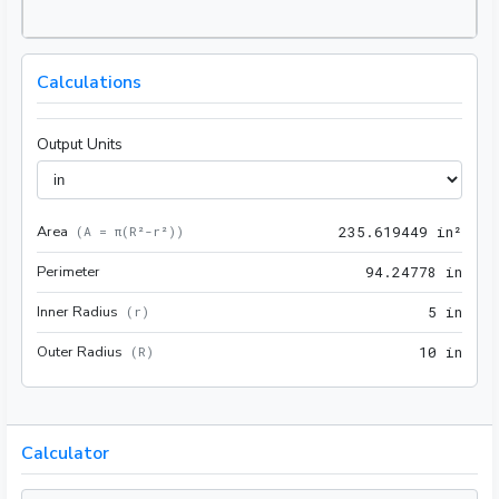
Calculations
Output Units
Area
235.
(
A = π(R²-r²)
)
2
3
5
.
6
1
9
4
4
9
 in²
Perimeter
94.2
9
4
.
2
4
7
7
8
 in
Inner Radius
5 in
(
r
)
5
 in
Outer Radius
10 i
(
R
)
1
0
 in
Calculator