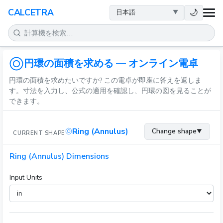
健康
🌙
CALCETRA
数学
変換
円環の面積を求める — オンライン電卓
円環の面積を求めたいですか? この電卓が即座に答えを返しま
科学
す。寸法を入力し、公式の適用を確認し、円環の図を見ることが
できます。
日常
Ring (Annulus)
Change shape
▼
CURRENT SHAPE
その他のツール
Ring (Annulus) Dimensions
Input Units