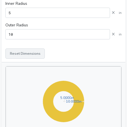
Inner Radius
×
in
Outer Radius
×
in
Reset Dimensions
5.0000in
5
.
0
0
0
0
in
10.0000in
1
0
.
0
0
0
0
in