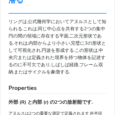
潜る
リングは,公式幾何学においてアヌルスとして知
られる.これは,同じ中心点を共有する2つの集中
円の間の領域に存在する平面,二次元形状であ
る.それは,内部からより小さい,完璧に3の形状と
して可視化され,円波を形成する.この形状は,中
央穴または定義された境界を持つ物体を記述す
るのに不可欠であり,しばしば経路,フレーム,収
納,またはサイクルを象徴する.
Properties
外部 (R) と内部 (r) の2つの放射能です.
アヌルスは2つの重要な測定で定義されます.外半径