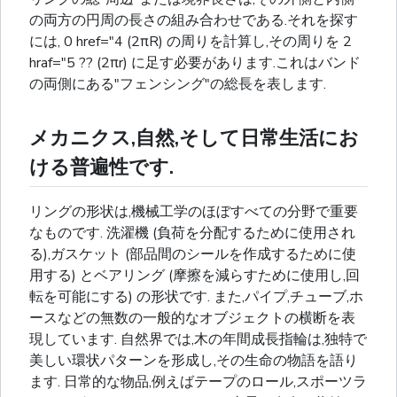
の両方の円周の長さの組み合わせである.それを探す
には, 0 href="4 (2πR) の周りを計算し,その周りを 2
hraf="5 ?? (2πr) に足す必要があります.これはバンド
の両側にある"フェンシング"の総長を表します.
メカニクス,自然,そして日常生活にお
ける普遍性です.
リングの形状は,機械工学のほぼすべての分野で重要
なものです. 洗濯機 (負荷を分配するために使用され
る),ガスケット (部品間のシールを作成するために使
用する) とベアリング (摩擦を減らすために使用し,回
転を可能にする) の形状です. また,パイプ,チューブ,ホ
ースなどの無数の一般的なオブジェクトの横断を表
現しています. 自然界では,木の年間成長指輪は,独特で
美しい環状パターンを形成し,その生命の物語を語り
ます. 日常的な物品,例えばテープのロール,スポーツラ