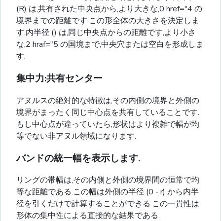
(R) は,共有された中央点から,より大きな,0 href="4 の
境界までの距離です.この形全体の大きさを決定しま
す.内半径 () は,同じ中央点からの距離です,より小さ
な,2 hraf="5 の国境まで,中央穴または空白を形成しま
す.
集中力:共有センター
アヌルスの絶対的な特徴は,その内側の境界と外側の
境界がまったく同じ中心点を共有していることです.
もし中心点が違っていたら,形状はより複雑で幅が均
等でない非アヌル領域になります.
バンドの統一幅を表示します.
リングの帯幅は,その内側と外側の境界間の恒常で均
等な距離である.この幅は外側の半径 (0 - r) から内半
径を引くだけで計算することができる.この一貫性は,
形体の集中性による直接的な結果である.