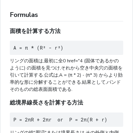
Formulas
面積を計算する方法
A = π * (R² - r²)
リングの面積は,最初に全0 href="4 (固体であるかの
ように) の面積を見つけ,それから空き中央穴の面積を
引いて計算する.公式は,A = (π * 2) - (π* 3) からより効
率的な形に分解することができる.結果として,バンド
そのものの総表面面積である.
総境界線長さを計算する方法
P = 2πR + 2πr  or  P = 2π(R + r)
リングの総"周辺"または境界長さは,その外側と内側