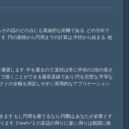
らその辺のどの点にも直線的な距離である. どの方向で
. 円の面積から円周までの計算は,半径から始まる. 他
通過します. 中を通るので,直径は常に半径の2倍の長さ
の中で描くことができる最長直線であり,円を完璧な,平等な
ェクトの全幅を測定しやすい実用的なアプリケーション
ます.もし円周を建てるなら,円圈は,あなたが必要とす
 0 href="2 の直辺の周りに違い,周りは順調に曲