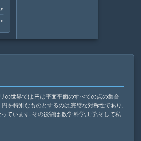
10 in
in
20 in
in
トリの世界では,円は平面平面のすべての点の集合
 円を特別なものとするのは,完璧な対称性であり,
ています. その役割は,数学,科学,工学,そして私