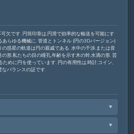
可欠です. 円筒印章は,円滑で効率的な輸送を可能にす
らゆる機械に. 管道とトンネル (円の3Dバージョン)
りの惑星の軌道は円の親戚である. 水中の干渉,または音
形,私たちの目の瞳孔,年齢を示す木の幹,水滴の形. 芸
ために円を使っています. 円の有用性は,時計,コイン,
璧なバランスの証です.