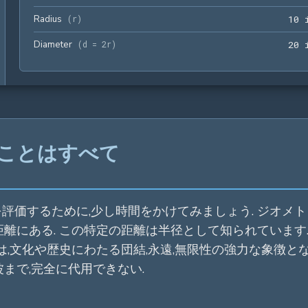
Radius
(
r
)
1
0
 
Diameter
(
d = 2r
)
2
0
 
ことはすべて
評価するために,少し時間をかけてみましょう. ジオメ
離にある. この特定の距離は半径として知られています.
,文化や歴史にわたる団結,永遠,無限性の強力な象徴となっ
まで,完全に代用できない.