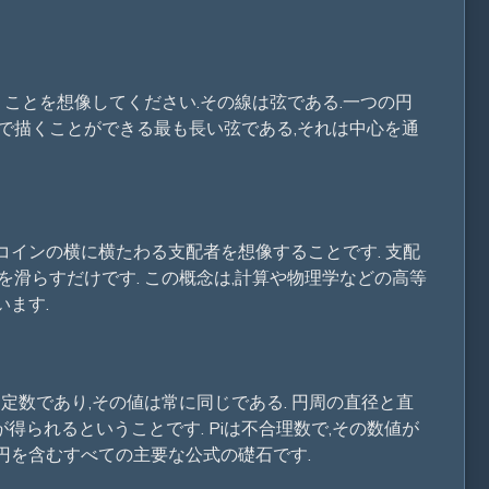
くことを想像してください.その線は弦である.一つの円
で描くことができる最も長い弦である,それは中心を通
,コインの横に横たわる支配者を想像することです. 支配
を滑らすだけです. この概念は,計算や物理学などの高等
ます.
学的定数であり,その値は常に同じである. 円周の直径と直
得られるということです. Piは不合理数で,その数値が
,円を含むすべての主要な公式の礎石です.