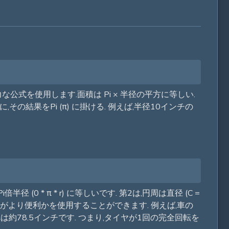
式を使用します.面積は Pi × 半径の平方に等しい.
,その結果をPi (π) に掛ける. 例えば,半径10インチの
* π * r) に等しいです. 第2は,円周は直径 (C =
どちらがより便利かを使用することができます. 例えば,車の
約78.5インチです. つまり,タイヤが1回の完全回転を