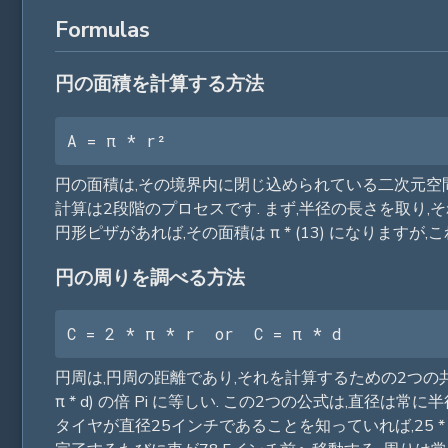
Formulas
円の面積を計算する方法
A = π * r²
円の面積は,その境界内に閉じ込められている二次元空間の
計算は2段階のプロセスです. まず,半径の長さを取り,それを"
円形ピザがあれば,その面積は π * (13) になりますが,こ
円の周りを調べる方法
C = 2 * π * r  or  C = π * d
円周は,円周の距離であり,それを計算するための2つの共通かつ
π * d) の倍 Pi に等しい. この2つの公式は,直
タイヤが直径25インチであることを知っていれば,25 *