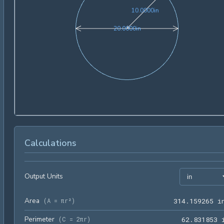
10.0000in
1
0
.
0
0
0
0
in
20.0000in
2
0
.
0
0
0
0
in
Calculations
Output Units
Area
(
A = πr²
)
3
1
4
.
1
5
9
2
6
5
 i
Perimeter
(
C = 2πr
)
6
2
.
8
3
1
8
5
3
 