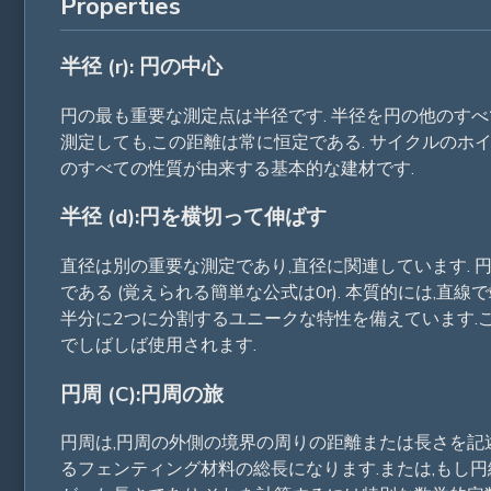
Properties
半径 (r): 円の中心
円の最も重要な測定点は半径です. 半径を円の他のすべ
測定しても,この距離は常に恒定である. サイクルのホ
のすべての性質が由来する基本的な建材です.
半径 (d):円を横切って伸ばす
直径は別の重要な測定であり,直径に関連しています. 
である (覚えられる簡単な公式は0r). 本質的には,
半分に2つに分割するユニークな特性を備えています.
でしばしば使用されます.
円周 (C):円周の旅
円周は,円周の外側の境界の周りの距離または長さを記
るフェンティング材料の総長になります.または,もし円線