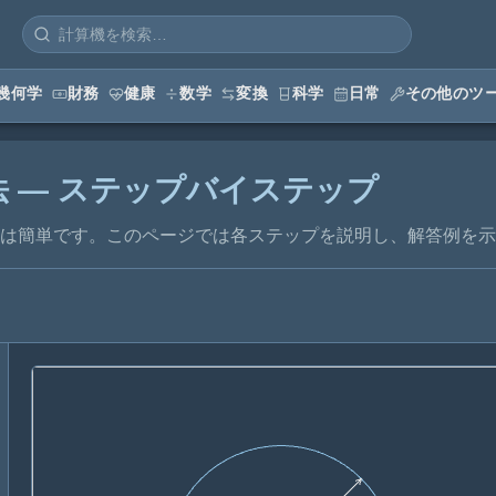
幾何学
財務
健康
数学
変換
科学
日常
その他のツ
 — ステップバイステップ
は簡単です。このページでは各ステップを説明し、解答例を示