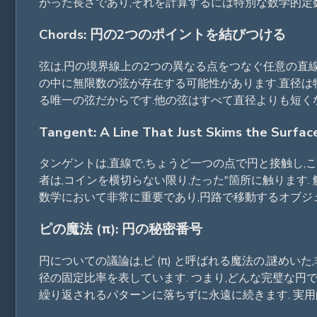
がった長さであり,それを計算するには特別な数学的定
Chords: 円の2つのポイントを結びつける
弦は,円の境界線上の2つの異なる点をつなぐ任意の直線
の中に無限数の弦が存在する可能性があります.直径は
る唯一の弦だからです.他の弦はすべて直径よりも短くな
Tangent: A Line That Just Skims the
タンゲントは,直線で,ちょうど一つの点で円と接触し,
者は,コインを横切らない限り,たった"箇所に触ります
数学において非常に重要であり,円路で移動するオブジ
ピの魔法 (π): 円の秘密番号
円についての議論は,ピ (π) と呼ばれる魔法の,謎めい
径の固定比率を表しています. つまり,どんな完璧な円で
繰り返されるパターンに落ちずに永遠に続きます. 実用的