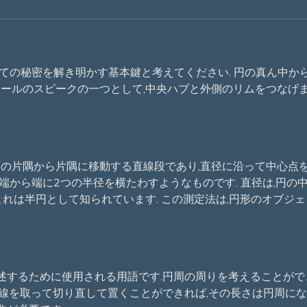
ての秘密を解き明かす基本鍵と考えてください. 円の真ん中か
イールのスピークの一つとして,中央ハブと外側のリムをつなげます
円の片隅から片隅に移動する直線段であり,直径に沿って中心点を
直線で端から端に2つの半径を横たわすようなものです. 直径は,円
これは半円として知られています. この測定法は,円形のオブジ
述するために使用される用語です.円周の周りを考えることができ
を取って切り直して置くことができれば,その長さは円周になります.