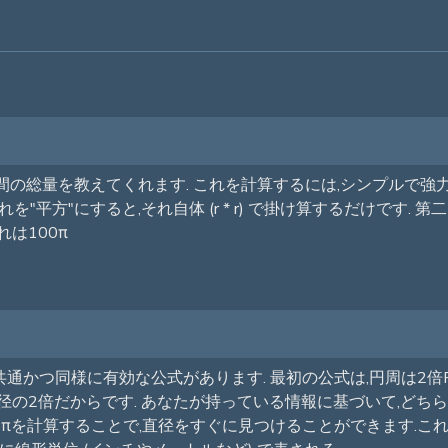
総量を教えてくれます. これを計算するには,シンプルで強力な公
平方"にすると,それ自体 (r * r) で掛け算するだけです. 第二に
れは100π
同様に有効な公式があります. 最初の公式は,円周は2倍Pi倍半径 (0 
径は常に半径の2倍だからです. あなたが持っている情報に基づいて,
 πを計算することで,直径をすぐに見つけることができます.これは