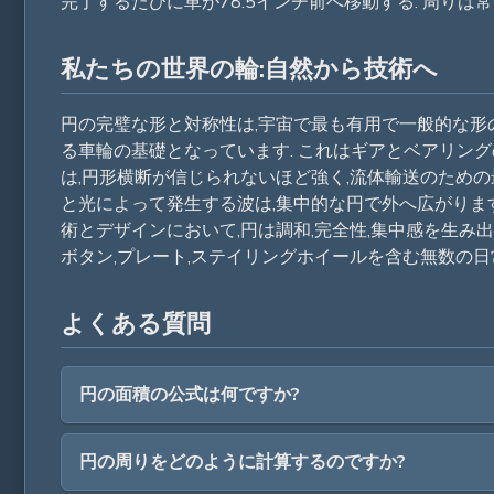
完了するたびに車が78.5インチ前へ移動する. 周りは常
私たちの世界の輪:自然から技術へ
円の完璧な形と対称性は,宇宙で最も有用で一般的な形の
る車輪の基礎となっています. これはギアとベアリングの
は,円形横断が信じられないほど強く,流体輸送のための
と光によって発生する波は,集中的な円で外へ広がります.
術とデザインにおいて,円は調和,完全性,集中感を生み出
ボタン,プレート,ステイリングホイールを含む無数の日
よくある質問
円の面積の公式は何ですか?
円の周りをどのように計算するのですか?