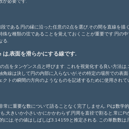
数が必要です.
段である.円の縁に沿った任意の2点を選び,その間を直線を描
特殊な種類の弦であることを覚えておくことが重要です.円の中
る.
 Surface は,表面を滑らかにする線です.
この点をタンゲンス点と呼びます. これを視覚化する良い方法は
. 触角線は決して円の内部に入らないが,その特定の場所での表面
ェクトの瞬間の方向のようなものを記述するために使用されてい
た,非常に重要な数について語ることなく完了しません. Piは数
も,大きいか小さいかにかかわらず,円周を直径で割ると,常にPiが
には,その値はしばしば3.14159と推定される. この単数数は