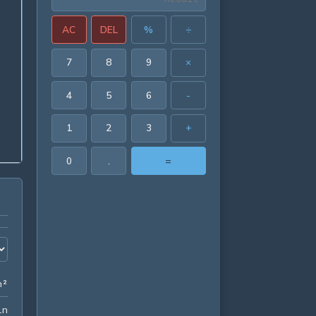
AC
DEL
%
÷
7
8
9
×
4
5
6
-
1
2
3
+
0
.
=
314.159265 in²
n²
62.831853 in
in