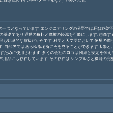
に線形単位 (インチやメートルなど) で表される.
一つとなっています. エンジニアリングの分野では,円は絶対不
基礎であり,運動の移転と摩擦の軽減を可能にします. 想像するあ
最も効率的な形状だからです. 科学と天文学において,恒星の周
 自然界では,あらゆる場所に円を見ることができます:太陽と月の
すために使用されます. 多くの会社のロゴは,団結と安定を伝える
常用品にも存在しています. その存在は,シンプルさと機能の完