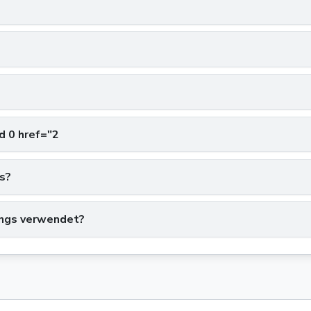
d 0 href="2
us?
ings verwendet?