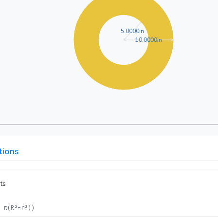
5.0000in
5
.
0
0
0
0
in
10.0000in
1
0
.
0
0
0
0
in
tions
ts
= π(R²-r²)
)