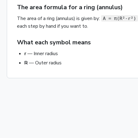
The area formula for a ring (annulus)
The
area
of a
ring (annulus)
is given by:
A = π(R²-r²)
each step by hand if you want to.
What each symbol means
r
—
Inner radius
R
—
Outer radius