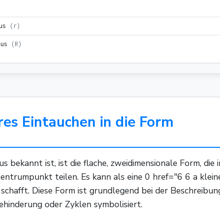
us
(
r
)
ius
(
R
)
eres Eintauchen in die Form
s bekannt ist, ist die flache, zweidimensionale Form, die
 Zentrumpunkt teilen. Es kann als eine 0 href="6 6 a klein
d schafft. Diese Form ist grundlegend bei der Beschreibu
Behinderung oder Zyklen symbolisiert.