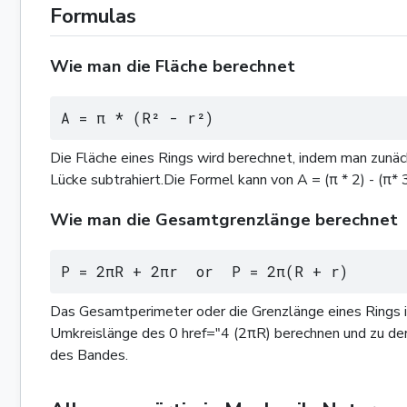
Formulas
Wie man die Fläche berechnet
A = π * (R² - r²)
Die Fläche eines Rings wird berechnet, indem man zunäch
Lücke subtrahiert.Die Formel kann von A = (π * 2) - (π* 
Wie man die Gesamtgrenzlänge berechnet
P = 2πR + 2πr  or  P = 2π(R + r)
Das Gesamtperimeter oder die Grenzlänge eines Rings is
Umkreislänge des 0 href="4 (2πR) berechnen und zu der 
des Bandes.