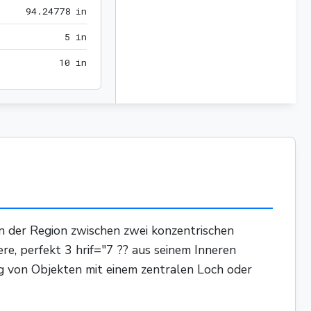
94.24778 in
9
4
.
2
4
7
7
8
 in
5 in
5
 in
10 in
1
0
 in
 in der Region zwischen zwei konzentrischen
ere, perfekt 3 hrif="7 ?? aus seinem Inneren
ng von Objekten mit einem zentralen Loch oder