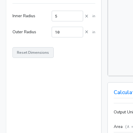
×
Inner Radius
in
×
Outer Radius
in
Reset Dimensions
Calcula
Output Uni
Area
(
A 