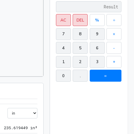
AC
DEL
%
÷
7
8
9
×
4
5
6
-
1
2
3
+
0
.
=
235.619449 in²
2
3
5
.
6
1
9
4
4
9
 in²