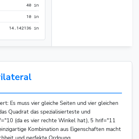
40 in
4
0
 in
10 in
1
0
 in
14.142136 in
1
4
.
1
4
2
1
3
6
 in
ilateral
rt: Es muss vier gleiche Seiten und vier gleichen
 das Quadrat das spezialisierteste und
f="10 (da es vier rechte Winkel hat), 5 hrif="11
e einzigartige Kombination aus Eigenschaften macht
ichheit und perfekte Ordnung.