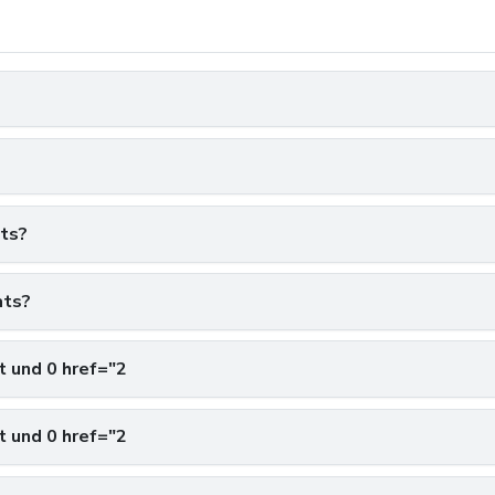
ats?
ats?
t und 0 href="2
t und 0 href="2