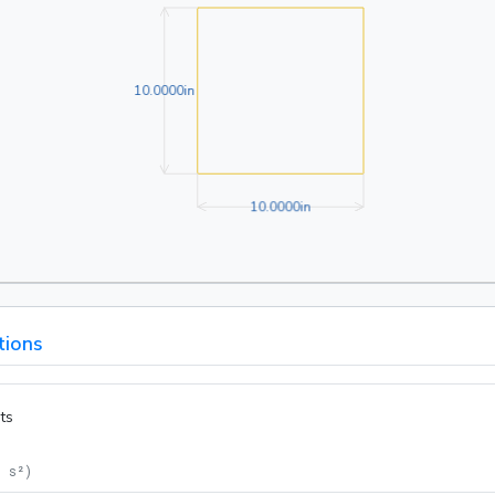
10.0000in
1
0
.
0
0
0
0
in
10.0000in
1
0
.
0
0
0
0
in
tions
ts
= s²
)