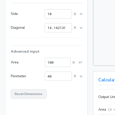
×
Side
in
×
Diagonal
in
Advanced input
×
Area
in²
×
Perimeter
in
Calcula
Reset Dimensions
Output Uni
Area
(
A 