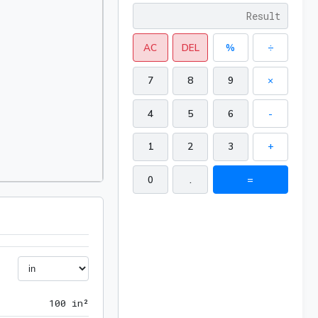
AC
DEL
%
÷
7
8
9
×
4
5
6
-
1
2
3
+
0
.
=
100 in²
1
0
0
 in²