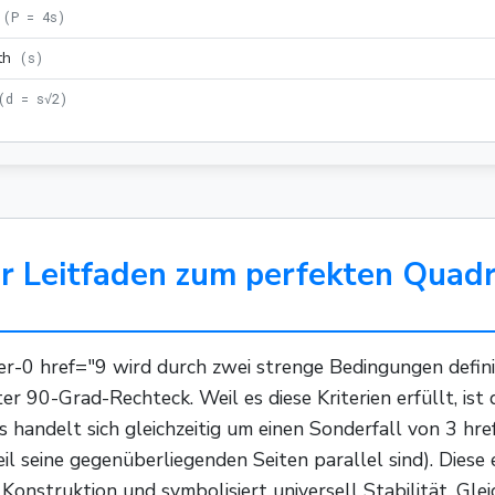
(
P = 4s
)
th
(
s
)
(
d = s√2
)
er Leitfaden zum perfekten Quadr
ier-0 href="9 wird durch zwei strenge Bedingungen definie
er 90-Grad-Rechteck. Weil es diese Kriterien erfüllt, ist
s handelt sich gleichzeitig um einen Sonderfall von 3 hre
eil seine gegenüberliegenden Seiten parallel sind). Dies
Konstruktion und symbolisiert universell Stabilität, Gle