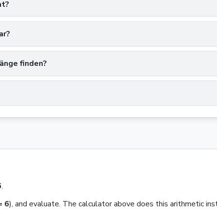
at?
ar?
länge finden?
6
.
 6
)
, and evaluate. The calculator above does this arithmetic ins