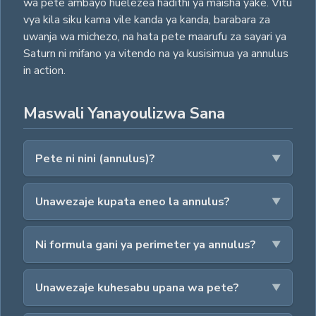
wa pete ambayo huelezea hadithi ya maisha yake. Vitu
vya kila siku kama vile kanda ya kanda, barabara za
uwanja wa michezo, na hata pete maarufu za sayari ya
Saturn ni mifano ya vitendo na ya kusisimua ya annulus
in action.
Maswali Yanayoulizwa Sana
Pete ni nini (annulus)?
Unawezaje kupata eneo la annulus?
Ni formula gani ya perimeter ya annulus?
Unawezaje kuhesabu upana wa pete?