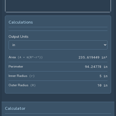
Calculations
Output Units
Area
235.
(
A = π(R²-r²)
)
2
3
5
.
6
1
9
4
4
9
 in²
Perimeter
94.2
9
4
.
2
4
7
7
8
 in
Inner Radius
5 in
(
r
)
5
 in
Outer Radius
10 i
(
R
)
1
0
 in
Calculator