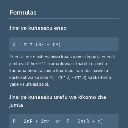
Formulas
Jinsi ya kuhesabu eneo
A = π * (R² - r²)
Eneo la pete huhesabiwa kwa kwanza kupata eneo la
jumla ya 0 href="4 (kama ikiwa ni thabiti) na kisha
kuondoa eneo la shimo kuu tupu. formula inaweza
kuchukuliwa kutoka A = (π * 2) - (π* 3) katika fomu
yake ya ufanisi zaidi.
Jinsi ya kuhesabu urefu wa kikomo cha
jumla
P = 2πR + 2πr  or  P = 2π(R + r)