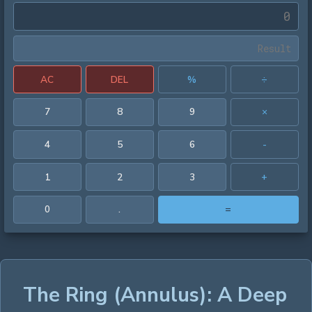
AC
DEL
%
÷
7
8
9
×
4
5
6
-
1
2
3
+
0
.
=
The Ring (Annulus): A Deep