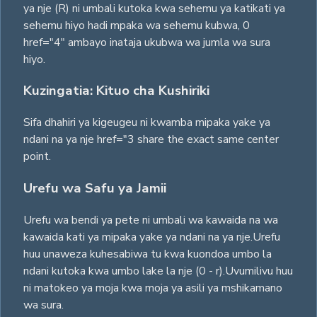
ya nje (R) ni umbali kutoka kwa sehemu ya katikati ya
sehemu hiyo hadi mpaka wa sehemu kubwa, 0
href="4" ambayo inataja ukubwa wa jumla wa sura
hiyo.
Kuzingatia: Kituo cha Kushiriki
Sifa dhahiri ya kigeugeu ni kwamba mipaka yake ya
ndani na ya nje href="3 share the exact same center
point.
Urefu wa Safu ya Jamii
Urefu wa bendi ya pete ni umbali wa kawaida na wa
kawaida kati ya mipaka yake ya ndani na ya nje.Urefu
huu unaweza kuhesabiwa tu kwa kuondoa umbo la
ndani kutoka kwa umbo lake la nje (0 - r).Uvumilivu huu
ni matokeo ya moja kwa moja ya asili ya mshikamano
wa sura.