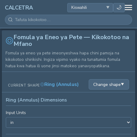
AFYA
🌙
CALCETRA
HESABU
Fomula ya Eneo ya Pete — Kikokotoo na
UONGOFU
Mfano
Fomula ya eneo ya pete imeonyeshwa hapa chini pamoja na
SAYANSI
kikokotoo shirikishi. Ingiza vipimo vyako na tunaitumia fomula
hatua kwa hatua ili uone jinsi matokeo yanavyopatikana.
KILA SIKU
Ring (Annulus)
Change shape
▼
CURRENT SHAPE
ZANA NYINGINE
Ring (Annulus) Dimensions
Input Units