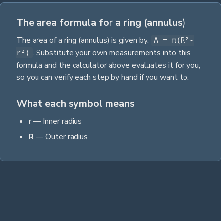
The area formula for a ring (annulus)
The
area
of a
ring (annulus)
is given by:
A = π(R²-
. Substitute your own measurements into this
r²)
formula and the calculator above evaluates it for you,
so you can verify each step by hand if you want to.
What each symbol means
r
—
Inner radius
R
—
Outer radius