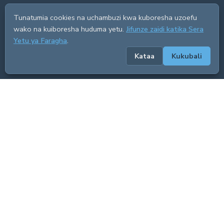
Tunatumia cookies na uchambuzi kwa kuboresha uzoefu
wako na kuiboresha huduma yetu.
Jifunze zaidi katika Sera
Yetu ya Faragha
.
Kataa
Kukubali
ADVERTISEMENT