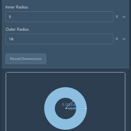
Inner Radius
×
in
Outer Radius
×
in
Reset Dimensions
5.0000in
5
.
0
0
0
0
in
10.0000in
1
0
.
0
0
0
0
in