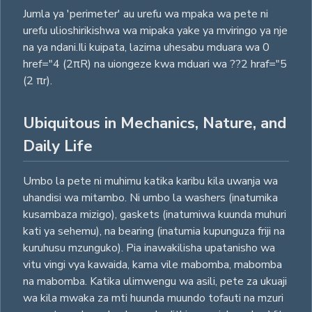
Jumla ya 'perimeter' au urefu wa mpaka wa pete ni
urefu ulioshirikishwa wa mipaka yake ya mviringo ya nje
na ya ndani.Ili kuipata, lazima uhesabu mduara wa 0
href="4 (2πR) na uiongeze kwa mduari wa ??2 hraf="5
(2 πr).
Ubiquitous in Mechanics, Nature, and
Daily Life
Umbo la pete ni muhimu katika karibu kila uwanja wa
uhandisi wa mitambo. Ni umbo la washers (inatumika
kusambaza mizigo), gaskets (inatumiwa kuunda muhuri
kati ya sehemu), na bearing (inatumia kupunguza friji na
kuruhusu mzunguko). Pia inawakilisha upatanisho wa
vitu vingi vya kawaida, kama vile mabomba, mabomba
na mabomba. Katika ulimwengu wa asili, pete za ukuaji
wa kila mwaka za mti huunda muundo tofauti na mzuri