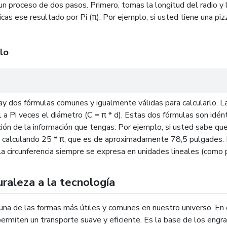
 un proceso de dos pasos. Primero, tomas la longitud del radio y 
licas ese resultado por Pi (π). Por ejemplo, si usted tiene una piz
lo
y hay dos fórmulas comunes y igualmente válidas para calcularlo. L
al a Pi veces el diámetro (C = π * d). Estas dos fórmulas son idé
ión de la información que tengas. Por ejemplo, si usted sabe q
a calculando 25 * π, que es de aproximadamente 78,5 pulgades. 
a circunferencia siempre se expresa en unidades lineales (como 
uraleza a la tecnología
n una de las formas más útiles y comunes en nuestro universo. En 
ermiten un transporte suave y eficiente. Es la base de los engra