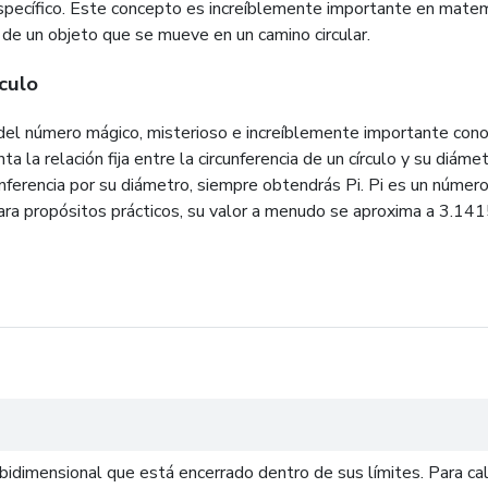
específico. Este concepto es increíblemente importante en matem
a de un objeto que se mueve en un camino circular.
rculo
 del número mágico, misterioso e increíblemente importante cono
 la relación fija entre la circunferencia de un círculo y su diámet
ferencia por su diámetro, siempre obtendrás Pi. Pi es un número i
Para propósitos prácticos, su valor a menudo se aproxima a 3.14
o bidimensional que está encerrado dentro de sus límites. Para ca