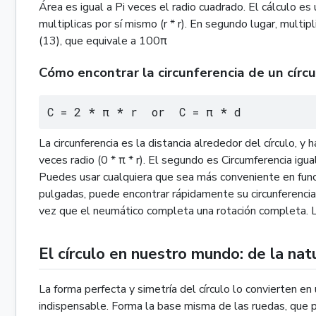
Área es igual a Pi veces el radio cuadrado. El cálculo es
multiplicas por sí mismo (r * r). En segundo lugar, multip
(13), que equivale a 100π
Cómo encontrar la circunferencia de un círcu
C = 2 * π * r  or  C = π * d
La circunferencia es la distancia alrededor del círculo, 
veces radio (0 * π * r). El segundo es Circumferencia igu
Puedes usar cualquiera que sea más conveniente en func
pulgadas, puede encontrar rápidamente su circunferenci
vez que el neumático completa una rotación completa. L
El círculo en nuestro mundo: de la nat
La forma perfecta y simetría del círculo lo convierten e
indispensable. Forma la base misma de las ruedas, que p