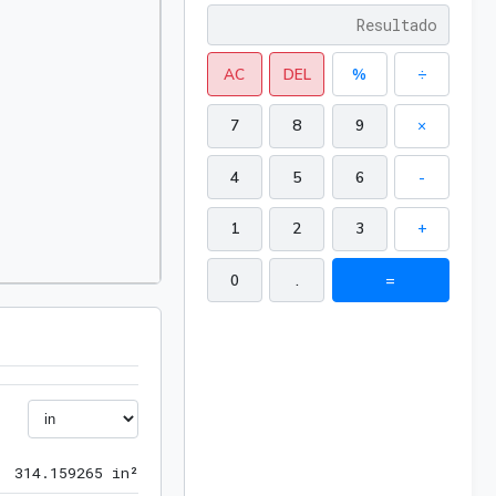
AC
DEL
%
÷
7
8
9
×
4
5
6
-
1
2
3
+
0
.
=
314.159265 in²
3
1
4
.
1
5
9
2
6
5
 in²