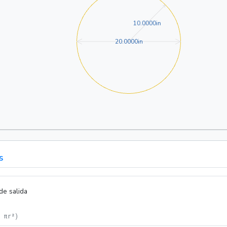
10.0000in
1
0
.
0
0
0
0
in
20.0000in
2
0
.
0
0
0
0
in
s
de salida
= πr²
)