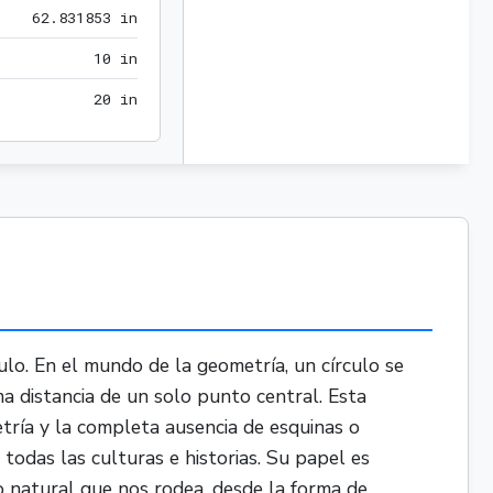
62.831853 in
6
2
.
8
3
1
8
5
3
 in
10 in
1
0
 in
20 in
2
0
 in
o. En el mundo de la geometría, un círculo se
 distancia de un solo punto central. Esta
etría y la completa ausencia de esquinas o
 todas las culturas e historias. Su papel es
do natural que nos rodea, desde la forma de