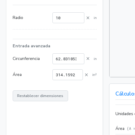
×
Radio
in
Entrada avanzada
×
Circunferencia
in
×
Área
in²
Cálculo
Restablecer dimensiones
Unidades 
Área
(
A 