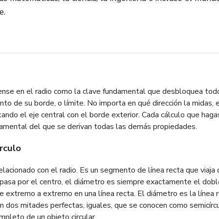
e.
Piense en el radio como la clave fundamental que desbloquea todo
unto de su borde, o límite. No importa en qué dirección la midas,
ndo el eje central con el borde exterior. Cada cálculo que hagas 
ndamental del que se derivan todas las demás propiedades.
rculo
lacionado con el radio. Es un segmento de línea recta que viaja 
 pasa por el centro, el diámetro es siempre exactamente el doble
de extremo a extremo en una línea recta. El diámetro es la línea
ulo en dos mitades perfectas, iguales, que se conocen como semicír
mpleto de un objeto circular.