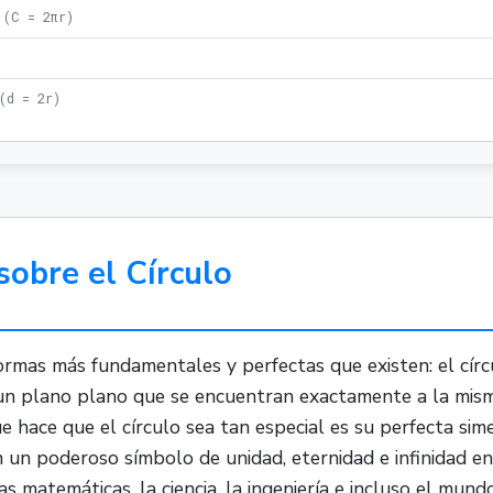
(
C = 2πr
)
(
d = 2r
)
sobre el Círculo
as más fundamentales y perfectas que existen: el círcul
un plano plano que se encuentran exactamente a la misma
ue hace que el círculo sea tan especial es su perfecta sim
n un poderoso símbolo de unidad, eternidad e infinidad en
 matemáticas, la ciencia, la ingeniería e incluso el mun