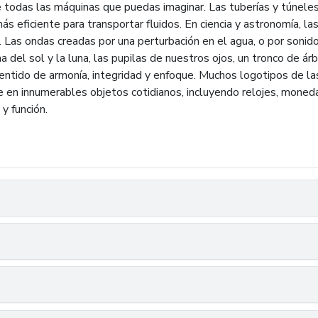
e todas las máquinas que puedas imaginar. Las tuberías y túneles
más eficiente para transportar fluidos. En ciencia y astronomía, l
 Las ondas creadas por una perturbación en el agua, o por sonido 
a del sol y la luna, las pupilas de nuestros ojos, un tronco de á
n sentido de armonía, integridad y enfoque. Muchos logotipos de la
te en innumerables objetos cotidianos, incluyendo relojes, moneda
y función.