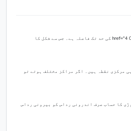
An annulus کو دو اہم پیمائشوں کے ذریعہ بیان کیا گیا ہے۔ بیرونی رداس (R) مشترکہ مرکزی نقطہ سے بڑے ، 0 href="4 کی حد تک فاصلہ ہے۔ جس سے شکل کا
ی اندرونی اور بیرونی حدود 0 href="3 مشترکہ طور پر ایک ہی مرکزی نقطہ ہیں۔ اگر مراکز مختلف ہوتے تو
ڑی کا حساب صرف اندرونی رداس کو بیرونی رداس