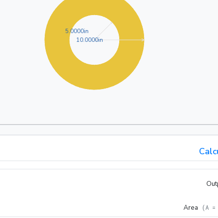
5.0000in
5
.
0
0
0
0
in
10.0000in
1
0
.
0
0
0
0
in
Calc
Out
Area
(
A =