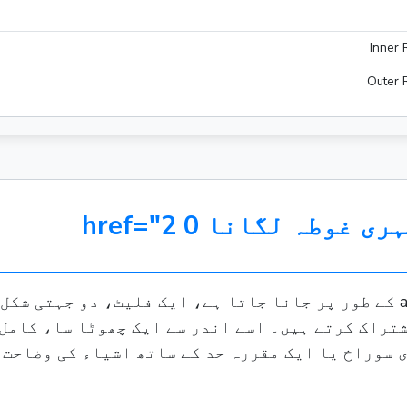
Inner 
Outer 
ایک حلقہ، جسے سرکاری جیومیٹری میں annulus کے طور پر جانا جاتا ہے، ایک
 سوراخ یا ایک مقررہ حد کے ساتھ اشیاء کی وضاحت