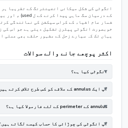
انگوٹی کی شکل میکانی انجینئرنگ کے تقریبا ہر شع
شمار عام اشیاء کے کراس سیکشن کی نمائندگی کرتا 
خوبصورت انگوٹی پیٹرن تشکیل دیتی ہے جو اس کی ز
یہاں تک کہ سیارے زحل کے مشہور حلقے بھی عملی او
اکثر پوچھے جانے والے سوالات
انگوٹی کیا ہے؟
آپ ایک annulus کے علاقے کو کس طرح تلاش کرتے ہیں؟
annulus کے perimeter کے لئے فارمولا کیا ہے؟
آپ انگوٹی کی چوڑائی کا حساب کیسے لگاتے ہیں؟