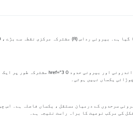
منسوخی کی مطلق تعریف کی خصوصیت یہ ہے کہ اس ک
چوڑائی یکساں نہیں ہوتی۔
رونی سرحدوں کے درمیان مستقل ، یکساں فاصلہ ہے۔ اس چو