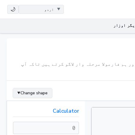
🌙
یگر اوزار
 ہم فارمولا مرحلہ وار لاگو کرتے ہیں تاکہ آپ
Change shape
▼
Calculator