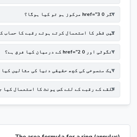
اگر 0 href="3 مرکوز ہو تو کیا ہوگا؟
میں قطر کا استعمال کرتے ہوئے رقبے کا حساب ک
انگوٹی اور 0 href="2 کے درمیان کیا فرق ہے؟
ایک منسوخی کی کچھ حقیقی دنیا کی مثالیں کیا 
حلقے کے رقبے کے لئے کس یونٹ کا استعمال کیا ج
The area formula for a ring (annulus)