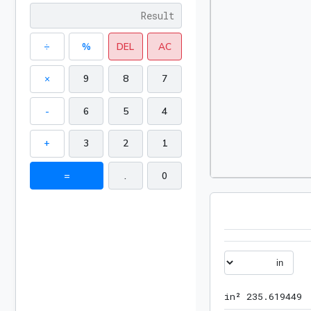
÷
%
DEL
AC
×
9
8
7
-
6
5
4
+
3
2
1
=
.
0
235.619449 in²
 in²
2
3
5
.
6
1
9
4
4
9