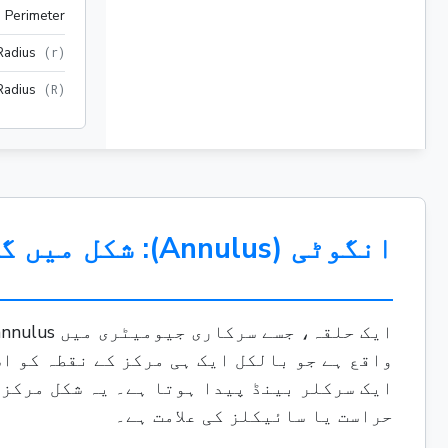
Perimeter
Radius
(
r
)
Radius
(
R
)
انگوٹی (Annulus): شکل میں گہری غوطہ لگانا 0 href="2
ایک سرکلر بینڈ پیدا ہوتا ہے۔ یہ شکل مرکزی
حراست یا سائیکلز کی علامت ہے۔