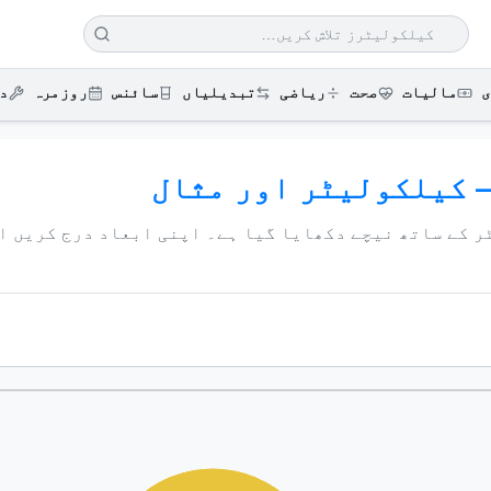
ی
مالیات
صحت
ریاضی
تبدیلیاں
سائنس
روزمرہ
د
— کیلکولیٹر اور مثال
 کے ساتھ نیچے دکھایا گیا ہے۔ اپنی ابعاد درج کریں اور