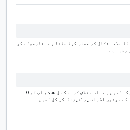
ی مرکزی سوراخ کا علاقہ نکال کر حساب کیا جاتا ہے۔ فارمولے کو
ایک انگوٹی کی مجموعی دائرہ کار یا حد کی لمبائی اس کی بیرونی اور اندرونی سرکلر دونوں حدود کی مشترکہ لمبی ہے۔ اسے تلاش کرنے کے ل you ، آپ کو 0
ائرے میں شامل کرنا ہوگا۔ یہ بینڈ کے دونوں اطراف پر 'فیزنگ' کی کل لمبی