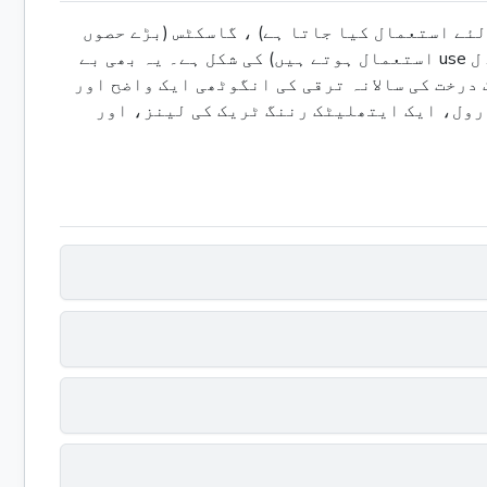
ئے استعمال کیا جاتا ہے) ، گاسکٹس (بڑے حصوں
کے درمیان سگ ماہی پیدا کرنے کے ل used) ، اور بیئرنگز (جو رگڑ کو کم کرنے اور گھومنے کی اجازت دینے کے ل use استعمال ہوتے ہیں) کی شکل ہے۔ یہ بھی بے
درخت کی سالانہ ترقی کی انگوٹھی ایک واضح اور
 رول، ایک ایتھلیٹک رننگ ٹریک کی لینز، اور