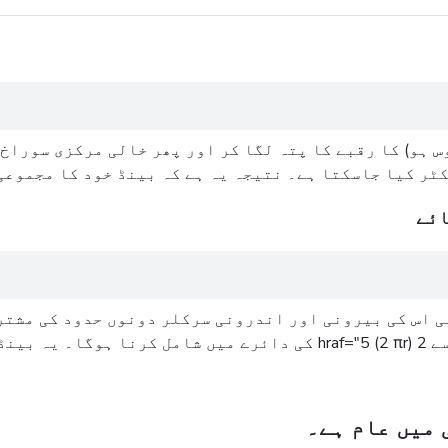
رے 0 href="4 (جیسا کہ یہ ٹھوس ہو) کا رقبے کا پتہ لگا کر اور پھر خال
ائے
href="4 (2πR) کے دائرے کا حساب لگانا ہوگا اور اسے 2 hraf="5 (2 πr) کی د
 میں عام ہے۔