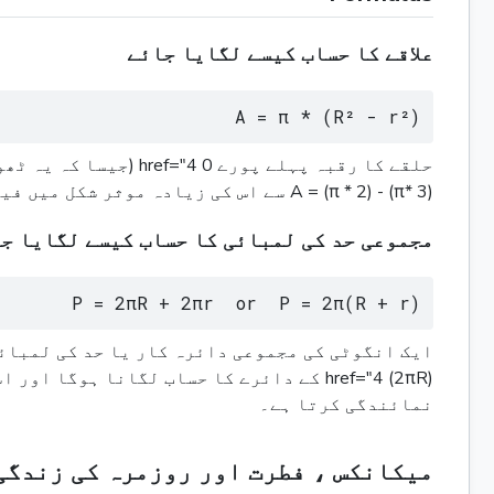
علاقے کا حساب کیسے لگایا جائے
A = π * (R² - r²)
حلقے کا رقبہ پہلے پو
A = (π * 2) - (π* 3) سے اس کی زیادہ موثر شکل میں فیکٹر کیا جاسکتا ہے۔ نتیجہ یہ ہے کہ بینڈ خود کا مجموعی رقبہ ہے۔
مجموعی حد کی لمبائی کا حساب کیسے لگایا ج
P = 2πR + 2πr  or  P = 2π(R + r)
نمائندگی کرتا ہے۔
میکانکس ، فطرت اور روزمرہ کی زندگی