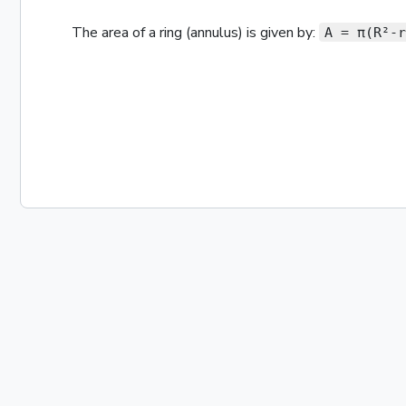
The
area
of a
ring (annulus)
is given by:
A = π(R²-r