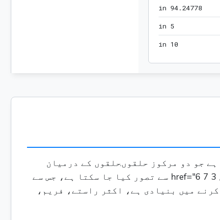
94.24778 in
 in
9
4
.
2
4
7
7
8
5 in
 in
5
10 in
 in
1
0
 فلیٹ، دو جہتی شکل ہے جو دو مرکوز حلقوںحلقوں کے درمیان
واقع ہے جو بالکل ایک ہی مرکز کے نقطہ کو اشتراک کرتے ہیں۔ اسے اندر سے ایک چھوٹا سا، کامل 3 href="6 7 سے تصور کیا جا سکتا ہے، جس سے
 کرنے میں بنیادی ہے، اکثر راستے، فریم،