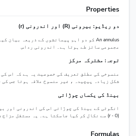
Properties
دو ریڈیو: بیرونی (R) اور اندرونی (r)
مجموعی سائز طے ہوتا ہے۔ اندرونی رداس
توجہ: مشترکہ مرکز
شکل زیادہ پیچیدہ ، غیر منسوخ علاقہ ہوتا جس کی 
بینڈ کی یکساں چوڑائی
انگوٹی کے بینڈ کی چوڑائی اس کی اندرونی اور بی
(0 - r) سے نکال کر کیا جاسکتا ہے۔ یہ مستقل مزاج شکل کی مرکب نوعیت کا براہ راست نتیجہ ہے۔
Formulas