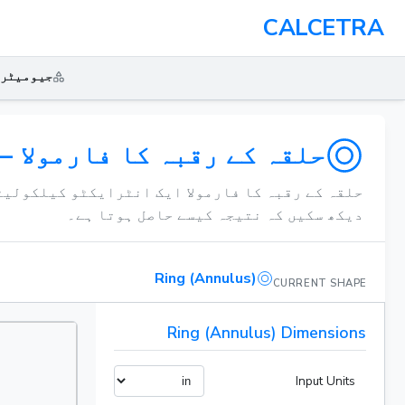
CALCETRA
جیومیٹر
حلقہ کے رقبہ کا فارمولا 
حلقہ کے رقبہ کا فارمولا ایک انٹرایکٹو کیلکولیٹر
دیکھ سکیں کہ نتیجہ کیسے حاصل ہوتا ہے۔
Ring (Annulus)
CURRENT SHAPE
Ring (Annulus) Dimensions
Input Units