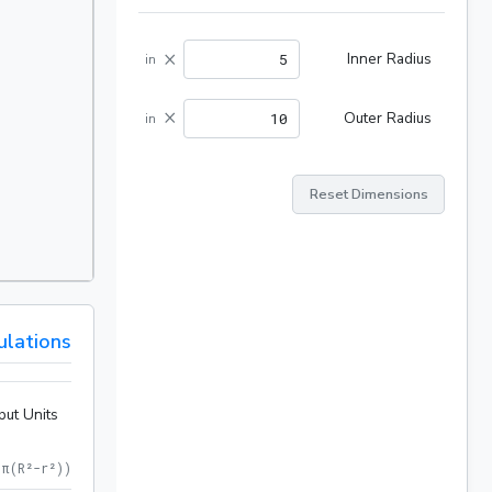
×
Inner Radius
in
×
Outer Radius
in
Reset Dimensions
ulations
put Units
 π(R²-r²)
)