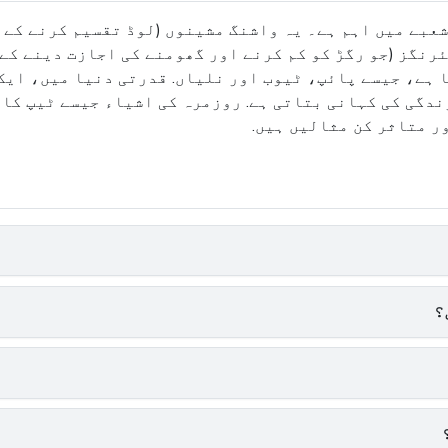
بے میں اہم ہے۔ یہ واشنگ مشینوں (لوڈ تقسیم کرنے کے ل
ہے، جیسے پائپ، ٹیوب اور نلیاں. قدرتی دنیا میں، ایک 
ندگی کی کہانی بتاتی ہے. روزمرہ کی اشیاء جیسے ٹیپ کا
ر متاثر کن مثالیں ہیں.