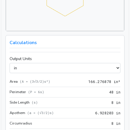
Calculations
Output Units
Area
166.
(
A = (3√3/2)s²
)
1
6
6
.
2
7
6
8
7
8
 in²
Perimeter
48 i
(
P = 6s
)
4
8
 in
Side Length
8 in
(
s
)
8
 in
Apothem
6.92
(
a = (√3/2)s
)
6
.
9
2
8
2
0
3
 in
Circumradius
8 in
8
 in