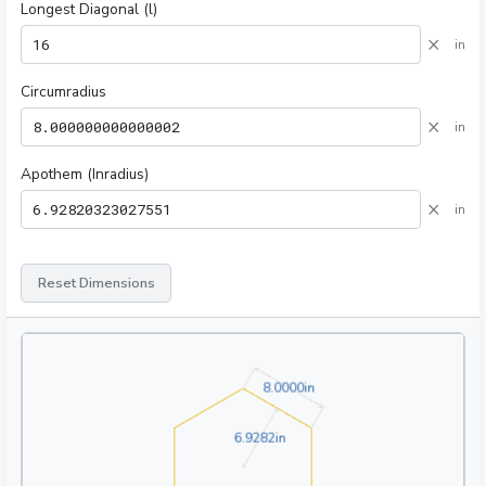
Longest Diagonal (l)
×
in
Circumradius
×
in
Apothem (Inradius)
×
in
Reset Dimensions
8.0000in
8
.
0
0
0
0
in
6.9282in
6
.
9
2
8
2
in