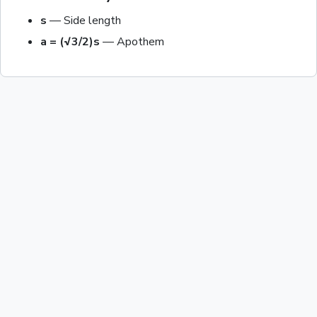
s
—
Side length
a = (√3/2)s
—
Apothem