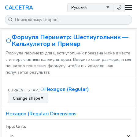
ЗДОРОВЬЕ
🌙
CALCETRA
МАТЕМАТИКА
Формула Периметр: Шестиугольник —
ПРЕОБРАЗОВАНИЯ
Калькулятор и Пример
Формула периметр для шестиугольник показана ниже вместе
НАУКА
с интерактивным калькулятором. Введите свои размеры, и мы
пошагово применим формулу, чтобы вы увидели, как
ПОВСЕДНЕВНОЕ
получается результат.
ДРУГИЕ ИНСТРУМЕНТЫ
Hexagon (Regular)
CURRENT SHAPE
Change shape
▼
Hexagon (Regular) Dimensions
Input Units