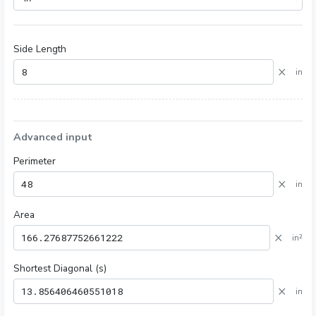
Side Length
×
in
Advanced input
Perimeter
×
in
Area
×
in²
Shortest Diagonal (s)
×
in