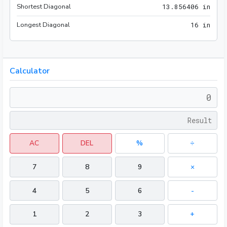
Shortest Diagonal
13.8
1
3
.
8
5
6
4
0
6
 in
Longest Diagonal
16 i
1
6
 in
Calculator
AC
DEL
%
÷
7
8
9
×
4
5
6
-
1
2
3
+