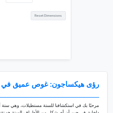
Reset Dimensions
رؤى هيكساجون: غوص عميق في السادس
مرحبًا بك في استكشافنا للستة مستطيلات، وهي ستة أجزا
داخلية. في حين أن أي شكل من الأطراف الستة هو تقنيًا