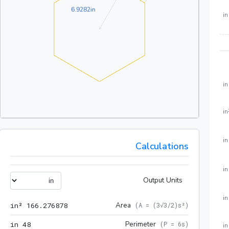
6.9282in
6
.
9
2
8
2
in
in
in
in
in
Calculations
in
Output Units
in
 in²
Area
 in²
1
6
6
.
2
7
6
8
7
8
(
A = (3√3/2)s²
)
48 in
Perimeter
 in
4
8
(
P = 6s
)
in