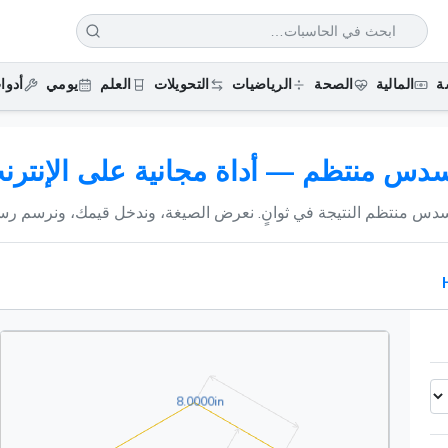
ة
المالية
الصحة
الرياضيات
التحويلات
العلم
يومي
أدوا
دس منتظم — أداة مجانية على الإنترن
مسدس منتظم النتيجة في ثوانٍ. نعرض الصيغة، وندخل قيمك، ونرسم رسمًا
8.0000in
8
.
0
0
0
0
in