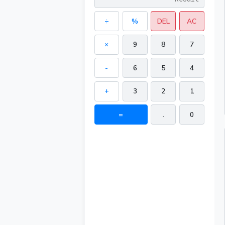
÷
%
DEL
AC
×
9
8
7
-
6
5
4
+
3
2
1
=
.
0
166.276878