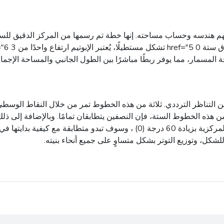
ه وحساب مساحته. إنها خطة تم رسمها من المركز الدقيق للستة نقاط إ
مسمار، مما يوفر ربطًا مباشرًا بين الطول الجانبي والمساحة الإجمالي
 التناظر الترددي. ثلاثة من هذه الخطوط تمر من خلال النقاط الوسطى 
هذه الخطوط الستة، فإن النصفين يتطابقان تمامًا. وبالإضافة إلى ذل
السادس. وهذا يعني أنه يمكنك أن تدور الستبعين حول نقطتها المركزية بزيادة 60 د
لشكل، وتوزيع التوتر بشكل متساوٍ على جميع أنحاء بنيته.