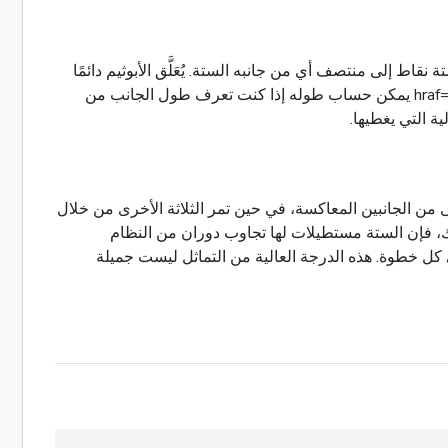
لى منتصف أي من جانبه الستة. يُعَلَّق الأبوثيم دائمًا
على الجانب الذي يربط به، مما يشكل زاوية مستقيمة. في سياق ستة 0 href="5 تشكل مستطيلًا، يُعتبر الإبوتيم ارتفاع واحدًا من 3 hraf="6 يمكن حساب طوله إذا كنت تعرف طول الجانب من
ة التي يغطيها.
من الجانبين المعاكسة، في حين تمر الثلاثة الأخرى من خلال
ك، فإن الستة مستطيلات لها تجاوب دوران من النظام
رجة (0) ، وسوف تبدو متطابقة مع كيفية بدايتها في كل خطوة. هذه الدرجة العالية من التماثل ليست جميلة