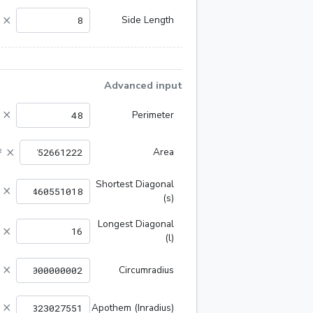
×
Side Length
Advanced input
×
Perimeter
×
Area
²
Shortest Diagonal
×
(s)
Longest Diagonal
×
(l)
×
Circumradius
×
Apothem (Inradius)