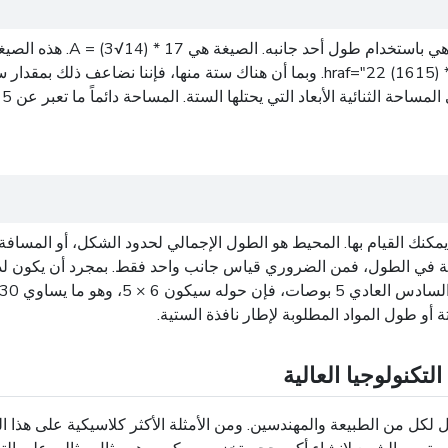
الطريقة الأكثر شيوعًا ومباش
إلى ستة أجزاء متطابقة 0 href="21 مساحة واحدة من 2 hraf="22 (1615) * 18. وبما أن ه
 يحتلها الستة. المساحة دائماً ما تعبر عن 5 href="23 such 8 hraf="24 (f19) 11 hrif="25 (20).
كنك القيام بها. المحيط هو الطول الإجمالي لحدود الشكل، أو المساف
ة أو طول المواد المطلوبة لإطار نافذة الستية.
كنولوجيا العالية
لكل من الطبيعة والمهندسين. ومن الأمثلة الأكثر كلاسيكية على هذا ا