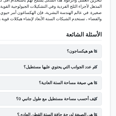
لتخزين العسل والرغوة. هذا الشكل يسمح لهم باستخدام أقل كم
المذهل لأجزاء الثلج الفردية وفي التشكيلات الجيولوجية القو
صغيرة. في عالم الهندسة البشرية، فإن الهكساغون أمر حيوي أ
والفضاء ، تستخدم الشبكات الستة الأبعاد لإنشاء هيكلات قو
الأسئلة الشائعة
ما هو هيكساجون؟
كم عدد الجوانب التي يحتوي عليها مستطيل؟
ما هي صيغة مساحة الستة العادية؟
كيف أحسب مساحة مستطيل مع طول جانبي 0؟
ما هي الصيغة لدرجة حافة الستة القطن العادي؟