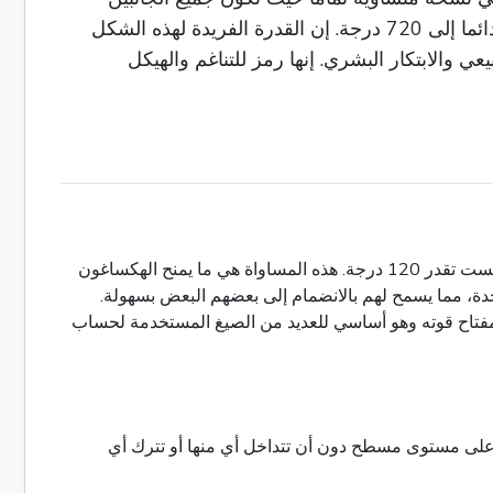
الست مساوية في الطول والزوايا الداخلية الست متطابقة، كل منها يقيس 120 درجة بدقة. مجموع هذه الزوايا يصل دائما إلى 720 درجة. إن القدرة الفريدة لهذه الشكل
الابتكار البشري. إنها رمز للتناغم والهيكل
وتتمثل الخصائص المحددة للستة مستديرة في توحيدها المثالي. كل من جانبه الستة لها نفس الطول بالضبط، وكل من زوايا الداخلية الست تقدر 120 درجة. هذه المساواة هي ما يمنح الهكساغون
تطيلات لتلتقي في قمة واحدة، مما يسمح لهم بالانضمام إلى بعضهم البعض بسهولة.
مفتاح قوته وهو أساسي للعديد من الصيغ المستخدمة لحساب
ا على مستوى مسطح دون أن تتداخل أي منها أو تترك أي