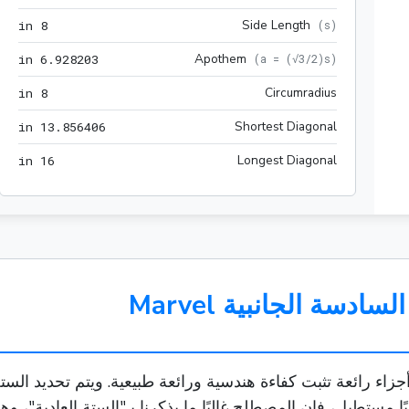
8 in
Side Length
 in
8
(
s
)
3 in
Apothem
 in
6
.
9
2
8
2
0
3
(
a = (√3/2)s
)
8 in
Circumradius
 in
8
6 in
Shortest Diagonal
 in
1
3
.
8
5
6
4
0
6
16 in
Longest Diagonal
 in
1
6
ة الجانبية Marvel
ء رائعة تثبت كفاءة هندسية ورائعة طبيعية. ويتم تحديد الستة 
 مستطيل، فإن المصطلح غالبًا ما يذكرنا بـ"الستة العادية"، و