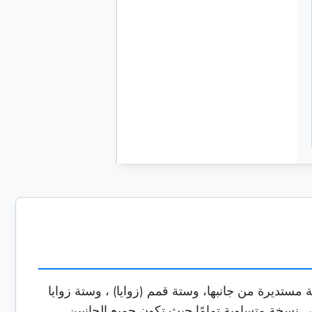
6.92820
13.85640
مستديرة من جانبها، وستة قمم (زوايا) ، وستة زوايا
هي نسخة متساوية تمامًا حيث تكون جميع الجانبين