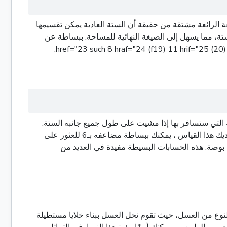
رة لحساب مساحة الستة العادية هي باستخدام طول أحد جانبه. الصيغة هي A = (3√14) * 17. هذه الصيغة الرائعة مشتقة من حقيقة أن الستة العادية يمكن تقسيمها
ناك ستة منها، فإننا نضاعف ذلك بمقدار ستة، مما يسهل إلى الصيغة النهائية للمساحة. ببساطة عن
ة التي ستسافر بها إذا مشيت على طول جميع جانبه الستة.
وبما أن جميع الجانبين السادسة من هيكساجون العادي متساوية في الطول، فمن الضروري قياس جانب واحد فقط. بمجرد أن يكون لديك هذا القياس ، يمكنك ببساطة مضاعفه بـ6 للعثور على
إجمالي المحيط. على سبيل المثال، إذا كان طول الجانب للنبع السادس العادي 5 بوصات، فإن حوله سيكون 6 × 5، وهو ما يساوي 30 بوصة. هذه الحسابات البسيطة مفيدة في العديد من
لنوع من العسل، حيث تقوم نحل العسل ببناء خلايا مستطيلة