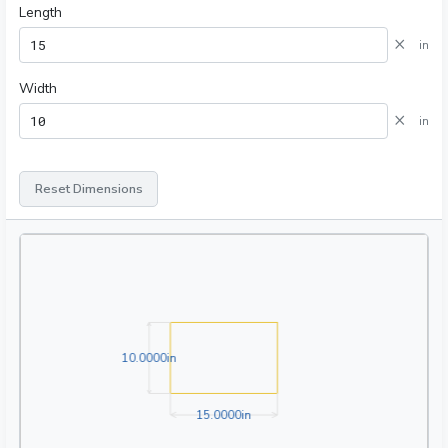
Length
×
in
Width
×
in
Reset Dimensions
10.0000in
1
0
.
0
0
0
0
in
15.0000in
1
5
.
0
0
0
0
in