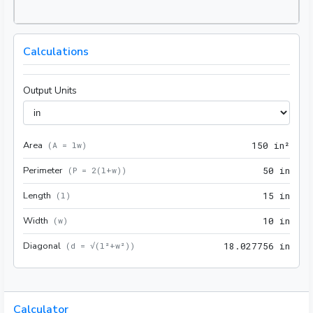
Calculations
Output Units
Area
150 
(
A = lw
)
1
5
0
 in²
Perimeter
50 i
(
P = 2(l+w)
)
5
0
 in
Length
15 i
(
l
)
1
5
 in
Width
10 i
(
w
)
1
0
 in
Diagonal
18.0
(
d = √(l²+w²)
)
1
8
.
0
2
7
7
5
6
 in
Calculator