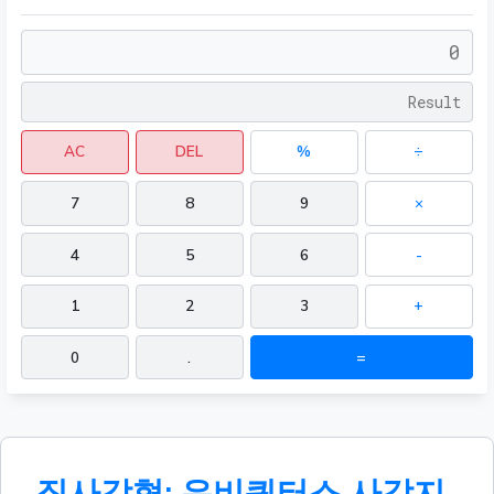
AC
DEL
%
÷
7
8
9
×
4
5
6
-
1
2
3
+
0
.
=
직사각형: 유비쿼터스 사각지