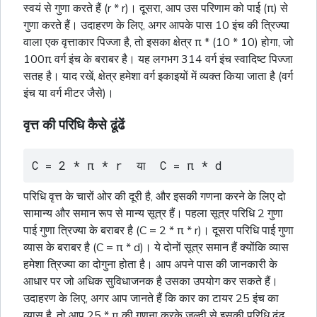
स्वयं से गुणा करते हैं (r * r)। दूसरा, आप उस परिणाम को पाई (π) से
गुणा करते हैं। उदाहरण के लिए, अगर आपके पास 10 इंच की त्रिज्या
वाला एक वृत्ताकार पिज्जा है, तो इसका क्षेत्र π * (10 * 10) होगा, जो
100π
वर्ग
इंच के बराबर है। यह लगभग 314
वर्ग
इंच स्वादिष्ट पिज्जा
सतह है। याद रखें, क्षेत्र हमेशा
वर्ग
इकाइयों में व्यक्त किया जाता है (
वर्ग
इंच या
वर्ग
मीटर जैसे)।
वृत्त की परिधि कैसे ढूंढें
C = 2 * π * r  या  C = π * d
परिधि वृत्त के चारों ओर की दूरी है, और इसकी गणना करने के लिए दो
सामान्य और समान रूप से मान्य सूत्र हैं। पहला सूत्र परिधि 2 गुणा
पाई गुणा त्रिज्या के बराबर है (C = 2 * π * r)। दूसरा परिधि पाई गुणा
व्यास के बराबर है (C = π * d)। ये दोनों सूत्र समान हैं क्योंकि व्यास
हमेशा त्रिज्या का दोगुना होता है। आप अपने पास की जानकारी के
आधार पर जो अधिक सुविधाजनक है उसका उपयोग कर सकते हैं।
उदाहरण के लिए, अगर आप जानते हैं कि कार का टायर 25 इंच का
व्यास है, तो आप 25 * π की गणना करके जल्दी से इसकी परिधि ढूंढ