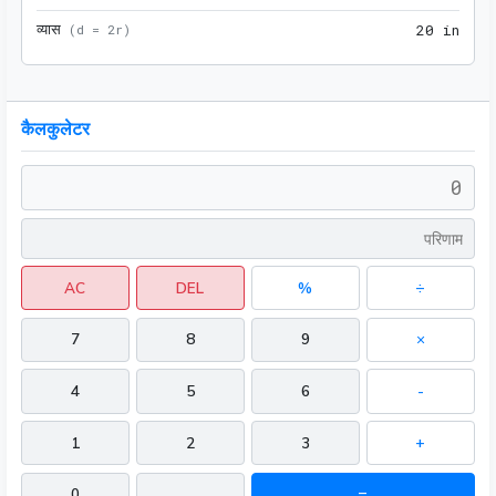
व्यास
20 i
(
d = 2r
)
2
0
 in
कैलकुलेटर
AC
DEL
%
÷
7
8
9
×
4
5
6
-
1
2
3
+
0
.
=