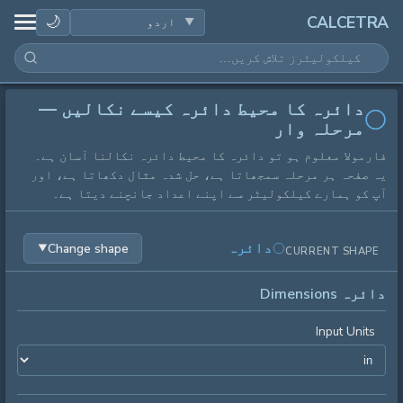
صحت
🌙
CALCETRA
ریاضی
دائرہ کا محیط دائرہ کیسے نکالیں —
تبدیلیاں
مرحلہ وار
فارمولا معلوم ہو تو دائرہ کا محیط دائرہ نکالنا آسان ہے۔
سائنس
یہ صفحہ ہر مرحلہ سمجھاتا ہے، حل شدہ مثال دکھاتا ہے، اور
آپ کو ہمارے کیلکولیٹر سے اپنے اعداد جانچنے دیتا ہے۔
روزمرہ
دائرہ
Change shape
▼
CURRENT SHAPE
دیگر اوزار
دائرہ Dimensions
Input Units