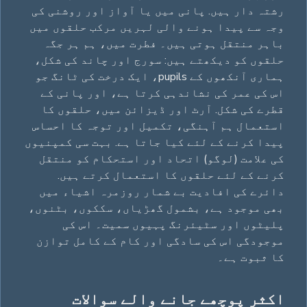
رشتہ دار ہیں. پانی میں یا آواز اور روشنی کی
وجہ سے پیدا ہونے والی لہریں مرکب حلقوں میں
باہر منتقل ہوتی ہیں۔ فطرت میں، ہم ہر جگہ
حلقوں کو دیکھتے ہیں: سورج اور چاند کی شکل،
ہماری آنکھوں کے pupils، ایک درخت کی ٹانگ جو
اس کی عمر کی نشاندہی کرتا ہے، اور پانی کے
قطرے کی شکل. آرٹ اور ڈیزائن میں، حلقوں کا
استعمال ہم آہنگی، تکمیل اور توجہ کا احساس
پیدا کرنے کے لئے کیا جاتا ہے. بہت سی کمپنیوں
کی علامت (لوگو) اتحاد اور استحکام کو منتقل
کرنے کے لئے حلقوں کا استعمال کرتے ہیں.
دائرے کی افادیت بے شمار روزمرہ اشیاء میں
بھی موجود ہے، بشمول گھڑیاں، سککوں، بٹنوں،
پلیٹوں اور سٹیئرنگ پہیوں سمیت۔ اس کی
موجودگی اس کی سادگی اور کام کے کامل توازن
کا ثبوت ہے۔
اکثر پوچھے جانے والے سوالات