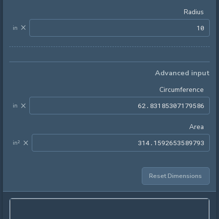
Radius
×
in
Advanced input
Circumference
×
in
Area
×
in²
Reset Dimensions