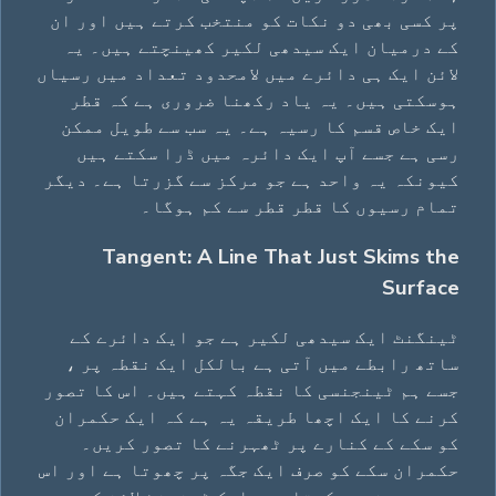
پر کسی بھی دو نکات کو منتخب کرتے ہیں اور ان
کے درمیان ایک سیدھی لکیر کھینچتے ہیں۔ یہ
لائن ایک ہی دائرے میں لامحدود تعداد میں رسیاں
ہوسکتی ہیں۔ یہ یاد رکھنا ضروری ہے کہ قطر
ایک خاص قسم کا رسیہ ہے۔ یہ سب سے طویل ممکن
رسی ہے جسے آپ ایک دائرہ میں ڈرا سکتے ہیں
کیونکہ یہ واحد ہے جو مرکز سے گزرتا ہے۔ دیگر
تمام رسیوں کا قطر قطر سے کم ہوگا۔
Tangent: A Line That Just Skims the
Surface
ٹینگنٹ ایک سیدھی لکیر ہے جو ایک دائرے کے
ساتھ رابطے میں آتی ہے بالکل ایک نقطہ پر ،
جسے ہم ٹینجنسی کا نقطہ کہتے ہیں۔ اس کا تصور
کرنے کا ایک اچھا طریقہ یہ ہے کہ ایک حکمران
کو سکے کے کنارے پر ٹھہرنے کا تصور کریں۔
حکمران سکے کو صرف ایک جگہ پر چھوتا ہے اور اس