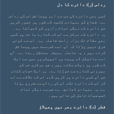
رداس (ر): دائرے کا دل
کسی بھی دائرے کی سب سے اہم پیمائش اس کی رداس
ہے۔ شعاع کو بنیادی کلید کے طور پر تصور کریں
جو دائرے کے دیگر تمام رازوں کو کھولتا ہے۔
یہ دائرے کے مرکز سے اس کے کنارے یا حد پر کسی
بھی مقام تک براہ راست فاصلہ ہے۔ اس سے کوئی
فرق نہیں پڑتا کہ آپ اسے کس سمت میں پیمائش
کرتے ہیں ، یہ فاصلہ ہمیشہ مستقل رہتا ہے۔ آپ
اسے سائیکل کے پہیے پر اسپیکروں میں سے ایک
کے طور پر دیکھ سکتے ہیں ، جو مرکزی حب کو
بیرونی کنارے سے جوڑتا ہے۔ ہر ایک حساب کتاب
جو آپ کسی دائرے پر کریں گے، اس کے علاقے سے لے
کر اس کے دائرے تک، اس کی رداس سے شروع ہوتا
ہے. یہ بنیادی ڈھانچہ ہے جس سے دیگر تمام
خصوصیات حاصل کی جاتی ہیں۔
قطر (د): دائرے بھر میں پھیلاؤ