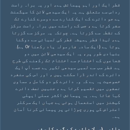
قطر ایک اور اہم پیمائش ہے، اور یہ براہ راست
رداس سے متعلق ہے. یہ ایک سیدھی لائن کا سیگمنٹ
ہے جو دائرے کے ایک کنارے سے دوسرے کنارے تک
سفر کرتا ہے ، جس کے راستے میں براہ راست مرکز
کے نقطہ سے گزرتا ہے۔ چونکہ یہ مرکز سے گزرتا
ہے، لہذا قطر ہمیشہ قطر کی لمبائی سے دوگنا
ہوتا ہے (ایک سادہ فارمولہ یاد رکھنا 0r ہے).
بنیادی طور پر، یہ ایک سیدھی لائن میں دو
شعاعوں کے اختتام سے اختتام تک رکھنے کی طرح
ہے. قطر سب سے لمبی سیدھی لکیر ہے جسے آپ ایک
دائرے کے اندر ڈرا سکتے ہیں ، اور اس کی منفرد
خصوصیت یہ ہے کہ وہ دائرے کو دو کامل ، مساوی
نصفوں میں تقسیم کرتا ہے ، جنہیں نصف دائرے
کہا جاتا ہے۔ یہ پیمائش اکثر عملی ایپلی
کیشنز میں استعمال ہوتی ہے جہاں ایک سرکلر
اعتراض کی پوری چوڑائی پر پیمائی کرنا آسان
ہے۔
دائرہ (سی): دائرے کے گرد کا سفر