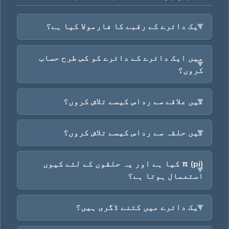
ایک دائرے کے رقبے کا فارمولا کیا ہے؟
میں ایک دائرے کے دائرے کو کس طرح حساب
کروں؟
میں علاقے سے رداس کیسے تلاش کروں؟
میں حلقہ سے رداس کیسے تلاش کروں؟
π (pi) کیا ہے اور یہ حلقوں کے لئے کیوں
استعمال ہوتا ہے؟
ایک دائرے میں کتنے ڈگری ہیں؟