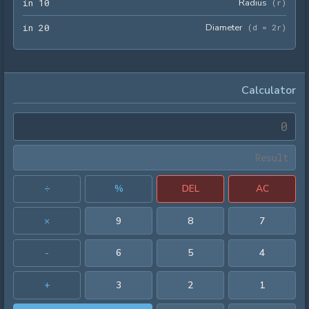
10 in
Radius
 in
1
0
(
r
)
20 in
Diameter
 in
2
0
(
d = 2r
)
Calculator
÷
%
DEL
AC
×
9
8
7
-
6
5
4
+
3
2
1