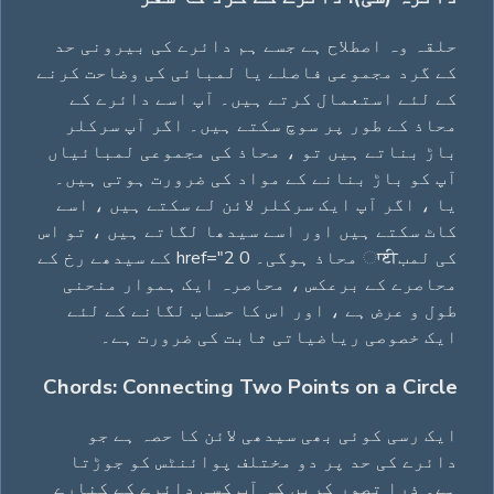
حلقہ وہ اصطلاح ہے جسے ہم دائرے کی بیرونی حد
کے گرد مجموعی فاصلے یا لمبائی کی وضاحت کرنے
کے لئے استعمال کرتے ہیں۔ آپ اسے دائرے کے
محاذ کے طور پر سوچ سکتے ہیں۔ اگر آپ سرکلر
باڑ بناتے ہیں تو ، محاذ کی مجموعی لمبائیاں
آپ کو باڑ بنانے کے مواد کی ضرورت ہوتی ہیں۔
یا ، اگر آپ ایک سرکلر لائن لے سکتے ہیں ، اسے
کاٹ سکتے ہیں اور اسے سیدھا لگاتے ہیں ، تو اس
کی لمبਾਈ محاذ ہوگی۔ 0 href="2 کے سیدھے رخ کے
محاصرے کے برعکس ، محاصرہ ایک ہموار منحنی
طول و عرض ہے ، اور اس کا حساب لگانے کے لئے
ایک خصوصی ریاضیاتی ثابت کی ضرورت ہے۔
Chords: Connecting Two Points on a Circle
ایک رسی کوئی بھی سیدھی لائن کا حصہ ہے جو
دائرے کی حد پر دو مختلف پوائنٹس کو جوڑتا
ہے۔ ذرا تصور کریں کہ آپ کسی دائرے کے کنارے