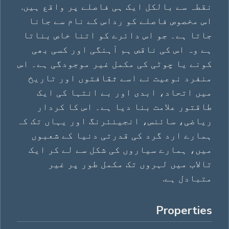
نقطہ سے بالکل ایک ہی فاصلے پر واقع ہیں.
اس مخصوص فاصلے کو رداس کے نام سے جانا
جاتا ہے۔ جو اس دائرے کو اتنا خاص بناتا
ہے وہ اس کی ناقص ہم آہنگی اور کسی بھی
کونے یا چوٹی کی مکمل غیر موجودگی ہے۔ اس
منفرد نوعیت نے اسے ثقافتوں اور تاریخ
میں اتحاد، ابدی اور بے انتہا کی ایک
طاقتور علامت بنا دیا ہے۔ اس کا کردار
ریاضی، سائنس، انجینئرنگ اور یہاں تک کہ
ہمارے ارد گرد کی قدرتی دنیا کے شعبوں
میں، ہمارے سیاروں کی شکل سے لے کر ایک
تالاب میں لہروں تک مکمل طور پر غیر
متبادل ہے.
Properties