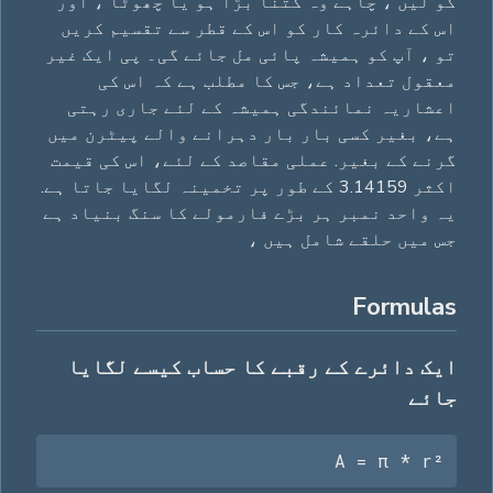
کو لیں ، چاہے وہ کتنا بڑا ہو یا چھوٹا ، اور
اس کے دائرہ کار کو اس کے قطر سے تقسیم کریں
تو ، آپ کو ہمیشہ پائی مل جائے گی۔ پی ایک غیر
معقول تعداد ہے، جس کا مطلب ہے کہ اس کی
اعشاریہ نمائندگی ہمیشہ کے لئے جاری رہتی
ہے، بغیر کسی بار بار دہرانے والے پیٹرن میں
گرنے کے بغیر. عملی مقاصد کے لئے، اس کی قیمت
اکثر 3.14159 کے طور پر تخمینہ لگایا جاتا ہے.
یہ واحد نمبر ہر بڑے فارمولے کا سنگ بنیاد ہے
جس میں حلقے شامل ہیں ،
Formulas
ایک دائرے کے رقبے کا حساب کیسے لگایا
جائے
A = π * r²