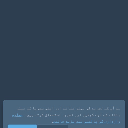
ہم آپ کے تجربے کو بہتر بنانے اور اپنی سیویا کو بہتر
بنانے کے لیے کوکیز اور تجزیہ استعمال کرتے ہیں۔
ہماری
رازداری کی پالیسی میں مزید جانیں
.