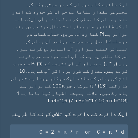
ایک دائرے کا رقبہ آپ کو دو جہتی جگہ کی
مجموعی مقدار بتاتا ہے جو اس کی حدود کے اندر
بند ہے۔ اس کا حساب کرنے کے لئے، آپ ایک سادہ
لیکن طاقتور فارمولہ استعمال کرتے ہیں: رقبہ
برابر ہے Pi گنا رداس مربع. حساب کتاب دو
مرحلے کا عمل ہے۔ سب سے پہلے، آپ رداس کی
لمبائی لیتے ہیں اور آپ اسے مربع کرتے ہیں،
جس کا مطلب یہ ہے کہ آپ اسے خود سے ضرب کرتے
ہیں (ر * ر). دوسرا، آپ اس نتیجے کو Pi (π) سے ضرب
کرتے ہیں. مثال کے طور پر، اگر آپ کے پاس 10
انچ کی رداس کے ساتھ ایک سرکلر پیزا ہے تو، اس
کا رقبہ π * (13) ہوگا، جو 100π کے برابر ہے.
یاد رکھیں، علاقہ ہمیشہ اظہار کیا جاتا ہے 4
href="16 (7 h Ref="17 10 h ref="18)
ایک دائرے کے دائرے کو تلاش کرنے کا طریقہ
C = 2 * π * r  or  C = π * d