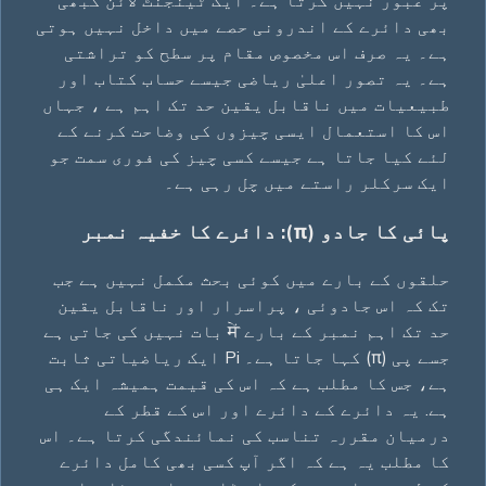
پر عبور نہیں کرتا ہے۔ ایک ٹینجنٹ لائن کبھی
بھی دائرے کے اندرونی حصے میں داخل نہیں ہوتی
ہے۔ یہ صرف اس مخصوص مقام پر سطح کو تراشتی
ہے۔ یہ تصور اعلیٰ ریاضی جیسے حساب کتاب اور
طبیعیات میں ناقابل یقین حد تک اہم ہے ، جہاں
اس کا استعمال ایسی چیزوں کی وضاحت کرنے کے
لئے کیا جاتا ہے جیسے کسی چیز کی فوری سمت جو
ایک سرکلر راستے میں چل رہی ہے۔
پائی کا جادو (π): دائرے کا خفیہ نمبر
حلقوں کے بارے میں کوئی بحث مکمل نہیں ہے جب
تک کہ اس جادوئی ، پراسرار اور ناقابل یقین
حد تک اہم نمبر کے بارے में بات نہیں کی جاتی ہے
جسے پی (π) کہا جاتا ہے۔ Pi ایک ریاضیاتی ثابت
ہے، جس کا مطلب ہے کہ اس کی قیمت ہمیشہ ایک ہی
ہے. یہ دائرے کے دائرے اور اس کے قطر کے
درمیان مقررہ تناسب کی نمائندگی کرتا ہے۔ اس
کا مطلب یہ ہے کہ اگر آپ کسی بھی کامل دائرے