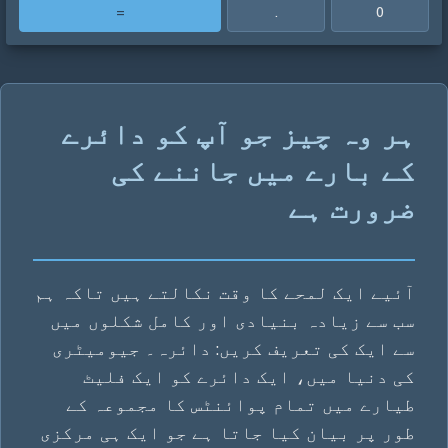
=
.
0
ہر وہ چیز جو آپ کو دائرے
کے بارے میں جاننے کی
ضرورت ہے
آئیے ایک لمحے کا وقت نکالتے ہیں تاکہ ہم
سب سے زیادہ بنیادی اور کامل شکلوں میں
سے ایک کی تعریف کریں: دائرہ۔ جیومیٹری
کی دنیا میں، ایک دائرے کو ایک فلیٹ
طیارے میں تمام پوائنٹس کا مجموعہ کے
طور پر بیان کیا جاتا ہے جو ایک ہی مرکزی