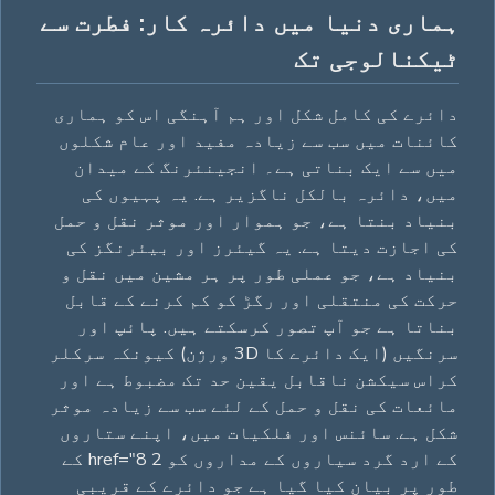
ہماری دنیا میں دائرہ کار: فطرت سے
ٹیکنالوجی تک
دائرے کی کامل شکل اور ہم آہنگی اس کو ہماری
کائنات میں سب سے زیادہ مفید اور عام شکلوں
میں سے ایک بناتی ہے۔ انجینئرنگ کے میدان
میں، دائرہ بالکل ناگزیر ہے. یہ پہیوں کی
بنیاد بنتا ہے، جو ہموار اور موثر نقل و حمل
کی اجازت دیتا ہے. یہ گیئرز اور بیئرنگز کی
بنیاد ہے، جو عملی طور پر ہر مشین میں نقل و
حرکت کی منتقلی اور رگڑ کو کم کرنے کے قابل
بناتا ہے جو آپ تصور کرسکتے ہیں. پائپ اور
سرنگیں (ایک دائرے کا 3D ورژن) کیونکہ سرکلر
کراس سیکشن ناقابل یقین حد تک مضبوط ہے اور
مائعات کی نقل و حمل کے لئے سب سے زیادہ موثر
شکل ہے. سائنس اور فلکیات میں، اپنے ستاروں
کے ارد گرد سیاروں کے مداروں کو 2 href="8 کے
طور پر بیان کیا گیا ہے جو دائرے کے قریبی