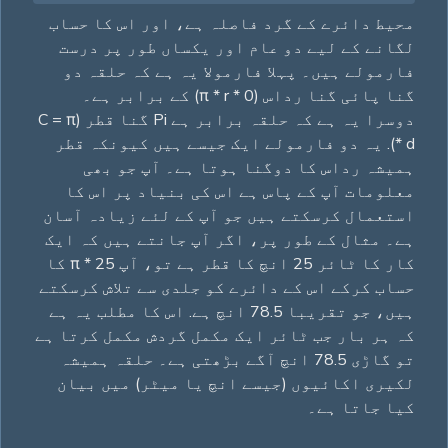
محيط دائرے کے گرد فاصلہ ہے، اور اس کا حساب
لگانے کے لیے دو عام اور یکساں طور پر درست
فارمولے ہیں۔ پہلا فارمولا یہ ہے کہ حلقہ دو
گنا پائی گنا رداس (0 * π * r) کے برابر ہے۔
دوسرا یہ ہے کہ حلقہ برابر ہے Pi گنا قطر (C = π
* d). یہ دو فارمولے ایک جیسے ہیں کیونکہ قطر
ہمیشہ رداس کا دوگنا ہوتا ہے۔ آپ جو بھی
معلومات آپ کے پاس ہے اس کی بنیاد پر اس کا
استعمال کرسکتے ہیں جو آپ کے لئے زیادہ آسان
ہے۔ مثال کے طور پر، اگر آپ جانتے ہیں کہ ایک
کار کا ٹائر 25 انچ کا قطر ہے تو، آپ 25 * π کا
حساب کرکے اس کے دائرے کو جلدی سے تلاش کرسکتے
ہیں، جو تقریبا 78.5 انچ ہے. اس کا مطلب یہ ہے
کہ ہر بار جب ٹائر ایک مکمل گردش مکمل کرتا ہے
تو گاڑی 78.5 انچ آگے بڑھتی ہے۔ حلقہ ہمیشہ
لکیری اکائیوں (جیسے انچ یا میٹر) میں بیان
کیا جاتا ہے۔