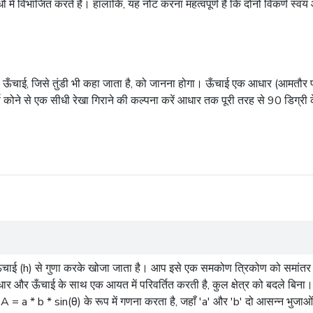
में विभाजित करते हैं। हालांकि, यह नोट करना महत्वपूर्ण है कि दोनों विकर्ण स्वयं 
की ऊँचाई, जिसे तुंडी भी कहा जाता है, को जानना होगा। ऊँचाई एक आधार (आमतौर
्ष कोने से एक सीधी रेखा गिराने की कल्पना करें आधार तक पूरी तरह से 90 डिग्र
त ऊँचाई (h) से गुणा करके खोजा जाता है। आप इसे एक समकोण
त्रिकोण
को समांतर 
 आधार और ऊँचाई के साथ एक
आयत
में परिवर्तित करती है, कुल क्षेत्र को बदले ब
 A = a * b * sin(θ) के रूप में गणना करता है, जहाँ 'a' और 'b' दो आसन्न भुजाओ