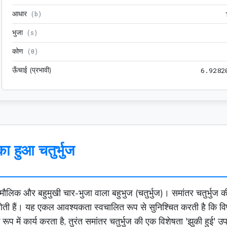
आधार
(
b
)
भुजा
(
s
)
कोण
(
θ
)
ऊँचाई (प्रभावी)
6
.
9
2
8
2
ा हुआ चतुर्भुज
एक मौलिक और बहुमुखी चार-भुजा वाला
बहुभुज
(चतुर्भुज)। समांतर चतुर्भु
र होती हैं। यह एकल आवश्यकता स्वचालित रूप से सुनिश्चित करती है कि वि
ूप में कार्य करता है, तुरंत समांतर चतुर्भुज की एक विशेषता 'झुकी हुई' 