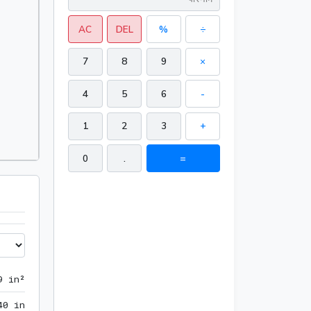
AC
DEL
%
÷
7
8
9
×
4
5
6
-
1
2
3
+
0
.
=
83.138439 in²
9
 in²
40 in
4
0
 in