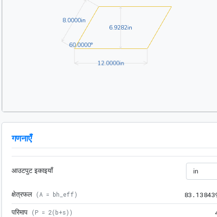
8.0000in
8
.
0
0
0
0
in
6.9282in
6
.
9
2
8
2
in
60.0000°
6
0
.
0
0
0
0
°
12.0000in
1
2
.
0
0
0
0
in
गणनाएँ
आउटपुट इकाइयाँ
क्षेत्रफल
(
A = bh_eff
)
8
3
.
1
3
8
4
3
परिमाप
(
P = 2(b+s)
)