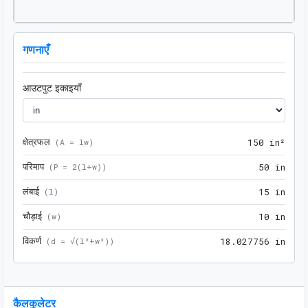
गणनाएँ
आउटपुट इकाइयाँ
क्षेत्रफल
150 
(
A = lw
)
1
5
0
 in²
परिमाप
50 i
(
P = 2(l+w)
)
5
0
 in
लंबाई
15 i
(
l
)
1
5
 in
चौड़ाई
10 i
(
w
)
1
0
 in
विकर्ण
18.0
(
d = √(l²+w²)
)
1
8
.
0
2
7
7
5
6
 in
कैलकुलेटर