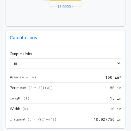
15.0000in
1
5
.
0
0
0
0
in
Calculations
Output Units
Area
150 
(
A = lw
)
1
5
0
 in²
Perimeter
50 i
(
P = 2(l+w)
)
5
0
 in
Length
15 i
(
l
)
1
5
 in
Width
10 i
(
w
)
1
0
 in
Diagonal
18.0
(
d = √(l²+w²)
)
1
8
.
0
2
7
7
5
6
 in