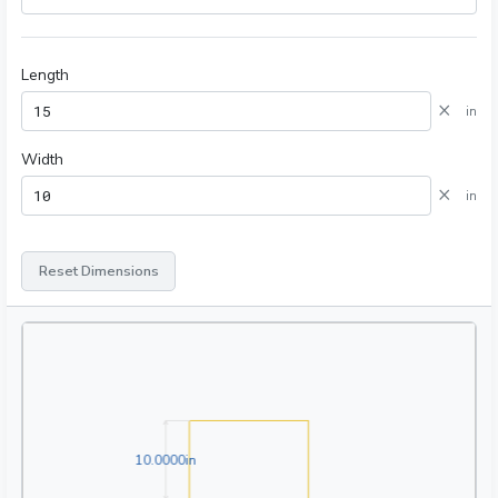
Length
×
in
Width
×
in
Reset Dimensions
10.0000in
1
0
.
0
0
0
0
in