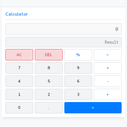
Calculator
AC
DEL
%
÷
7
8
9
×
4
5
6
-
1
2
3
+
0
.
=