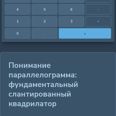
4
5
6
-
1
2
3
+
0
.
=
Понимание
параллелограмма:
фундаментальный
слантированный
квадрилатор