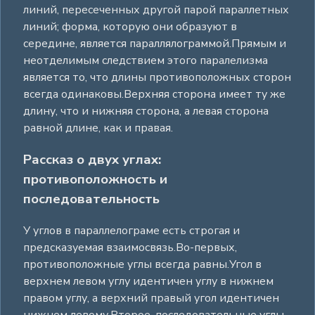
линий, пересеченных другой парой параллетных
линий; форма, которую они образуют в
середине, является параллялограммой.Прямым и
неотделимым следствием этого паралелизма
является то, что длины противоположных сторон
всегда одинаковы.Верхняя сторона имеет ту же
длину, что и нижняя сторона, а левая сторона
равной длине, как и правая.
Рассказ о двух углах:
противоположность и
последовательность
У углов в параллелограме есть строгая и
предсказуемая взаимосвязь.Во-первых,
противоположные углы всегда равны.Угол в
верхнем левом углу идентичен углу в нижнем
правом углу, а верхний правый угол идентичен
нижнем левому.Второе, последовательные углы -