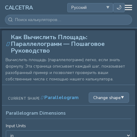
ЗДОРОВЬЕ
🌙
CALCETRA
МАТЕМАТИКА
Как Вычислить Площадь:
ПРЕОБРАЗОВАНИЯ
Параллелограмм — Пошаговое
Руководство
НАУКА
Вычислить площадь (параллелограмм) легко, если знать
формулу. Эта страница описывает каждый шаг, показывает
ПОВСЕДНЕВНОЕ
разобранный пример и позволяет проверить ваши
собственные числа с помощью нашего калькулятора.
ДРУГИЕ ИНСТРУМЕНТЫ
Parallelogram
Change shape
▼
CURRENT SHAPE
Parallelogram Dimensions
Input Units