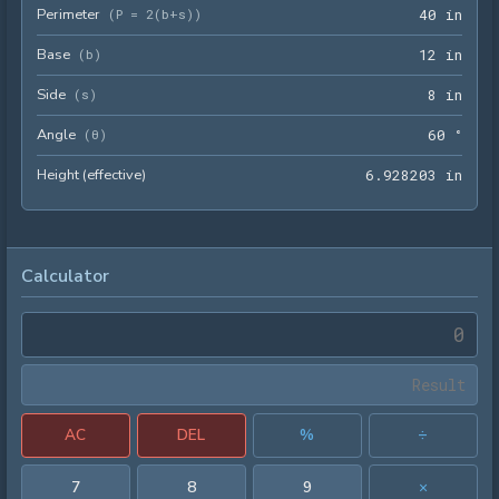
Perimeter
40 i
(
P = 2(b+s)
)
4
0
 in
Base
12 i
(
b
)
1
2
 in
Side
8 in
(
s
)
8
 in
Angle
60 °
(
θ
)
6
0
 °
Height (effective)
6.92
6
.
9
2
8
2
0
3
 in
Calculator
AC
DEL
%
÷
7
8
9
×