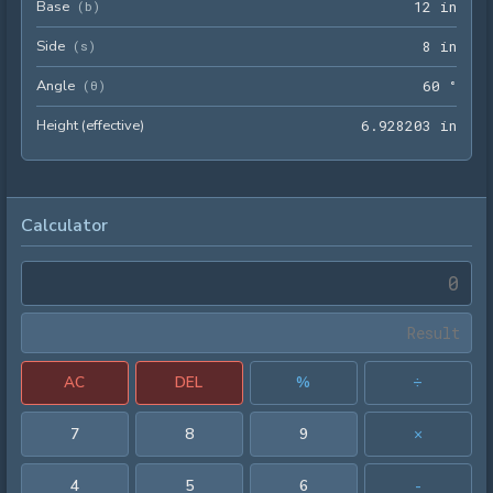
Base
12 i
(
b
)
1
2
 in
Side
8 in
(
s
)
8
 in
Angle
60 °
(
θ
)
6
0
 °
Height (effective)
6.92
6
.
9
2
8
2
0
3
 in
Calculator
AC
DEL
%
÷
7
8
9
×
4
5
6
-