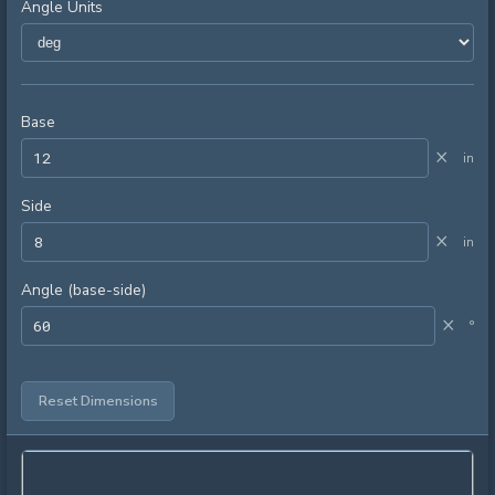
Angle Units
Base
×
in
Side
×
in
Angle (base-side)
×
°
Reset Dimensions