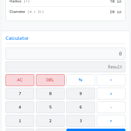
Radius
10 i
(
r
)
1
0
 in
Diameter
20 i
(
d = 2r
)
2
0
 in
Calculator
AC
DEL
%
÷
7
8
9
×
4
5
6
-
1
2
3
+