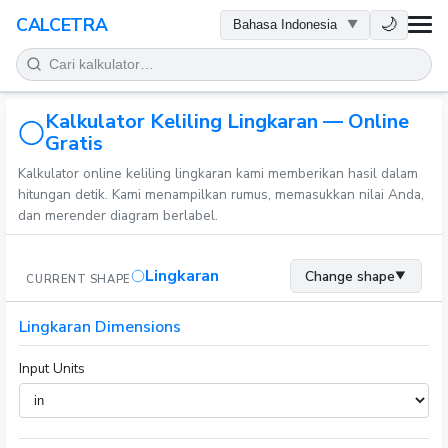
KESEHATAN
🌙
CALCETRA
MATEMATIKA
Kalkulator Keliling Lingkaran — Online
KONVERSI
Gratis
Kalkulator online keliling lingkaran kami memberikan hasil dalam
SAINS
hitungan detik. Kami menampilkan rumus, memasukkan nilai Anda,
dan merender diagram berlabel.
SEHARI-HARI
Lingkaran
Change shape
▼
CURRENT SHAPE
ALAT LAINNYA
Lingkaran Dimensions
Input Units