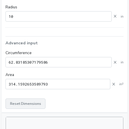
Radius
×
in
Advanced input
Circumference
×
in
Area
×
in²
Reset Dimensions