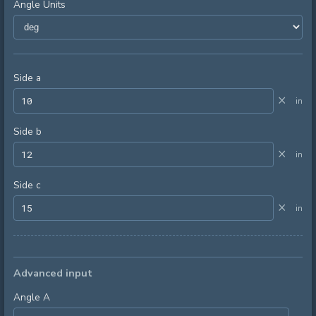
Angle Units
Side a
×
in
Side b
×
in
Side c
×
in
Advanced input
Angle A