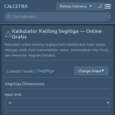
KESEHATAN
🌙
CALCETRA
MATEMATIKA
Kalkulator Keliling Segitiga — Online
KONVERSI
Gratis
Kalkulator online keliling segitiga kami memberikan hasil dalam
SAINS
hitungan detik. Kami menampilkan rumus, memasukkan nilai Anda,
dan merender diagram berlabel.
SEHARI-HARI
Segitiga
Change shape
▼
CURRENT SHAPE
ALAT LAINNYA
Segitiga Dimensions
Input Units