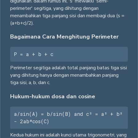
digunakan. dalam rumus ini, 's' mewakili 'semi-
perimeter' segitiga, yang dihitung dengan
menambahkan tiga panjang sisi dan membagi dua (s =
(a+b+c)/2).
Bagaimana Cara Menghitung Perimeter
P = a + b + c
Perimeter segitiga adalah total panjang batas tiga sisi
yang dihitung hanya dengan menambahkan panjang
tiga sisi, a, b, dan c.
Hukum-hukum dosa dan cosine
a/sin(A) = b/sin(B) and c² = a² + b² 
- 2ab*cos(C)
Kedua hukum ini adalah kunci utama trigonometri, yang