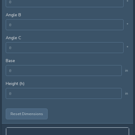
°
Angle B
°
Angle C
°
Base
in
Height (h)
in
Reset Dimensions