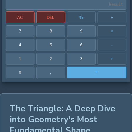
AC
DEL
%
÷
7
8
9
×
4
5
6
-
1
2
3
+
0
.
=
The Triangle: A Deep Dive
into Geometry's Most
Fundamental Shape