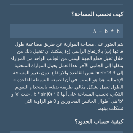
كيف نحسب المساحة؟
A = b * h
يتم العثور على مساحة الموازية عن طريق مضاعفة طول
قاعها (ب) بالارتفاع الرأسي (ح). يمكنك أن تتخيل ذلك من
خلال تخيل قطع الجهة اليمنى من الجانب الواحد من الموازاة
ونقلها إلى الجانبي الآخر. هذا العمل يحول الموازاة المنحنية
إلى 3 href="8 نفس القاعدة والارتفاع، دون تغيير المساحة
الإجمالية. هذا هو السبب في أن الصيغة البسيطة للقاعدة ×
الطول تعمل بشكل مثالي. طريقة بديلة، باستخدام التقويم
الثلاثي، تحسب المساحة على أنها 6 * b * sin(θ) ، حيث 'a' و
'b' هي أطوال الجانبين المجاورين و θ هو الزاوية التي
تشكلت بينهما.
كيفية حساب الحدود؟