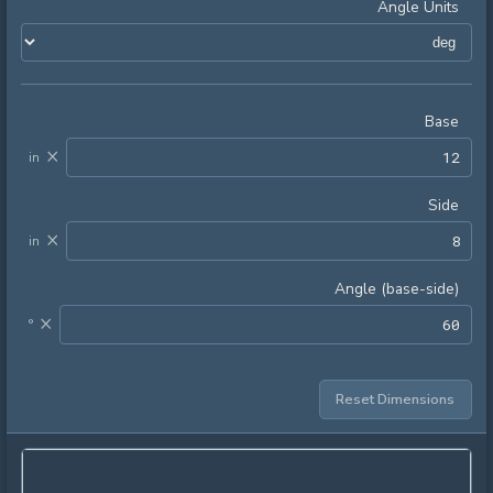
Angle Units
Base
×
in
Side
×
in
Angle (base-side)
×
°
Reset Dimensions