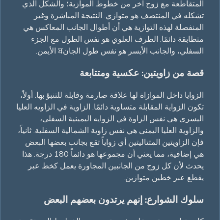
المتقاطعة مع زوج آخر من خطوط الموازية؛ والشكل الذي
تشكله في المنتصف هو متوازي. النتيجة المباشرة وغير
المنفصلة لهذه التوازية هي أن أطوال الجانب المعاكس هي
متطابقة دائمًا. الطرف العلوي هو نفس الطول مع الجزء
السفلي، والجانب الأيسر هو نفس طول الجانਬ الأيمن.
قصة من زاويتين: عكسية ومتتابعة
الزوايا داخل الموازاة لها علاقة صارمة وقابلة للتنبؤ بها. أولاً،
تكون الزواية المقابلة متساوية دائمًا. الزاوية في الزاويه العليا
اليسرى هي نفس الزاوة في الزوايه اليمينية السفلى،
والزاوية العليا اليمنى هي نفس زاوية الشمالية السفلية. ثانياً،
فإن الزاويتين المتتاليتين أي زواياً تقع بجانب بعضها البعض
هي إضافية، مما يعني أن مجموعها هو دائماً 180 درجة. هذا
يحدث لأن كل زوج من الجانبين المجاورة يعمل كخط عبر
يقطع عبر خطين متوازين.
سلوك الشوارع: إنهم يرتدون بعضهم البعض