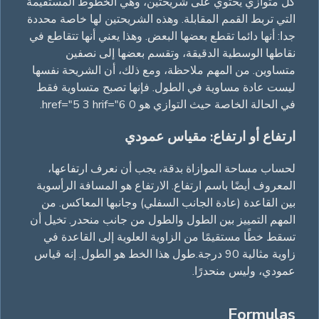
كل متوازي يحتوي على شريحتين، وهي الخطوط المستقيمة
التي تربط القمم المقابلة. وهذه الشريحتين لها خاصة محددة
جدا: أنها دائما تقطع بعضها البعض. وهذا يعني أنها تتقاطع في
نقاطها الوسطية الدقيقة، وتقسم بعضها إلى نصفين
متساوين. من المهم ملاحظة، ومع ذلك، أن الشريحة نفسها
ليست عادة مساوية في الطول. فإنها تصبح متساوية فقط
في الحالة الخاصة حيث التوازي هو 0 href="5 3 hrif="6.
ارتفاع أو ارتفاع: مقياس عمودي
لحساب مساحة الموازاة بدقة، يجب أن نعرف ارتفاعها،
المعروف أيضًا باسم ارتفاع. الارتفاع هو المسافة الرأسوية
بين القاعدة (عادة الجانب السفلي) وجانبها المعاكس. من
المهم التمييز بين الطول والطول من جانب منحدر. تخيل أن
تسقط خطًا مستقيمًا من الزاوية العلوية إلى القاعدة في
زاوية مثالية 90 درجة.طول هذا الخط هو الطول. إنه قياس
عمودي، وليس منحدرًا.
Formulas