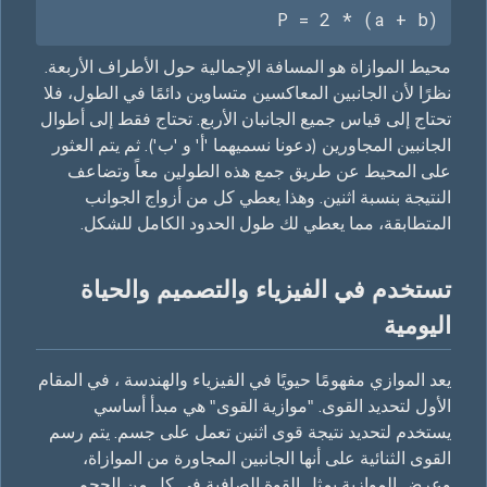
P = 2 * (a + b)
محيط الموازاة هو المسافة الإجمالية حول الأطراف الأربعة.
نظرًا لأن الجانبين المعاكسين متساوين دائمًا في الطول، فلا
تحتاج إلى قياس جميع الجانبان الأربع. تحتاج فقط إلى أطوال
الجانبين المجاورين (دعونا نسميهما 'أ' و 'ب'). ثم يتم العثور
على المحيط عن طريق جمع هذه الطولين معاً وتضاعف
النتيجة بنسبة اثنين. وهذا يعطي كل من أزواج الجوانب
المتطابقة، مما يعطي لك طول الحدود الكامل للشكل.
تستخدم في الفيزياء والتصميم والحياة
اليومية
يعد الموازي مفهومًا حيويًا في الفيزياء والهندسة ، في المقام
الأول لتحديد القوى. "موازية القوى" هي مبدأ أساسي
يستخدم لتحديد نتيجة قوى اثنين تعمل على جسم. يتم رسم
القوى الثنائية على أنها الجانبين المجاورة من الموازاة،
وعرض الموازية يمثل القوة الصافية في كل من الحجم