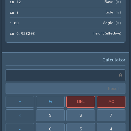
12 in
Base
 in
1
2
(
b
)
8 in
Side
 in
8
(
s
)
60 °
Angle
 °
6
0
(
θ
)
203 in
Height (effective)
 in
6
.
9
2
8
2
0
3
Calculator
÷
%
DEL
AC
×
9
8
7
-
6
5
4