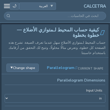
الصحة
🌙
CALCETRA
الرياضيات
كيفية حساب المحيط لـمتوازي الأضلاع —
التحويلات
خطوة بخطوة
حساب المحيط لـمتوازي الأضلاع سهل عندما تعرف الصيغة. تشرح هذه
العلم
الصفحة كل خطوة، وتعرض مثالًا محلولًا، وتتيح لك التحقق من أرقامك
باستخدام حاسبتنا.
يومي
Parallelogram
Change shape
▼
CURRENT SHAPE
أدوات أخرى
Parallelogram Dimensions
Input Units