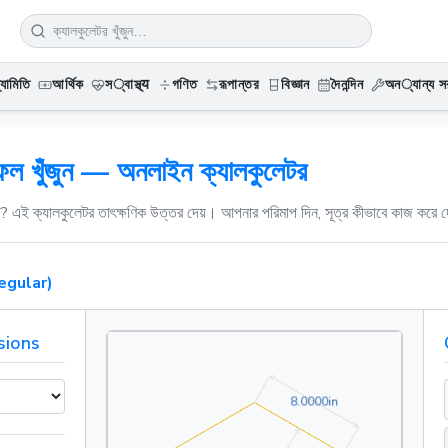
্যামিতি
আর্থিক
স्বাস্থ্य
গণিত
রূপান্তর
বিজ্ঞান
দৈনন্দিন
অন्যান্য সর
রফল খুঁজুন — অনলাইন ক্যালকুলেটর
ন? এই ক্যালকুলেটর তাৎক্ষণিক উত্তর দেয়। আপনার পরিমাপ দিন, সূত্র কীভাবে কাজ করে দ
egular)
sions
8.0000in
8
.
0
0
0
0
in