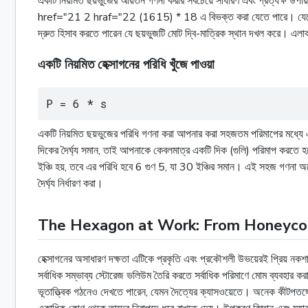
একটি নিয়মিত ছয়ভুজের আয়তন গণনা করার সবচেয়ে সাধারণ এবং প্রত্যক্ষ উপা
href="21 2 hraf="22 (1615) * 18 এ বিভক্ত করা যেতে পারে। যেহেতু তাদে
দ্রুত হিসাব করতে পারেন যে ছয়ভুজটি মোট দ্বি-মাত্রিক স্থান দখল কর
একটি নিয়মিত হেক্সাগনের পরিধি খুঁজে পাওয়া
P = 6 * s
একটি নিয়মিত ছয়ভুজের পরিধি গণনা করা আপনার করা সহজতম পরিমাপের মধ্যে এক
দিকের দৈর্ঘ্য সমান, তাই আপনাকে কেবলমাত্র একটি দিক (গুলি) পরিমাপ করতে হ
ইঞ্চি হয়, তবে এর পরিধি হবে 6 গুণ 5, যা 30 ইঞ্চির সমান। এই সহজ গণনা অনেক
দৈর্ঘ্য নির্ধারণ করা।
The Hexagon at Work: From Honeyco
হেক্সাগনের অসাধারণ দক্ষতা এটিকে প্রকৃতি এবং প্রকৌশলী উভয়েরই প্রিয় নক
সর্বাধিক সম্ভাব্য স্টোরেজ ভলিউম তৈরি করতে সর্বাধিক পরিমাণে মোম ব্যবহার কর
ভূতাত্ত্বিক গঠনেও দেখতে পারেন, যেমন দৈত্যের ক্যাসওয়েতে। অনেক কীটপতঙ্গের 