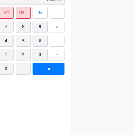
AC
DEL
%
÷
7
8
9
×
4
5
6
-
1
2
3
+
0
.
=
78 in²