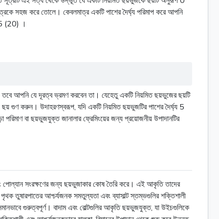
ত সূত্রটি এই সত্য থেকে উদ্ভূত যে একটি নিয়মিত ছয়ভুজকে ছয়টি অনুরূপ 0
ূত্রকে সহজ করে তোলে। কেবলমাত্র একটি পাশের দৈর্ঘ্য পরিমাপ করে আপনি
25 (20) ।
 তবে আপনি যে দূরত্ব ভ্রমণ করবেন তা। যেহেতু একটি নিয়মিত ছয়ভুজের ছয়টি
় গুণ করুন। উদাহরণস্বরূপ, যদি একটি নিয়মিত ছয়ভুজটির পাশের দৈর্ঘ্য 5
পরিমাণ বা ছয়ভুজযুক্ত জানালার ফ্রেমিংয়ের জন্য প্রয়োজনীয় উপাদানটির
 এবং পোল্যান সংরক্ষণের জন্য ছয়ভুজাকার কোষ তৈরি করে। এই আকৃতি তাদের
পৃথক তুষারপাতের আশ্চর্যজনক সমতুল্যতা এবং ব্যাসাল্ট স্তম্ভগুলির শক্তিশালী
ানভাবে গুরুত্বপূর্ণ। বাদাম এবং বোল্টগুলির আকৃতি ছয়ভুজযুক্ত, যা উইচগুলিকে