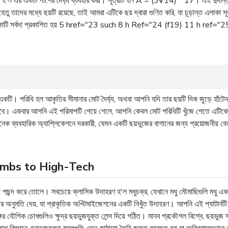
য় হ'ল এর একটি পাশের দৈর্ঘ্য ব্যবহার করা। সূত্রটি হল A = (3√14) * 17। এই দুর্দান্
র মধ্যে ছয়টি রয়েছে, তাই আমরা এটিকে ছয় দ্বারা গুণিত করি, যা চূড়ান্ত এলাকা স
ে। এলাকাটি সর্বদা প্রকাশিত হয় 5 href="23 such 8 h Ref="24 (f19) 11 h ref="
টি। পরিধি হল আকৃতির সীমানার মোট দৈর্ঘ্য, অথবা আপনি যদি তার ছয়টি দিক জুড়ে হাঁটেন
বে। একবার আপনি এই পরিমাপটি পেয়ে গেলে, আপনি কেবল মোট পরিধিটি খুঁজে পেতে এটিকে ছয
 ব্যবহারিক অ্যাপ্লিকেশনে দরকারী, যেমন একটি ছয়ভুজের বাগানের জন্য প্রয়োজনীয় বেড়া 
mbs to High-Tech
শা পছন্দ করে তোলে। সবচেয়ে ক্লাসিক উদাহরণ হ'ল মধুচক্র, যেখানে মধু মৌমাছিগুলি মধু
ার অনুমতি দেয়, যা প্রাকৃতিক অপ্টিমাইজেশনের একটি নিখুঁত উদাহরণ। আপনি এই প্যাটার্নটি 
যৌগিক চোখগুলিও ক্ষুদ্র ছয়ভুজযুক্ত লেন্স দিয়ে গঠিত। মানব প্রকৌশল বিশ্বে, ছয়ভুজ সম