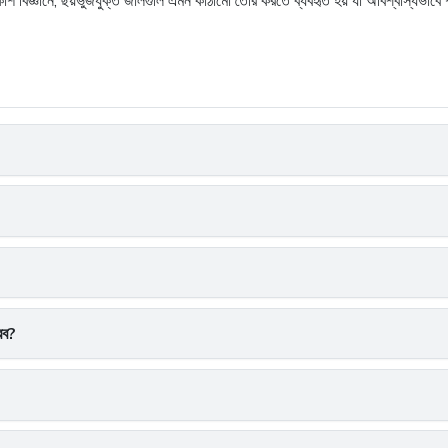
বিজ্ঞানে, ছয়ভুজযুক্ত জালগুলি এমন কাঠামো তৈরি করতে ব্যবহৃত হয় যা অবিশ্বাস্যভাবে 
রব?