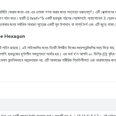
 জ্যামিতি বোঝার জন্য এবং এর এলাকা গণনা করার জন্য অত্যন্ত গুরুত্বপূর্ণ। এটি হেক্সাগন
যক্ষ কোণ গঠন করে। ছয়টি 0 href="5 একটি ছয়ভুজ গঠনের প্রেক্ষাপটে, অ্যাপোথেম 3 হ্রে
 এলাকার জন্য সর্বাধিক সাধারণ সূত্রের একটি মূল উপাদান, যা পার্শ্ব দৈর্গ এবং এটি জুড়ে থ
the Hexagon
াইন রয়েছে। এই লাইনগুলির মধ্যে তিনটি বিপরীত দিকের মধ্যপয়েন্টগুলির মধ্য দিয়ে যায়, 
শি, ছয়ভুজের ঘূর্ণনশীল সমতুল্যতা অর্ডার ছয়। এর অর্থ হ'ল আপনি ৬০ ডিগ্রি (0) বৃদ্ধি করে 
েবল নান্দনিকভাবে আনন্দদায়ক নয়; এটি আকারের শারীরিক স্থিতিশীলতা এবং ভারসাম্যের জন