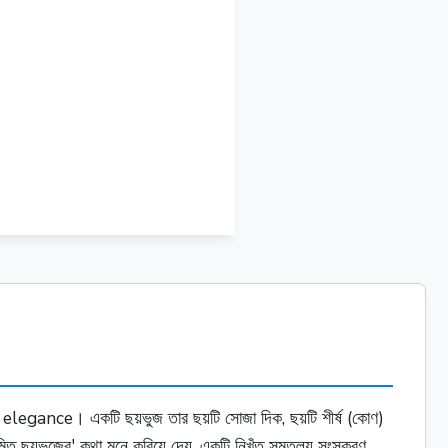
 in
6 in
gance। একটি ছয়ভুজ তার ছয়টি সোজা দিক, ছয়টি শীর্ষ (কোণ)
িত ছয়ভুজের' কথা মনে করিয়ে দেয়, একটি নিখুঁত সমতুল্য সংস্করণ