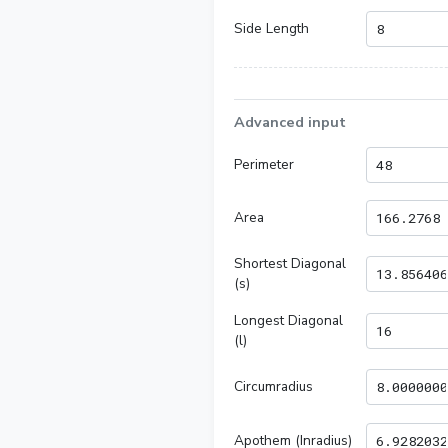
Side Length
Advanced input
Perimeter
Area
Shortest Diagonal
(s)
Longest Diagonal
(l)
Circumradius
Apothem (Inradius)