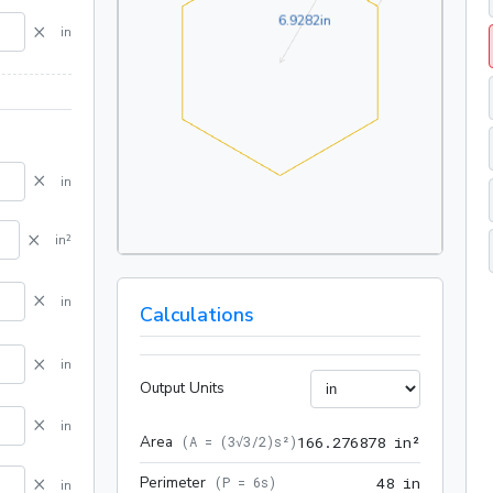
6.9282in
6
.
9
2
8
2
in
×
in
×
in
×
in²
×
in
Calculations
×
in
Output Units
×
in
Area
166.2768
(
A = (3√3/2)s²
)
1
6
6
.
2
7
6
8
7
8
 in²
×
Perimeter
48 in
(
P = 6s
)
4
8
 in
in