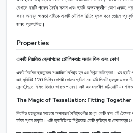
যেখানে ছয়টি পক্ষের দৈর্ঘ্য সমান এবং ছয়টি অভ্যন্তরীণ কোণ একই
করার অনন্য ক্ষমতা এটিকে একটি মৌলিক বিল্ডিং ব্লক করে তোলে প্রাকৃত
জন্য প্রশংসিত।
Properties
একটি নিয়মিত হেক্সাগনের মৌলিকতাঃ সমান দিক এবং কোণ
একটি নিয়মিত ছয়ভুজের সংজ্ঞায়িত বৈশিষ্ট্য হল এর নিখুঁত অভিন্নতা। এর ছয়
এই সুনির্দিষ্ট 120 ডিগ্রি কোণটি কোনও দুর্ঘটনা নয়; এটি তিনটি ছয়ভুজ একক
কেন্দ্রবিন্দুতে মিলিত হিসাবে ভাবতে পারেন। এই অভ্যন্তরীণ কাঠামোটি এর শক্ত
The Magic of Tessellation: Fitting Together
নিয়মিত ছয়ভুজের সবচেয়ে অসাধারণ বৈশিষ্ট্যগুলির মধ্যে একটি হ'ল এটি টে
ফাঁকা স্থান ছাড়াই। এটি জ্যামিতিগত নিখুঁততার একটি কৃতিত্ব যা কেবলমাত্র