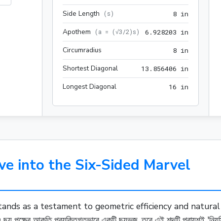
Side Length
8 in
(
s
)
8
 in
Apothem
6.928203
(
a = (√3/2)s
)
6
.
9
2
8
2
0
3
 in
Circumradius
8 in
8
 in
Shortest Diagonal
13.85640
1
3
.
8
5
6
4
0
6
 in
Longest Diagonal
16 in
1
6
 in
ve into the Six-Sided Marvel
"3 stands as a testament to geometric efficiency and natural ele
ছয় পক্ষের আকৃতি প্রযুক্তিগতভাবে একটি ছয়ভুজ, তবে এই শব্দটি প্রায়শই 'নিয়ম