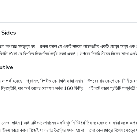
 Sides
গুলি একে অপরের সমতুল্য হয়। কল্পনা করুন যে একটি সমতল লাইনগুলির একটি জোড়া অন্য এক 
তি হ'লো যে বিপরিত দিকগুলির দৈর্ঘ্য সর্বদা একই। উপরের দিকটি নীচের দিকের সাথে একই দৈর
utive
্য সম্পর্ক রয়েছে। প্রথমত, বিপরীত কোণগুলি সর্বদা সমান। উপরের বাম কোণে কোণটি নীচ
মেন্টারি, যার অর্থ তাদের যোগফল সর্বদা 180 ডিগ্রি। এটি ঘটে কারণ প্রতিটি পার্শ্ববর্তী 
ন সোজা লাইন। এই দুটি ডায়েগনালের একটি খুব নির্দিষ্ট বৈশিষ্ট্য রয়েছেঃ তারা সর্বদা একে অ
ণ যে উভয় ডায়োগনাল নিজেই সাধারণত দৈর্ঘ্যের সমান হয় না। তারা কেবলমাত্র বিশেষ ক্ষে