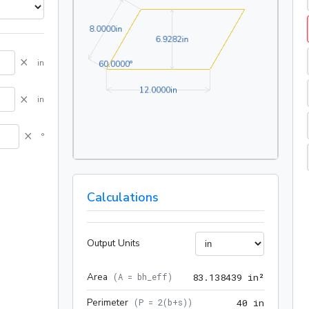
8.0000in
8
.
0
0
0
0
in
6.9282in
6
.
9
2
8
2
in
×
in
60.0000°
6
0
.
0
0
0
0
°
12.0000in
1
2
.
0
0
0
0
in
×
in
×
°
Calculations
Output Units
Area
83.13843
(
A = bh_eff
)
8
3
.
1
3
8
4
3
9
 in²
Perimeter
40 in
(
P = 2(b+s)
)
4
0
 in