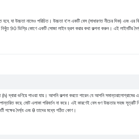
হবে, যা উচ্চতা নামেও পরিচিত। উচ্চতা হ'ল একটি বেস (সাধারণত নীচের দিক) এবং এর বিপরী
কটি নিখুঁত 90 ডিগ্রি কোণে একটি সোজা লাইন ড্রপ করার কথা কল্পনা করুন। এই লাইনটির দৈৰ
চতা (h) দ্বারা গুণিয়ে পাওয়া যায়। আপনি কল্পনা করতে পারেন যে আপনি সমান্তরালোগ্
ন্তরিত করে, মোট এলাকা পরিবর্তন না করে। এই কারণেই বেস গুণ উচ্চতার সহজ সূত্রটি নিখ
র্তী পক্ষের দৈর্ঘ্য এবং θ তাদের মধ্যে গঠিত কোণ।