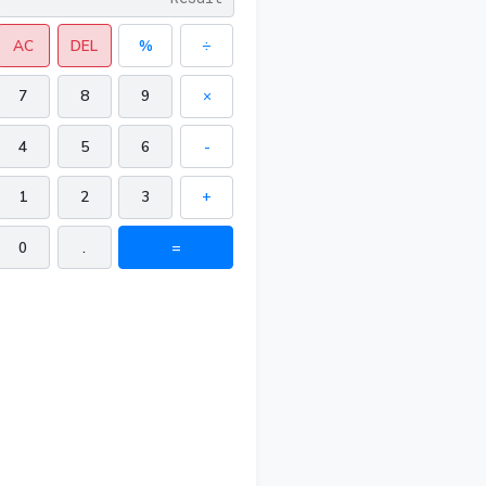
AC
DEL
%
÷
7
8
9
×
4
5
6
-
1
2
3
+
0
.
=
9 in²