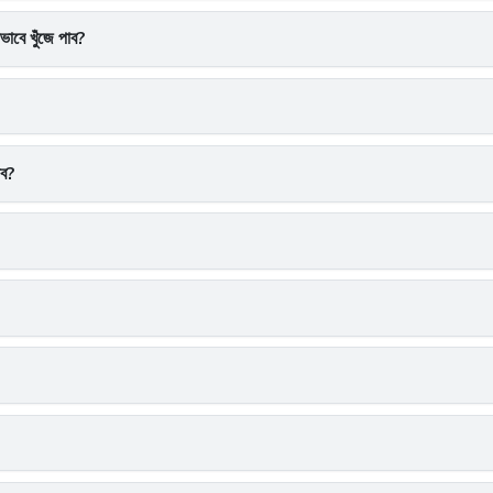
াবে খুঁজে পাব?
াব?