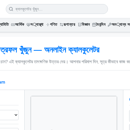
্যামিতি
আর্থিক
স्বাস্থ্य
গণিত
রূপান্তর
বিজ্ঞান
দৈনন্দিন
অন्যান্য সর
ষেত্রফল খুঁজুন — অনলাইন ক্যালকুলেটর
ে চান? এই ক্যালকুলেটর তাৎক্ষণিক উত্তর দেয়। আপনার পরিমাপ দিন, সূত্র কীভাবে কাজ কর
ram
s