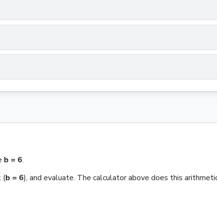
e
b
= 6
.
t
(
b
= 6
)
, and evaluate. The calculator above does this arithmetic