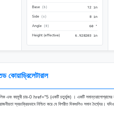
Base
12 in
(
b
)
1
2
 in
Side
8 in
(
s
)
8
 in
Angle
60 °
(
θ
)
6
0
 °
Height (effective)
6.928203
6
.
9
2
8
2
0
3
 in
েড কোয়াড্রিলেটারাল
ৌলিক এবং বহুমুখী চার-0 href="5 (একটি চতুর্ভুজ) । একটি সমান্তরালোগ্রামের 
নীয়তা স্বয়ংক্রিয়ভাবে নিশ্চিত করে যে বিপরীত দিকগুলিও সমান দৈর্ঘ্যের। য