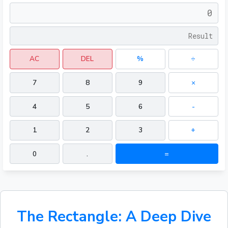
AC
DEL
%
÷
7
8
9
×
4
5
6
-
1
2
3
+
0
.
=
The Rectangle: A Deep Dive