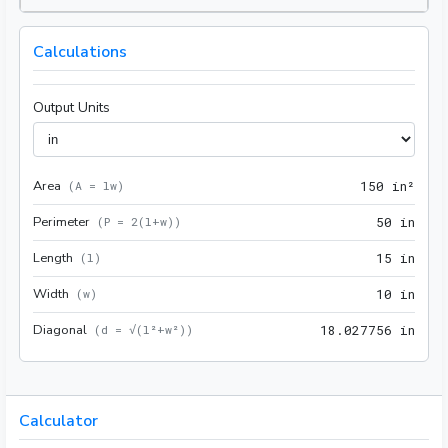
Calculations
Output Units
Area
150 
(
A = lw
)
1
5
0
 in²
Perimeter
50 i
(
P = 2(l+w)
)
5
0
 in
Length
15 i
(
l
)
1
5
 in
Width
10 i
(
w
)
1
0
 in
Diagonal
18.0
(
d = √(l²+w²)
)
1
8
.
0
2
7
7
5
6
 in
Calculator