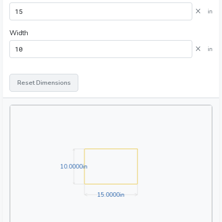
×
in
Width
×
in
Reset Dimensions
10.0000in
1
0
.
0
0
0
0
in
15.0000in
1
5
.
0
0
0
0
in