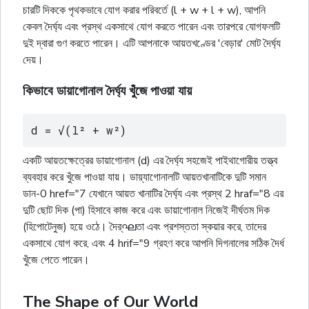
চারটি দিককে পৃথকভাবে যোগ করার পরিবর্তে (l + w + l + w), আপনি
কেবল দৈর্ঘ্য এবং প্রস্থ একসাথে যোগ করতে পারেন এবং তারপরে যোগফলটি
দুই দ্বারা গুণ করতে পারেন। এটি আপনাকে আয়তখণ্ডের 'বেড়ার' মোট দৈৰ্ঘ্য
দেয়।
কিভাবে ডায়াগোনাল দৈর্ঘ্য খুঁজে পাওয়া যায়
d = √(l² + w²)
একটি আয়তক্ষেত্রের ডায়াগোনাল (d) এর দৈর্ঘ্য সহজেই পাইথাগোরীয় তত্ত্ব
ব্যবহার করে খুঁজে পাওয়া যায়। ডায়্যাগোনালটি আয়তখানাটিকে দুটি সমান
ডান-0 href="7 যেখানে আয়ত খানাটির দৈৰ্ঘ্য এবং প্রস্থ 2 hraf="8 এর
দুটি ছোট দিক (পা) হিসাবে কাজ করে এবং ডায়াগোনাল নিজেই দীর্ঘতম দিক
(হিপোটেনুজ) হয়ে ওঠে। দৈর্ഘতা এবং প্রশস্ততা স্কয়ার করে, তাদের
একসাথে যোগ করে, এবং 4 hrif="9 গ্রহণ করে আপনি দিগনালের সঠিক দৈর্ধ
খুঁজে পেতে পারেন।
The Shape of Our World