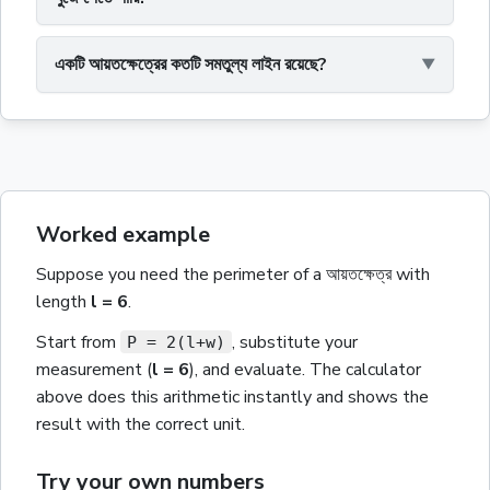
একটি আয়তক্ষেত্রের কতটি সমতুল্য লাইন রয়েছে?
Worked example
Suppose you need the
perimeter
of a
আয়তক্ষেত্র
with
length
l
= 6
.
Start from
, substitute your
P = 2(l+w)
measurement
(
l
= 6
)
, and evaluate. The calculator
above does this arithmetic instantly and shows the
result with the correct unit.
Try your own numbers