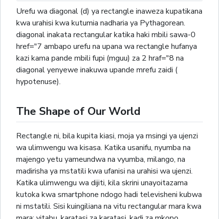
Urefu wa diagonal (d) ya rectangle inaweza kupatikana
kwa urahisi kwa kutumia nadharia ya Pythagorean.
diagonal inakata rectangular katika haki mbili sawa-0
href="7 ambapo urefu na upana wa rectangle hufanya
kazi kama pande mbili fupi (mguu) za 2 hraf="8 na
diagonal yenyewe inakuwa upande mrefu zaidi (
hypotenuse).
The Shape of Our World
Rectangle ni, bila kupita kiasi, moja ya msingi ya ujenzi
wa ulimwengu wa kisasa. Katika usanifu, nyumba na
majengo yetu yameundwa na vyumba, milango, na
madirisha ya mstatili kwa ufanisi na urahisi wa ujenzi.
Katika ulimwengu wa dijiti, kila skrini unayoitazama
kutoka kwa smartphone ndogo hadi televisheni kubwa
ni mstatili. Sisi kuingiliana na vitu rectangular mara kwa
mara: vitabu, karatasi za karatasi, kadi za mkopo,