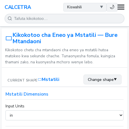
AFYA
🌙
CALCETRA
HESABU
Kikokotoo cha Eneo ya Mstatili — Bure
UONGOFU
Mtandaoni
Kikokotoo chetu cha mtandaoni cha eneo ya mstatili hutoa
SAYANSI
matokeo kwa sekunde chache. Tunaonyesha fomula, kuingiza
thamani zako, na kuonyesha mchoro wenye lebo.
KILA SIKU
Mstatili
Change shape
▼
CURRENT SHAPE
ZANA NYINGINE
Mstatili Dimensions
Input Units