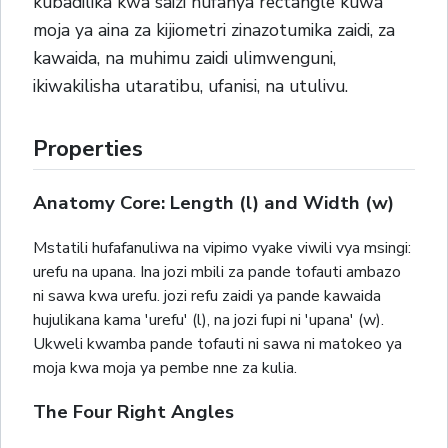
kubadilika kwa saizi hufanya rectangle kuwa
moja ya aina za kijiometri zinazotumika zaidi, za
kawaida, na muhimu zaidi ulimwenguni,
ikiwakilisha utaratibu, ufanisi, na utulivu.
Properties
Anatomy Core: Length (l) and Width (w)
Mstatili hufafanuliwa na vipimo vyake viwili vya msingi:
urefu na upana. Ina jozi mbili za pande tofauti ambazo
ni sawa kwa urefu. jozi refu zaidi ya pande kawaida
hujulikana kama 'urefu' (l), na jozi fupi ni 'upana' (w).
Ukweli kwamba pande tofauti ni sawa ni matokeo ya
moja kwa moja ya pembe nne za kulia.
The Four Right Angles