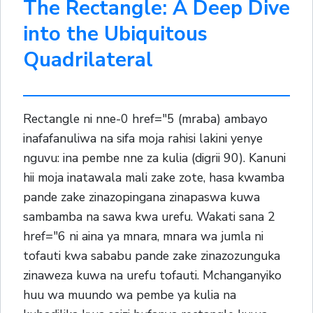
The Rectangle: A Deep Dive
into the Ubiquitous
Quadrilateral
Rectangle ni nne-0 href="5 (mraba) ambayo
inafafanuliwa na sifa moja rahisi lakini yenye
nguvu: ina pembe nne za kulia (digrii 90). Kanuni
hii moja inatawala mali zake zote, hasa kwamba
pande zake zinazopingana zinapaswa kuwa
sambamba na sawa kwa urefu. Wakati sana 2
href="6 ni aina ya mnara, mnara wa jumla ni
tofauti kwa sababu pande zake zinazozunguka
zinaweza kuwa na urefu tofauti. Mchanganyiko
huu wa muundo wa pembe ya kulia na