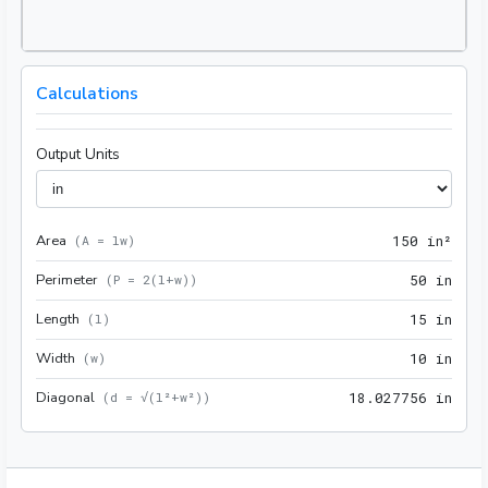
Calculations
Output Units
Area
150 
(
A = lw
)
1
5
0
 in²
Perimeter
50 i
(
P = 2(l+w)
)
5
0
 in
Length
15 i
(
l
)
1
5
 in
Width
10 i
(
w
)
1
0
 in
Diagonal
18.0
(
d = √(l²+w²)
)
1
8
.
0
2
7
7
5
6
 in