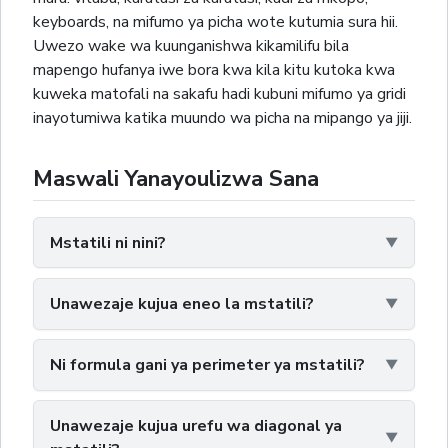
keyboards, na mifumo ya picha wote kutumia sura hii.
Uwezo wake wa kuunganishwa kikamilifu bila
mapengo hufanya iwe bora kwa kila kitu kutoka kwa
kuweka matofali na sakafu hadi kubuni mifumo ya gridi
inayotumiwa katika muundo wa picha na mipango ya jiji.
Maswali Yanayoulizwa Sana
Mstatili ni nini?
Unawezaje kujua eneo la mstatili?
Ni formula gani ya perimeter ya mstatili?
Unawezaje kujua urefu wa diagonal ya