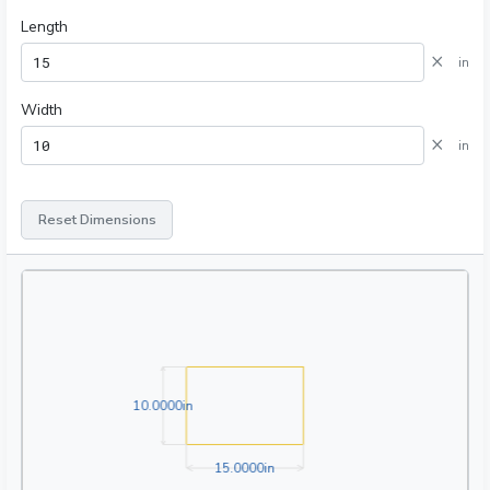
Length
×
in
Width
×
in
Reset Dimensions
10.0000in
1
0
.
0
0
0
0
in
15.0000in
1
5
.
0
0
0
0
in