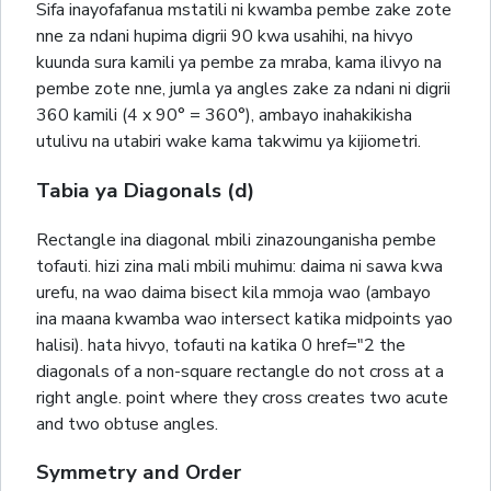
Sifa inayofafanua mstatili ni kwamba pembe zake zote
nne za ndani hupima digrii 90 kwa usahihi, na hivyo
kuunda sura kamili ya pembe za mraba, kama ilivyo na
pembe zote nne, jumla ya angles zake za ndani ni digrii
360 kamili (4 x 90° = 360°), ambayo inahakikisha
utulivu na utabiri wake kama takwimu ya kijiometri.
Tabia ya Diagonals (d)
Rectangle ina diagonal mbili zinazounganisha pembe
tofauti. hizi zina mali mbili muhimu: daima ni sawa kwa
urefu, na wao daima bisect kila mmoja wao (ambayo
ina maana kwamba wao intersect katika midpoints yao
halisi). hata hivyo, tofauti na katika 0 href="2 the
diagonals of a non-square rectangle do not cross at a
right angle. point where they cross creates two acute
and two obtuse angles.
Symmetry and Order