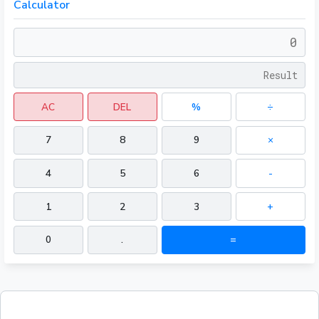
Calculator
AC
DEL
%
÷
7
8
9
×
4
5
6
-
1
2
3
+
0
.
=