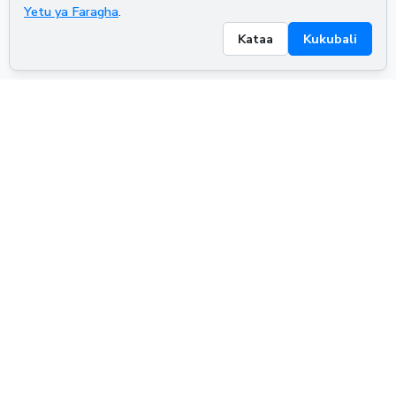
Yetu ya Faragha
.
Kataa
Kukubali
ADVERTISEMENT