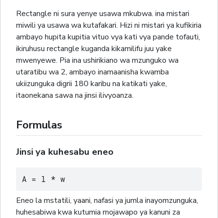
Rectangle ni sura yenye usawa mkubwa. ina mistari
miwili ya usawa wa kutafakari. Hizi ni mistari ya kufikiria
ambayo hupita kupitia vituo vya kati vya pande tofauti,
ikiruhusu rectangle kuganda kikamilifu juu yake
mwenyewe. Pia ina ushirikiano wa mzunguko wa
utaratibu wa 2, ambayo inamaanisha kwamba
ukiizunguka digrii 180 karibu na katikati yake,
itaonekana sawa na jinsi ilivyoanza.
Formulas
Jinsi ya kuhesabu eneo
A = l * w
Eneo la mstatili, yaani, nafasi ya jumla inayomzunguka,
huhesabiwa kwa kutumia mojawapo ya kanuni za