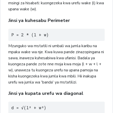
msingi za hisabati: kuongezeka kwa urefu wake (l) kwa
upana wake (w).
Jinsi ya kuhesabu Perimeter
P = 2 * (l + w)
Mzunguko wa mstatili ni umbali wa jumla karibu na
mpaka wake wa nje. Kwa kuwa pande zinazopingana ni
sawa, inaweza kuhesabiwa kwa ufanisi. Badala ya
kuongeza pande zote nne moja kwa moja (l + w + l +
w), unaweza tu kuongeza urefu na upana pamoja na
kisha kuongezeka kwa jumla kwa mbili. Hii inakupa
urefu wa jumla wa 'banda' ya mstatilizi.
Jinsi ya kupata urefu wa diagonal
d = √(l² + w²)