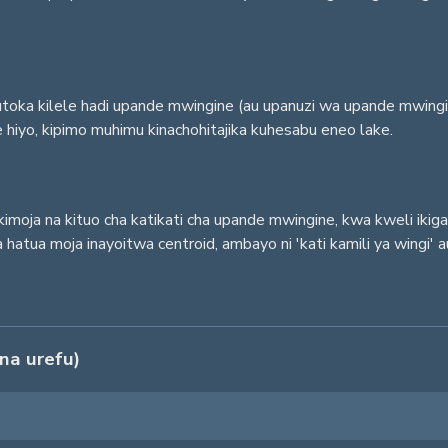
utoka kilele hadi upande mwingine (au upanuzi wa upande mwingi
e hiyo, kipimo muhimu kinachohitajika kuhesabu eneo lake.
imoja na kituo cha katikati cha upande mwingine, kwa kweli ikig
 hatua moja inayoitwa centroid, ambayo ni 'kati kamili ya wingi'
na urefu)