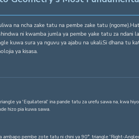
fafanuliwa na ncha zake tatu na pembe zake tatu (ngome).
ushindwa ni kwamba jumla ya pembe yake tatu za ndani laz
ngle kuwa sura ya nguvu ya ajabu na ukali.Si dhana tu kat
lojia ya kisasa.
iangle ya 'Equilateral' ina pande tatu za urefu sawa na, kwa hiyo
ande hizo pia kuwa sawa.
a ambapo pembe zote tatu ni chini ya 90°. triangle 'Right-Angle