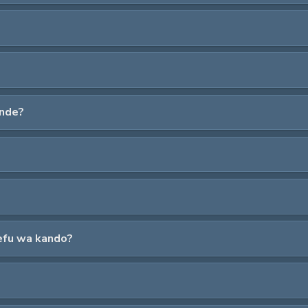
ande?
refu wa kando?