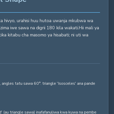
Hata hivyo, urahisi huu hutoa uwanja mkubwa wa
ima iwe sawa na digrii 180 kila wakati.Hii mali ya
ika kitabu cha masomo ya hisabati; ni uti wa
, angles tatu sawa 60°. triangle 'Isosceles' ana pande
d' (au triangle sawa) inafafanuliwa kwa kuwa na pembe