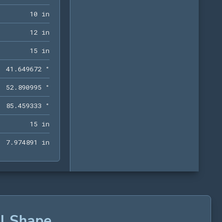
10 in
1
0
 in
12 in
1
2
 in
15 in
1
5
 in
41.649672 °
4
1
.
6
4
9
6
7
2
 °
52.890995 °
5
2
.
8
9
0
9
9
5
 °
85.459333 °
8
5
.
4
5
9
3
3
3
 °
15 in
1
5
 in
7.974891 in
7
.
9
7
4
8
9
1
 in
al Shape