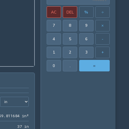
AC
DEL
%
÷
7
8
9
×
4
5
6
-
1
2
3
+
0
.
=
59.811684 in²
5
9
.
8
1
1
6
8
4
 in²
37 in
3
7
 in