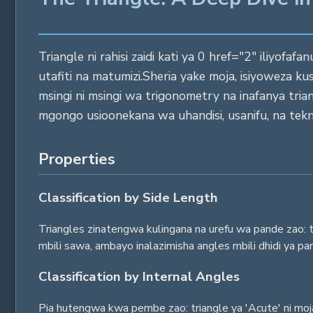
Triangle ni rahisi zaidi kati ya 0 href="2" iliyo
utafiti na matumizi.Sheria yake moja, isiyoweza k
msingi ni msingi wa trigonometry na inafanya tria
mgongo usioonekana wa uhandisi, usanifu, na tekno
Properties
Classification by Side Length
Triangles zinatengwa kulingana na urefu wa pande zao: tr
mbili sawa, ambayo inalazimisha angles mbili dhidi ya p
Classification by Internal Angles
Pia hutengwa kwa pembe zao: triangle ya 'Acute' ni moj