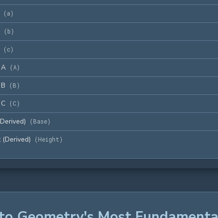
(
a
)
(
b
)
(
c
)
 A
(
A
)
 B
(
B
)
 C
(
C
)
Derived)
(
Base
)
 (Derived)
(
Height
)
into Geometry's Most Fundament