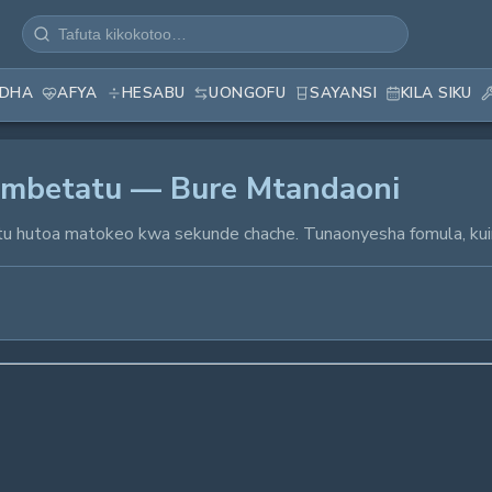
EDHA
AFYA
HESABU
UONGOFU
SAYANSI
KILA SIKU
embetatu — Bure Mtandaoni
u hutoa matokeo kwa sekunde chache. Tunaonyesha fomula, kui