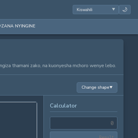
🌙
ZANA NYINGINE
ngiza thamani zako, na kuonyesha mchoro wenye lebo.
Change shape
▼
Calculator