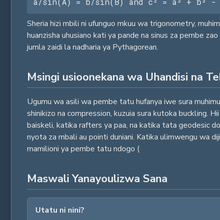
a/sin(A) = b/sin(B) and c² = a² + b² - 
Sheria hizi mbili ni ufunguo mkuu wa trigonometry, muhi
huanzisha uhusiano kati ya pande na sinus za pembe zao 
jumla zaidi la nadharia ya Pythagorean.
Msingi usioonekana wa Uhandisi na Te
Ugumu wa asili wa pembe tatu hufanya iwe sura muhimu z
shinikizo na compression, kuzuia sura kutoka buckling. Hi
baiskeli, katika rafters ya paa, na katika tata geodesi
nyota za mbali au pointi duniani. Katika ulimwengu wa 
mamilioni ya pembe tatu ndogo (
Maswali Yanayoulizwa Sana
Utatu ni nini?