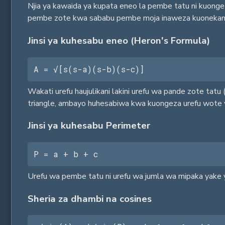
Njia ya kawaida ya kupata eneo la pembe tatu ni kuonge
pembe zote kwa sababu pembe moja inaweza kuonekana k
Jinsi ya kuhesabu eneo (Heron's Formula)
A = √[s(s-a)(s-b)(s-c)]
Wakati urefu haujulikani lakini urefu wa pande zote tatu 
triangle, ambayo huhesabiwa kwa kuongeza urefu wote w
Jinsi ya kuhesabu Perimeter
P = a + b + c
Urefu wa pembe tatu ni urefu wa jumla wa mipaka yake y
Sheria za dhambi na cosines