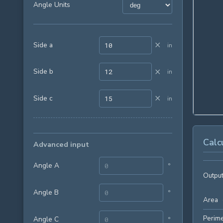
Angle Units
×
Side a
in
×
Side b
in
×
Side c
in
Calc
Advanced input
Angle A
°
Output
Angle B
°
Area
Perime
Angle C
°