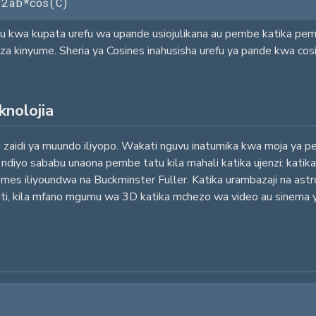
2ab*cos(C)
mu kwa kupata urefu wa upande usiojulikana au pembe katika pemb
za kinyume. Sheria ya Cosines inahusisha urefu ya pande kwa cos
knolojia
aidi ya muundo iliyopo. Wakati nguvu inatumika kwa moja ya pe
i ndiyo sababu unaona pembe tatu kila mahali katika ujenzi: katik
c domes iliyoundwa na Buckminster Fuller. Katika urambazaji na a
dijiti, kila mfano mgumu wa 3D katika mchezo wa video au sinema