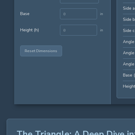
Side a
Base
in
Side b
Height (h)
in
Side c
Angle
Reset Dimensions
Angle
Angle
Base (
Height
The Triangle: A Deep Dive 