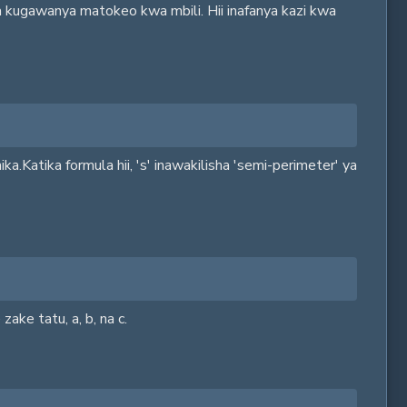
a kugawanya matokeo kwa mbili. Hii inafanya kazi kwa
a.Katika formula hii, 's' inawakilisha 'semi-perimeter' ya
ke tatu, a, b, na c.