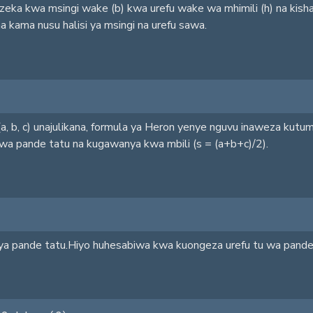
zeka kwa msingi wake (b) kwa urefu wake wa mhimili (h) na kish
ama nusu halisi ya msingi na urefu sawa.
(a, b, c) unajulikana, formula ya Heron yenye nguvu inaweza kutumik
a pande tatu na kugawanya kwa mbili (s = (a+b+c)/2).
a pande tatu.Hiyo huhesabiwa kwa kuongeza urefu tu wa pande za