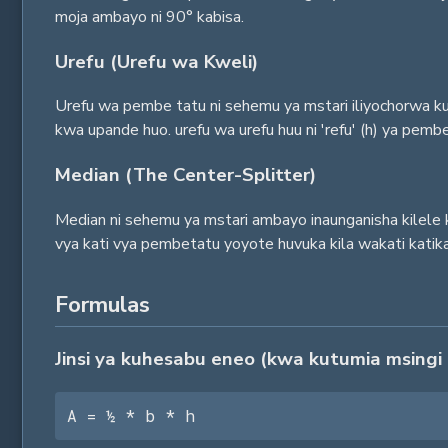
moja ambayo ni 90° kabisa.
Urefu (Urefu wa Kweli)
Urefu wa pembe tatu ni sehemu ya mstari iliyochorwa k
kwa upande huo. urefu wa urefu huu ni 'refu' (h) ya pemb
Median (The Center-Splitter)
Median ni sehemu ya mstari ambayo inaunganisha kilele k
vya kati vya pembetatu yoyote huvuka kila wakati katika
Formulas
Jinsi ya kuhesabu eneo (kwa kutumia msingi 
A = ½ * b * h