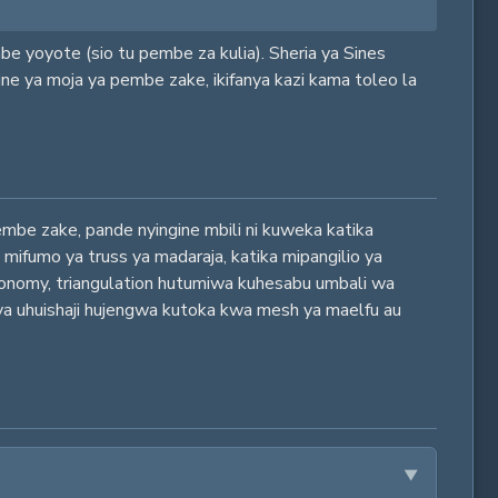
e yoyote (sio tu pembe za kulia). Sheria ya Sines
ine ya moja ya pembe zake, ikifanya kazi kama toleo la
mbe zake, pande nyingine mbili ni kuweka katika
a mifumo ya truss ya madaraja, katika mipangilio ya
stronomy, triangulation hutumiwa kuhesabu umbali wa
 ya uhuishaji hujengwa kutoka kwa mesh ya maelfu au