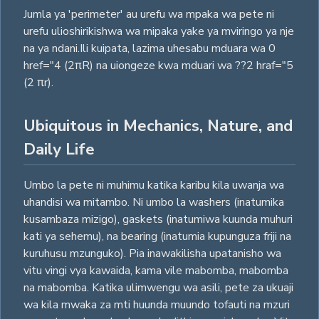
Jumla ya 'perimeter' au urefu wa mpaka wa pete ni
urefu ulioshirikishwa wa mipaka yake ya mviringo ya nje
na ya ndani.Ili kuipata, lazima uhesabu mduara wa 0
href="4 (2πR) na uiongeze kwa mduari wa ??2 hraf="5
(2 πr).
Ubiquitous in Mechanics, Nature, and
Daily Life
Umbo la pete ni muhimu katika karibu kila uwanja wa
uhandisi wa mitambo. Ni umbo la washers (inatumika
kusambaza mizigo), gaskets (inatumiwa kuunda muhuri
kati ya sehemu), na bearing (inatumia kupunguza friji na
kuruhusu mzunguko). Pia inawakilisha upatanisho wa
vitu vingi vya kawaida, kama vile mabomba, mabomba
na mabomba. Katika ulimwengu wa asili, pete za ukuaji
wa kila mwaka za mti huunda muundo tofauti na mzuri