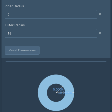
Inner Radius
×
in
Outer Radius
×
in
Reset Dimensions
5.0000in
5
.
0
0
0
0
in
10.0000in
1
0
.
0
0
0
0
in