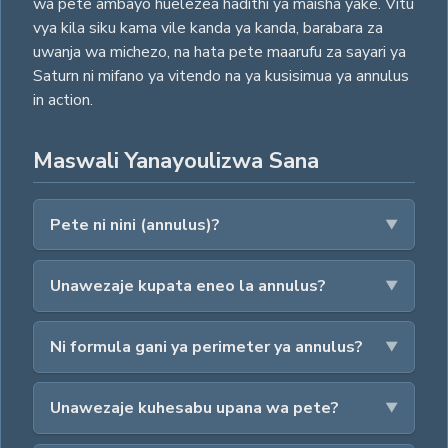
wa pete ambayo huelezea hadithi ya maisha yake. Vitu
vya kila siku kama vile kanda ya kanda, barabara za
uwanja wa michezo, na hata pete maarufu za sayari ya
Saturn ni mifano ya vitendo na ya kusisimua ya annulus
in action.
Maswali Yanayoulizwa Sana
Pete ni nini (annulus)?
Unawezaje kupata eneo la annulus?
Ni formula gani ya perimeter ya annulus?
Unawezaje kuhesabu upana wa pete?