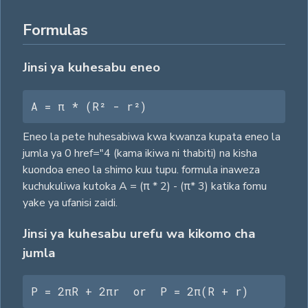
Formulas
Jinsi ya kuhesabu eneo
A = π * (R² - r²)
Eneo la pete huhesabiwa kwa kwanza kupata eneo la
jumla ya 0 href="4 (kama ikiwa ni thabiti) na kisha
kuondoa eneo la shimo kuu tupu. formula inaweza
kuchukuliwa kutoka A = (π * 2) - (π* 3) katika fomu
yake ya ufanisi zaidi.
Jinsi ya kuhesabu urefu wa kikomo cha
jumla
P = 2πR + 2πr  or  P = 2π(R + r)