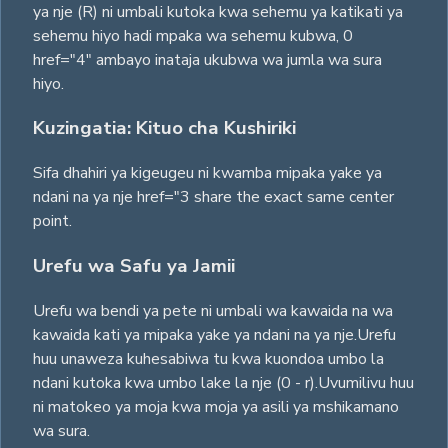
ya nje (R) ni umbali kutoka kwa sehemu ya katikati ya
sehemu hiyo hadi mpaka wa sehemu kubwa, 0
href="4" ambayo inataja ukubwa wa jumla wa sura
hiyo.
Kuzingatia: Kituo cha Kushiriki
Sifa dhahiri ya kigeugeu ni kwamba mipaka yake ya
ndani na ya nje href="3 share the exact same center
point.
Urefu wa Safu ya Jamii
Urefu wa bendi ya pete ni umbali wa kawaida na wa
kawaida kati ya mipaka yake ya ndani na ya nje.Urefu
huu unaweza kuhesabiwa tu kwa kuondoa umbo la
ndani kutoka kwa umbo lake la nje (0 - r).Uvumilivu huu
ni matokeo ya moja kwa moja ya asili ya mshikamano
wa sura.