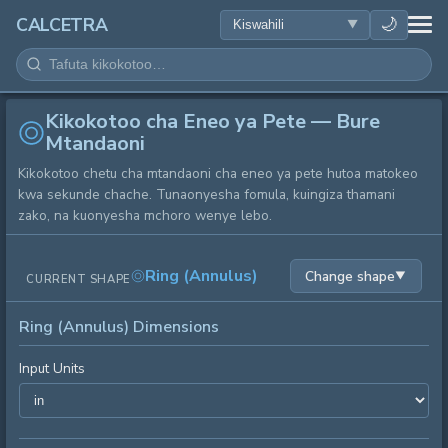
AFYA
🌙
CALCETRA
HESABU
Kikokotoo cha Eneo ya Pete — Bure
UONGOFU
Mtandaoni
Kikokotoo chetu cha mtandaoni cha eneo ya pete hutoa matokeo
SAYANSI
kwa sekunde chache. Tunaonyesha fomula, kuingiza thamani
zako, na kuonyesha mchoro wenye lebo.
KILA SIKU
Ring (Annulus)
Change shape
▼
CURRENT SHAPE
ZANA NYINGINE
Ring (Annulus) Dimensions
Input Units