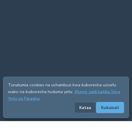
Tunatumia cookies na uchambuzi kwa kuboresha uzoefu
wako na kuiboresha huduma yetu.
Jifunze zaidi katika Sera
Yetu ya Faragha
.
Kataa
Kukubali