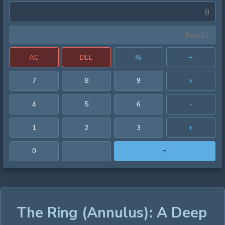
AC
DEL
%
÷
7
8
9
×
4
5
6
-
1
2
3
+
0
.
=
The Ring (Annulus): A Deep