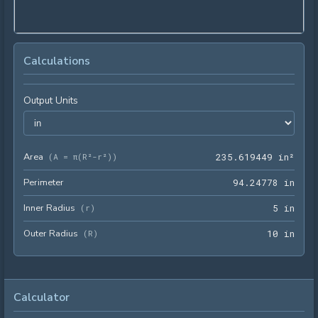
Calculations
Output Units
Area
235.
(
A = π(R²-r²)
)
2
3
5
.
6
1
9
4
4
9
 in²
Perimeter
94.2
9
4
.
2
4
7
7
8
 in
Inner Radius
5 in
(
r
)
5
 in
Outer Radius
10 i
(
R
)
1
0
 in
Calculator