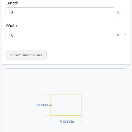
Length
×
in
Width
×
in
Reset Dimensions
10.0000in
1
0
.
0
0
0
0
in
15.0000in
1
5
.
0
0
0
0
in