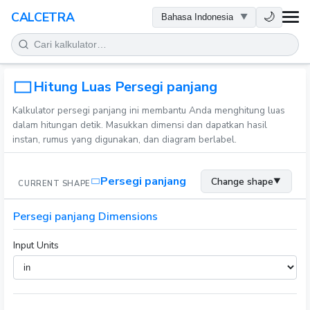
KESEHATAN
🌙
CALCETRA
MATEMATIKA
KONVERSI
Hitung Luas Persegi panjang
Kalkulator persegi panjang ini membantu Anda menghitung luas
SAINS
dalam hitungan detik. Masukkan dimensi dan dapatkan hasil
instan, rumus yang digunakan, dan diagram berlabel.
SEHARI-HARI
Persegi panjang
Change shape
▼
CURRENT SHAPE
ALAT LAINNYA
Persegi panjang Dimensions
Input Units