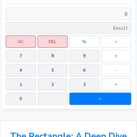
AC
DEL
%
÷
7
8
9
×
4
5
6
-
1
2
3
+
0
.
=
The Rectangle: A Deep Dive