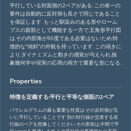
平行している対面側の2ペアがある. この単一の
要件は自動的に反対側も長さで同じであること
を保証します. もっと馴染みのある形やローム
ブスの親類として機能する一方で,五角形平行図
は,その内部角が90度である必要はないため,特
徴的な"傾斜"の外観を持っています. この傾きに
より,ダイナミズムと動きの感覚が与えられ,抽
象幾何学や現実の応用の両方で重要な形になる.
Properties
特徴を定義する:平行と平等な側面の2ペア
パラレルグラムの最も重要な性質は,その反対側が互
いに平行していることです.別の対行線が交差する並
行線のペアを想像してください.その形状は,中間で平