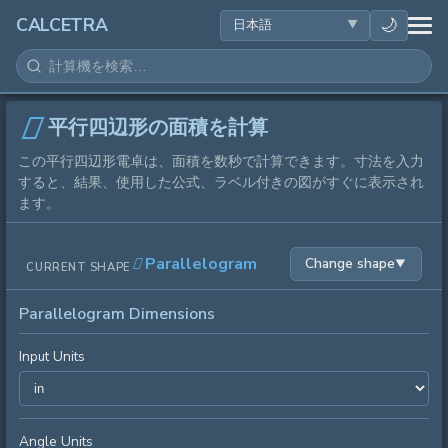
健康
🌙
CALCETRA
数学
変換
平行四辺形の面積を計算
この平行四辺形電卓は、面積を数秒で計算できます。寸法を入力
科学
すると、結果、使用した公式、ラベル付きの図がすぐに表示され
ます。
日常
Parallelogram
Change shape
▼
CURRENT SHAPE
その他のツール
Parallelogram Dimensions
Input Units
Angle Units