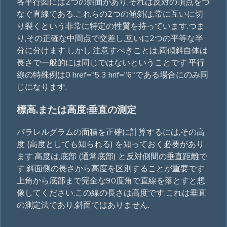
各平行図には2つの斜面があり,それは反対の頂点をつ
なぐ直線である.これらの2つの傾斜は,常に互いに切
り裂くという非常に特定の性質を持っています.つま
り,その正確な中間点で交差し,互いに2つの平等な半
分に分けます.しかし,注意すべきことは,両傾斜自体は
長さで一般的には同じではないということです.平行
線の特殊例は0 href="5 3 hrif="6"である場合にのみ同
じになります.
標高,または高度:垂直の測定
パラレルグラムの面積を正確に計算するには,その高
度 (高度としても知られる) を知っておく必要があり
ます.高度は,底部 (通常底部) と反対側間の垂直距離で
す.斜面側の長さから高度を区別することが重要です.
上角から底部まで完全な90度角で直線を落とすと想
像してください.この線の長さは高度です.これは垂直
の測定法であり,斜面ではありません.