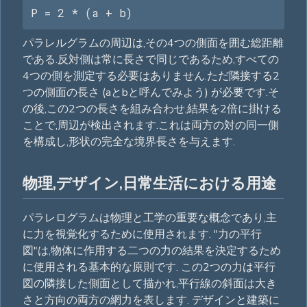
P = 2 * (a + b)
パラレルグラムの周辺は,その4つの側面を囲む総距離
である.反対側は常に長さで同じであるため,すべての
4つの側を測定する必要はありません.ただ隣接する2
つの側面の長さ (aとbと呼んでみよう) が必要です.そ
の後,この2つの長さを組み合わせ,結果を2倍に掛ける
ことで,周辺が検出されます.これは両方の対の同一側
を構成し,形状の完全な境界長さを与えます.
物理,デザイン,日常生活における用途
パラレログラムは物理と工学の重要な概念であり,主
に力を視覚化するために使用されます. "力の平行
図"は,物体に作用する二つの力の結果を決定するため
に使用される基本的な原則です. この2つの力は平行
図の隣接した側面として描かれ,平行線の斜面は大き
さと方向の両方の網力を表します. デザインと建築に