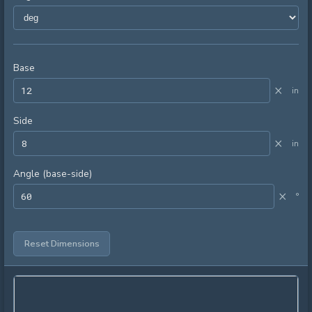
Base
×
in
Side
×
in
Angle (base-side)
×
°
Reset Dimensions