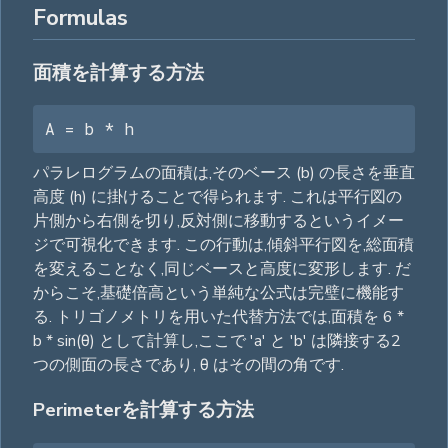
Formulas
面積を計算する方法
A = b * h
パラレログラムの面積は,そのベース (b) の長さを垂直
高度 (h) に掛けることで得られます. これは平行図の
片側から右側を切り,反対側に移動するというイメー
ジで可視化できます. この行動は,傾斜平行図を,総面積
を変えることなく,同じベースと高度に変形します. だ
からこそ,基礎倍高という単純な公式は完璧に機能す
る. トリゴノメトリを用いた代替方法では,面積を 6 *
b * sin(θ) として計算し,ここで 'a' と 'b' は隣接する2
つの側面の長さであり, θ はその間の角です.
Perimeterを計算する方法