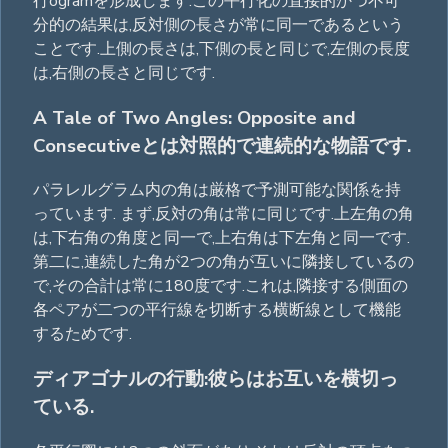
行ogramを形成します.この平行化の直接的かつ不可
分的の結果は,反対側の長さが常に同一であるという
ことです.上側の長さは,下側の長と同じで,左側の長度
は,右側の長さと同じです.
A Tale of Two Angles: Opposite and
Consecutiveとは対照的で連続的な物語です.
パラレルグラム内の角は厳格で予測可能な関係を持
っています. まず,反対の角は常に同じです.上左角の角
は,下右角の角度と同一で,上右角は下左角と同一です.
第二に,連続した角が2つの角が互いに隣接しているの
で,その合計は常に180度です.これは,隣接する側面の
各ペアが二つの平行線を切断する横断線として機能
するためです.
ディアゴナルの行動:彼らはお互いを横切っ
ている.