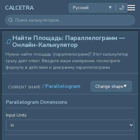
ЗДОРОВЬЕ
🌙
CALCETRA
МАТЕМАТИКА
Найти Площадь: Параллелограмм —
ПРЕОБРАЗОВАНИЯ
Онлайн-Калькулятор
Нужно найти площадь (параллелограмм)? Этот калькулятор
НАУКА
сразу даёт ответ. Введите ваши измерения, посмотрите
формулу в действии и диаграмму параллелограмм.
ПОВСЕДНЕВНОЕ
Parallelogram
Change shape
▼
CURRENT SHAPE
ДРУГИЕ ИНСТРУМЕНТЫ
Parallelogram Dimensions
Input Units