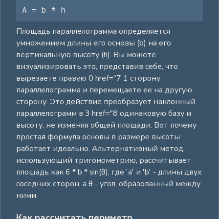
A = b * h
Площадь параллелограмма определяется
умножением длины его основы (b) на его
вертикальную высоту (h). Вы можете
визуализировать это, представив себе, что
вырезаете правую 0 href="7 1 сторону
параллелограмма и перемещаете ее на другую
сторону. Это действие преобразует наклонный
параллелограмм в 3 href="8 одинаковую базу и
высоту, не изменяя общей площади. Вот почему
простая формула основы в размере высоты
работает идеально. Альтернативный метод,
использующий тригонометрию, рассчитывает
площадь как 6 * b * sin(θ), где 'a' и 'b' - длины двух
соседних сторон, а θ - угол, образованный между
ними.
Как рассчитать периметр