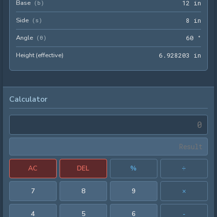
Base
12 i
(
b
)
1
2
 in
Side
8 in
(
s
)
8
 in
Angle
60 °
(
θ
)
6
0
 °
Height (effective)
6.92
6
.
9
2
8
2
0
3
 in
Calculator
AC
DEL
%
÷
7
8
9
×
4
5
6
-