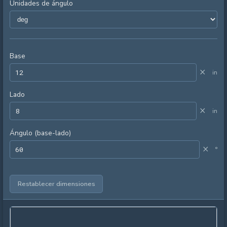
Unidades de ángulo
Base
×
in
Lado
×
in
Ángulo (base-lado)
×
°
Restablecer dimensiones