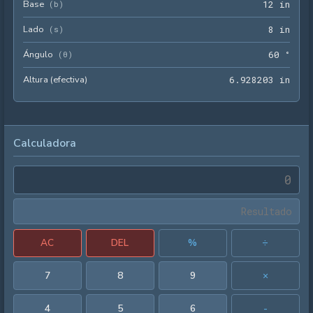
Base
12 i
(
b
)
1
2
 in
Lado
8 in
(
s
)
8
 in
Ángulo
60 °
(
θ
)
6
0
 °
Altura (efectiva)
6.92
6
.
9
2
8
2
0
3
 in
Calculadora
AC
DEL
%
÷
7
8
9
×
4
5
6
-