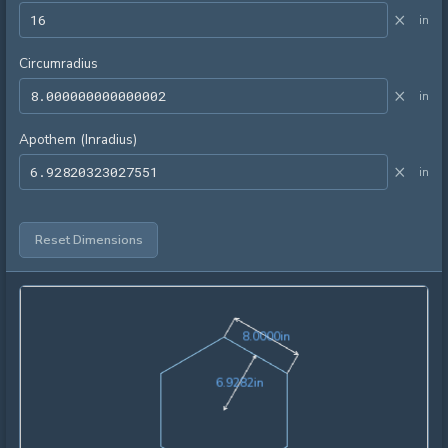
×
in
Circumradius
×
in
Apothem (Inradius)
×
in
Reset Dimensions
8.0000in
8
.
0
0
0
0
in
6.9282in
6
.
9
2
8
2
in