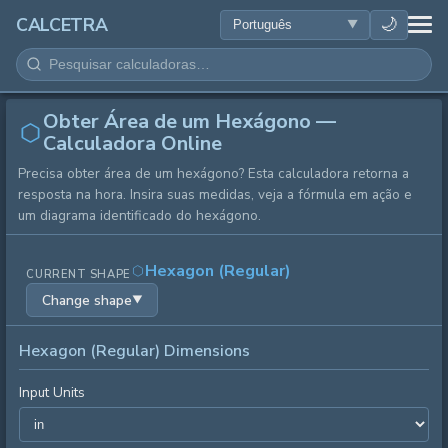
SAÚDE
🌙
CALCETRA
MATEMÁTICA
Obter Área de um Hexágono —
CONVERSÕES
Calculadora Online
Precisa obter área de um hexágono? Esta calculadora retorna a
CIÊNCIA
resposta na hora. Insira suas medidas, veja a fórmula em ação e
um diagrama identificado do hexágono.
COTIDIANO
Hexagon (Regular)
CURRENT SHAPE
OUTRAS FERRAMENTAS
Change shape
▼
Hexagon (Regular) Dimensions
Input Units