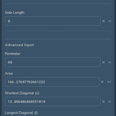
Side Length
×
in
Advanced input
Perimeter
×
in
Area
×
in²
Shortest Diagonal (s)
×
in
Longest Diagonal (l)