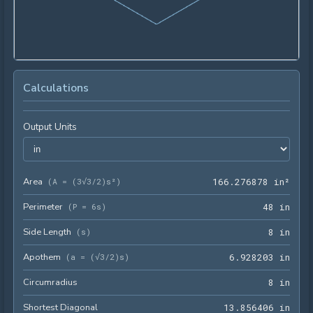
Calculations
Output Units
Area
166.
(
A = (3√3/2)s²
)
1
6
6
.
2
7
6
8
7
8
 in²
Perimeter
48 i
(
P = 6s
)
4
8
 in
Side Length
8 in
(
s
)
8
 in
Apothem
6.92
(
a = (√3/2)s
)
6
.
9
2
8
2
0
3
 in
Circumradius
8 in
8
 in
Shortest Diagonal
13.8
1
3
.
8
5
6
4
0
6
 in